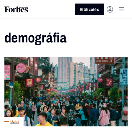
Előfizetés
demográfia
Vagy fedezze fel a következő
témákat
Üzlet
Pénz
Zöld
Legyél jobb!
Üzlet