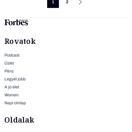
1
2
Rovatok
Podcast
Üzlet
Pénz
Legyél jobb
A jó élet
Women
Napi címlap
Oldalak