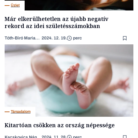
Üzlet
Már elkerülhetetlen az újabb negatív
rekord az idei születésszámokban
Tóth-Biró Marianna
2024. 12. 19.
perc
Társadalom
Kitartóan csökken az ország népessége
Kacskovics Nándor János
2024. 11. 28.
perc