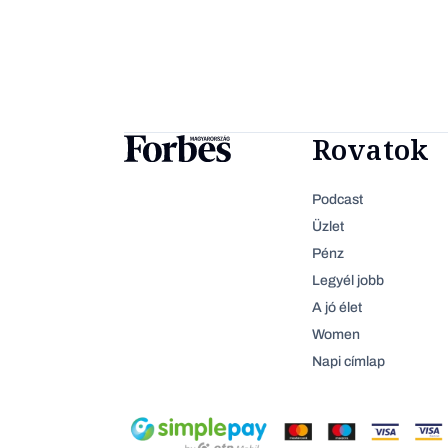
Rovatok
Podcast
Üzlet
Pénz
Legyél jobb
A jó élet
Women
Napi címlap