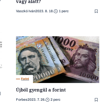
vagy alatt?
Vaszkó Iván
2023. 8. 18.
1 perc
Forint
Újból gyengül a forint
Forbes
2023. 7. 26.
2 perc