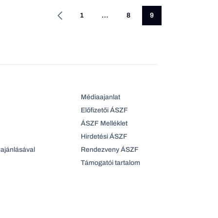
1
…
8
9
Médiaajanlat
Előfizetői ÁSZF
ÁSZF Melléklet
Hirdetési ÁSZF
ajánlásával
Rendezveny ÁSZF
Támogatói tartalom