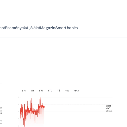
ast
Események
A jó élet
Magazin
Smart habits
Vagy fedezze fel a következő témákat
Üzlet
Pénz
Zöld
Legyél jobb!