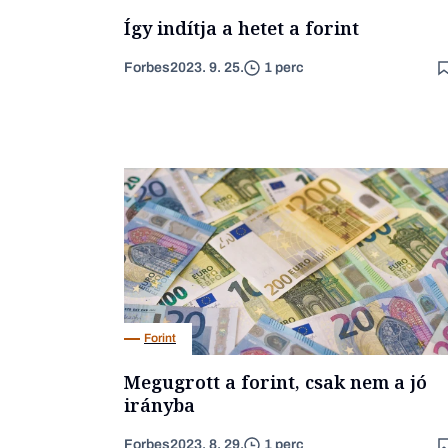
Így indítja a hetet a forint
Forbes
2023. 9. 25.
1 perc
Forint
Megugrott a forint, csak nem a jó
irányba
Forbes
2023. 8. 29.
1 perc