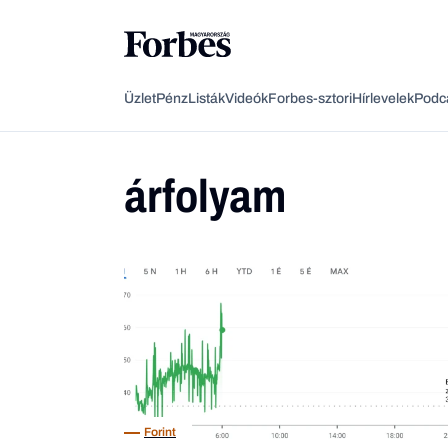
Üzlet
Pénz
Listák
Videók
Forbes-sztori
Hírlevelek
Podc
árfolyam
Forint