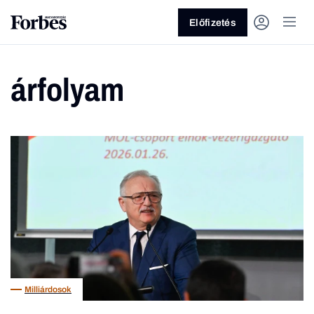
Előfizetés
árfolyam
Vagy fedezze fel a következő
témákat
Üzlet
Pénz
Zöld
Legyél jobb!
Milliárdosok