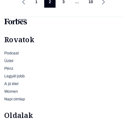
1
2
3
…
10
Rovatok
Podcast
Üzlet
Pénz
Legyél jobb
A jó élet
Women
Napi címlap
Oldalak