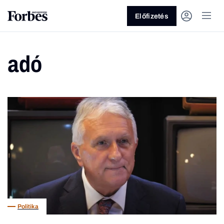
Előfizetés
adó
Vagy fedezze fel a következő
témákat
Üzlet
Pénz
Zöld
Legyél jobb!
Politika