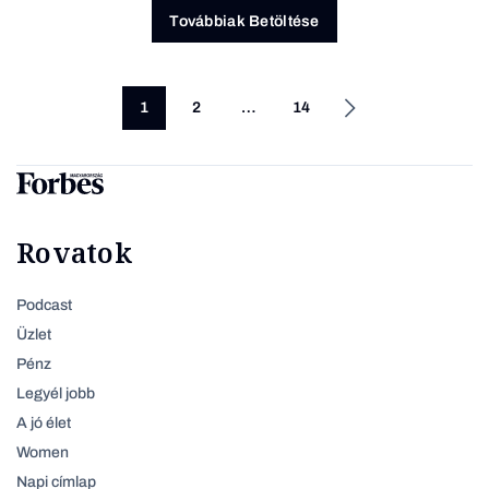
Továbbiak Betöltése
1
2
…
14
Rovatok
Podcast
Üzlet
Pénz
Legyél jobb
A jó élet
Women
Napi címlap