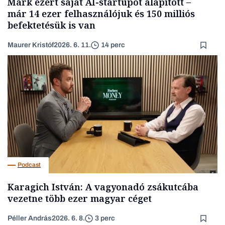
Márk ezért saját AI-startupot alapított –
már 14 ezer felhasználójuk és 150 milliós
befektetésük is van
Maurer Kristóf
2026. 6. 11.
14 perc
Podcast
Karagich István: A vagyonadó zsákutcába
vezetne több ezer magyar céget
Péller András
2026. 6. 8.
3 perc