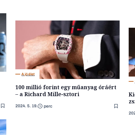
A jó élet
100 millió forint egy műanyag óráért
– a Richard Mille-sztori
Ki
zs
2024. 5. 19.
perc
202