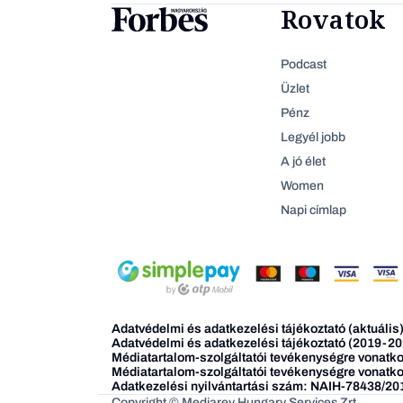
Rovatok
Podcast
Üzlet
Pénz
Legyél jobb
A jó élet
Women
Napi címlap
Adatvédelmi és adatkezelési tájékoztató (aktuális
Adatvédelmi és adatkezelési tájékoztató (2019-20
Médiatartalom-szolgáltatói tevékenységre vonatkoz
Médiatartalom-szolgáltatói tevékenységre vonatko
Adatkezelési nyilvántartási szám: NAIH-78438/20
Copyright © Mediarey Hungary Services Zrt.