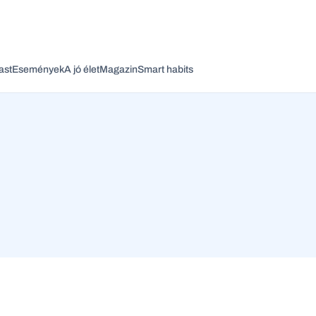
ast
Események
A jó élet
Magazin
Smart habits
Vagy fedezze fel a következő témákat
Üzlet
Pénz
Zöld
Legyél jobb!