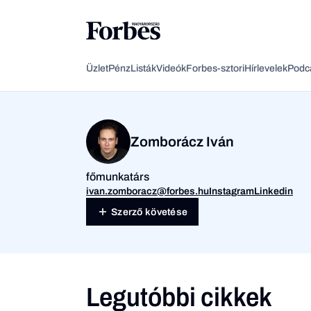
Üzlet
Pénz
Listák
Videók
Forbes-sztori
Hírlevelek
Podc
Zomborácz Iván
főmunkatárs
ivan.zomboracz@forbes.hu
Instagram
Linkedin
Szerző követése
Legutóbbi cikkek