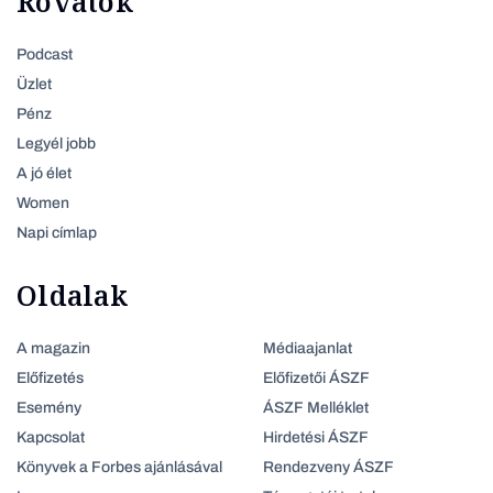
Rovatok
Podcast
Üzlet
Pénz
Legyél jobb
A jó élet
Women
Napi címlap
Oldalak
A magazin
Médiaajanlat
Előfizetés
Előfizetői ÁSZF
Esemény
ÁSZF Melléklet
Kapcsolat
Hirdetési ÁSZF
Könyvek a Forbes ajánlásával
Rendezveny ÁSZF