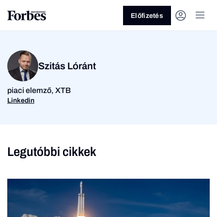
Előfizetés
Szitás Lóránt
piaci elemző, XTB
Linkedin
Vagy fedezze fel a
Üzlet
Pénz
Legutóbbi cikkek