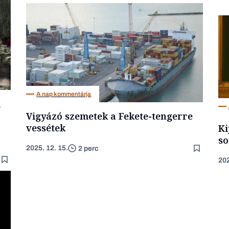
A nap kommentárja
i
Vigyázó szemetek a Fekete-tengerre
vessétek
Ki
so
2025. 12. 15.
2 perc
202