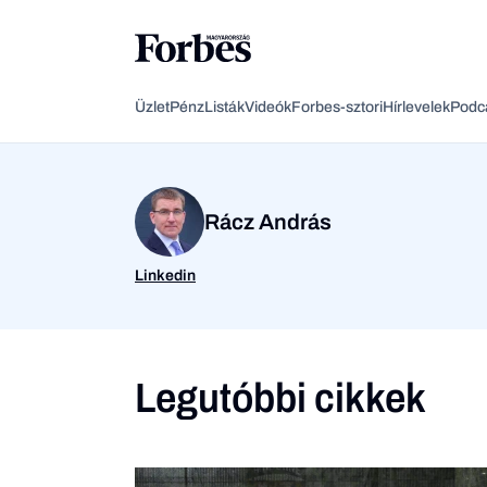
Üzlet
Pénz
Listák
Videók
Forbes-sztori
Hírlevelek
Podc
Rácz András
Linkedin
Legutóbbi cikkek