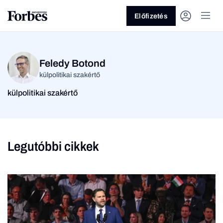
Előfizetés
Feledy Botond
külpolitikai szakértő
külpolitikai szakértő
Vagy fedezze fel a
Legutóbbi cikkek
Üzlet
Pénz