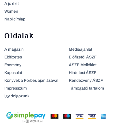
A jó élet
Women
Napi címlap
Oldalak
A magazin
Médiaajanlat
Előfizetés
Előfizetői ÁSZF
Esemény
ÁSZF Melléklet
Kapcsolat
Hirdetési ÁSZF
Könyvek a Forbes ajánlásával
Rendezveny ÁSZF
Impresszum
Támogatói tartalom
Így dolgozunk