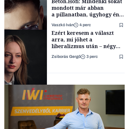
Beton.Hofi: Mindenki sokat
mondott már abban
a pillanatban, úgyhogy én
a legsarkosabb
Vaszkó Iván
4 perc
gondolataimat akartam
TÁMOGATÓI
Ezért keresem a választ
TARTALOM
kimondani
arra, mi jöhet a
liberalizmus után – négy
izgalmas gondolat 2026
Zsiborás Gergő
3 perc
lehetséges
Forbes-sztori
fordulópontjaira
Politika