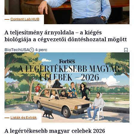
Content Lab HUB
A teljesítmény árnyoldala – a kiégés
biológiája a cégvezetői döntéshozatal mögött
BioTechUSA
4 perc
Listák és Extrák
A legértékesebb magyar celebek 2026