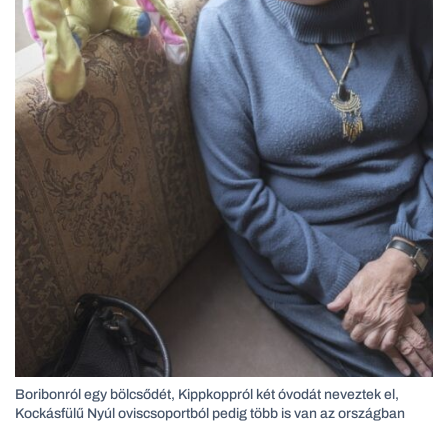
Boribonról egy bölcsődét, Kippkoppról két óvodát neveztek el,
Kockásfülű Nyúl oviscsoportból pedig több is van az országban