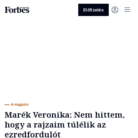
Előfizetés
Vagy fedezze fel a következő
témákat
Üzlet
Pénz
Zöld
Legyél jobb!
A magazin
Marék Veronika: Nem hittem,
hogy a rajzaim túlélik az
ezredfordulót