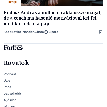
Interjú
Hodász András a nulláról rakta össze magát,
de a coach ma hasonló motivációval kel fel,
mint korábban a pap
Kacskovics Nándor János
3 perc
Rovatok
Podcast
Üzlet
Pénz
Legyél jobb
A jó élet
Women