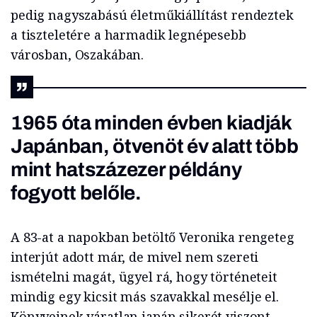
pedig nagyszabású életműkiállítást rendeztek
a tiszteletére a harmadik legnépesebb
városban, Oszakában.
1965 óta minden évben kiadják
Japánban, ötvenöt év alatt több
mint hatszázezer példány
fogyott belőle.
A 83-at a napokban betöltő Veronika rengeteg
interjút adott már, de mivel nem szereti
ismételni magát, ügyel rá, hogy történeteit
mindig egy kicsit más szavakkal mesélje el.
Könyveinek váratlan japán sikerét viszont