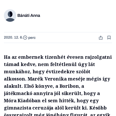
Bánáti Anna
2020. 12. 6.
perc
Ha az embernek tizenhét évesen rajzolgatni
támad kedve, nem feltétlenül úgy lát
munkához, hogy évtizedekre szólót
alkosson. Marék Veronika meséje mégis így
alakult. Első könyve, a Boribon, a
játékmackó annyira jól sikerült, hogy a
Móra Kiadóban el sem hitték, hogy egy
gimnazista ceruzája alól került ki. Később
összerajzolt még jónéhány figurát, az egyik