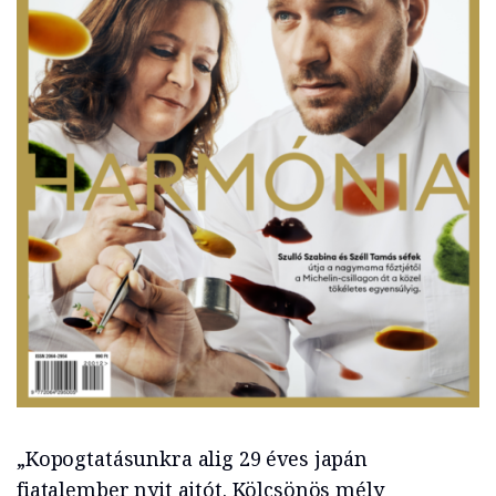
„Kopogtatásunkra alig 29 éves japán
fiatalember nyit ajtót. Kölcsönös mély