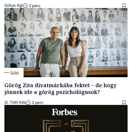
Gólya Ági
3 perc
Üzlet
Görög Zita divatmárkába fektet – de hogy
jönnek ide a görög pszichológusok?
G. Tóth Ilda
3 perc