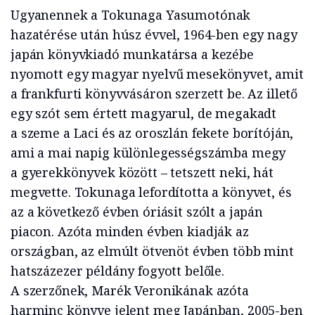
Ugyanennek a Tokunaga Yasumotónak
hazatérése után húsz évvel, 1964-ben egy nagy
japán könyvkiadó munkatársa a kezébe
nyomott egy magyar nyelvű mesekönyvet, amit
a frankfurti könyvvásáron szerzett be. Az illető
egy szót sem értett magyarul, de megakadt
a szeme a Laci és az oroszlán fekete borítóján,
ami a mai napig különlegességszámba megy
a gyerekkönyvek között – tetszett neki, hát
megvette. Tokunaga lefordította a könyvet, és
az a következő évben óriásit szólt a japán
piacon. Azóta minden évben kiadják az
országban, az elmúlt ötvenöt évben több mint
hatszázezer példány fogyott belőle.
A szerzőnek, Marék Veronikának azóta
harminc könyve jelent meg Japánban, 2005-ben