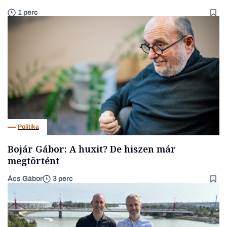
1 perc
Politika
Bojár Gábor: A huxit? De hiszen már
megtörtént
Ács Gábor
3 perc