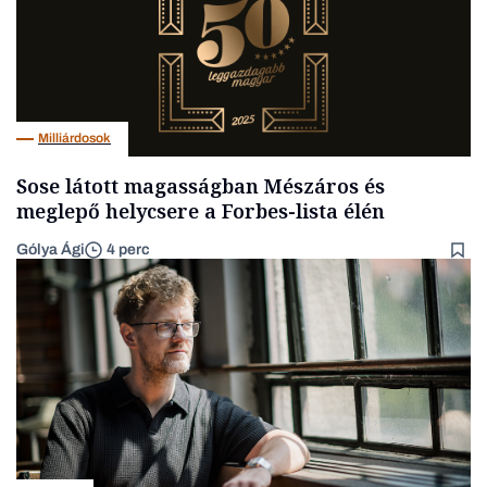
Milliárdosok
Sose látott magasságban Mészáros és
meglepő helycsere a Forbes-lista élén
Gólya Ági
4 perc