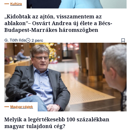
Kultúra
„Kidobtak az ajtón, visszamentem az
ablakon”– Osvárt Andrea új élete a Bécs-
Budapest-Marrákes háromszögben
G. Tóth Ilda
2 perc
Magyar cégek
Melyik a legértékesebb 100 százalékban
magyar tulajdonú cég?