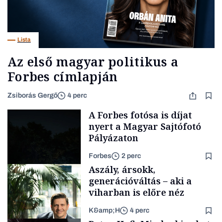
Lista
Az első magyar politikus a
Forbes címlapján
Zsiborás Gergő
4 perc
A Forbes fotósa is díjat
nyert a Magyar Sajtófotó
Pályázaton
Forbes
2 perc
Aszály, ársokk,
generációváltás – aki a
viharban is előre néz
K&amp;H
4 perc
A magazin