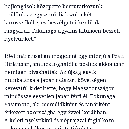
hajlongások közepette bemutatkozunk.
Leülünk az egyszerű diákszoba két
karosszékébe, és beszélgetni kezdünk –
magyarul. Tokunaga ugyanis kitűnően beszéli
nyelvünket.”
1941 márciusában megjelent egy interjú a Pesti
Hírlapban, amihez foghatót a pestiek akkoriban
nemigen olvashattak. Az újság egyik
munkatársa a japán császári követségen
keresztül kiderítette, hogy Magyarországon
mindössze egyetlen japán férfi él, Tokunaga
Yasumoto, aki cserediákként és tanárként
érkezett az országba egy évvel korábban.
A keleti nyelvekkel és néprajzzal foglalkozó
Tokunaga lelkesen, szinte tökéletes