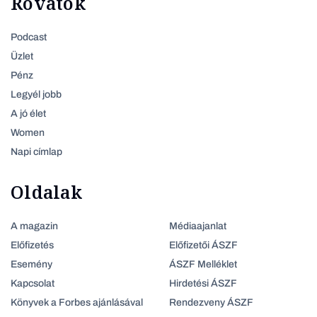
Rovatok
Podcast
Üzlet
Pénz
Legyél jobb
A jó élet
Women
Napi címlap
Oldalak
A magazin
Médiaajanlat
Előfizetés
Előfizetői ÁSZF
Esemény
ÁSZF Melléklet
Kapcsolat
Hirdetési ÁSZF
Könyvek a Forbes ajánlásával
Rendezveny ÁSZF