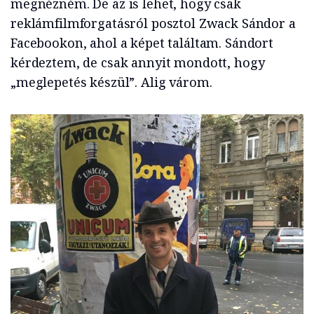
megnézném. De az is lehet, hogy csak
reklámfilmforgatásról posztol Zwack Sándor a
Facebookon, ahol a képet találtam. Sándort
kérdeztem, de csak annyit mondott, hogy
„meglepetés készül”. Alig várom.