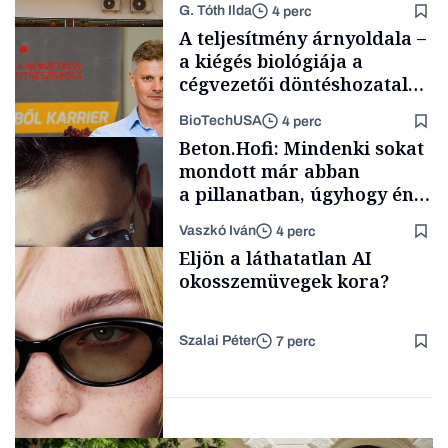
G. Tóth Ilda
4 perc
A teljesítmény árnyoldala –
a kiégés biológiája a
cégvezetői döntéshozatal
mögött
BioTechUSA
4 perc
Gasztró
Beton.Hofi: Mindenki sokat
mondott már abban
a pillanatban, úgyhogy én
a legsarkosabb
Vaszkó Iván
4 perc
gondolataimat akartam
Content Lab HUB
Eljön a láthatatlan AI
kimondani
okosszemüvegek kora?
Szalai Péter
7 perc
Forbes-sztori