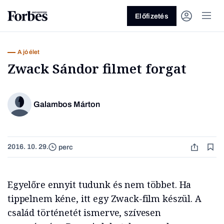
Előfizetés
A jó élet
Zwack Sándor filmet forgat
Galambos Márton
Vagy fedezze fel a következő
témákat
2016. 10. 29.
perc
Üzlet
Pénz
Zöld
Legyél jobb!
Egyelőre ennyit tudunk és nem többet. Ha
tippelnem kéne, itt egy Zwack-film készül. A
család történetét ismerve, szívesen