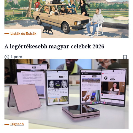
Listák és Extrák
A legértékesebb magyar celebek 2026
1 perc
Big tech