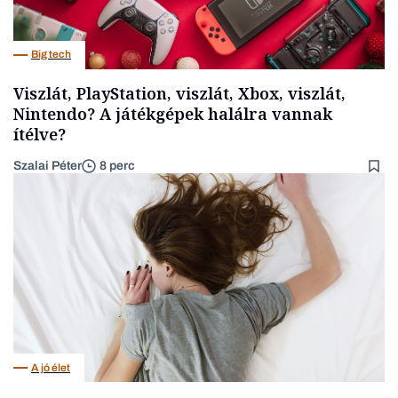
Big tech
Viszlát, PlayStation, viszlát, Xbox, viszlát,
Nintendo? A játékgépek halálra vannak
ítélve?
Szalai Péter
8 perc
A jó élet