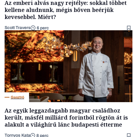
Az emberi alvás nagy rejtélye: sokkal többet
kellene aludnunk, mégis bőven beérjük
kevesebbel. Miért?
Scott Travers
6 perc
Gasztró
Az egyik leggazdagabb magyar családhoz
került, másfél milliárd forintból rögtön át is
alakult a világhírű lánc budapesti étterme
Tornyos Kata
8 perc