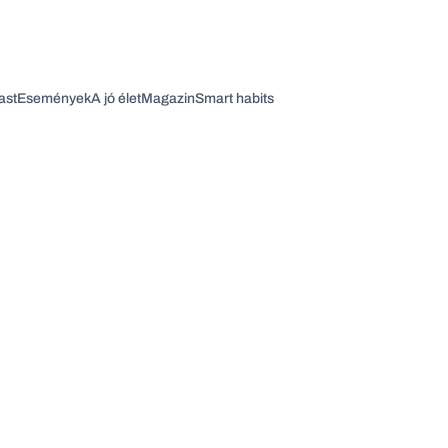
ast
Események
A jó élet
Magazin
Smart habits
Vagy fedezze fel a következő témákat
Üzlet
Pénz
Zöld
Legyél jobb!