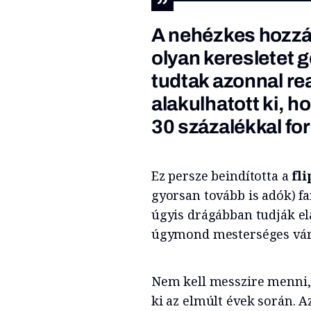
A nehézkes hozzáf
olyan keresletet 
tudtak azonnal rea
alakulhatott ki, ho
30 százalékkal fo
Ez persze beindította a
fl
gyorsan tovább is adók) fa
úgyis drágábban tudják el
úgymond mesterséges váról
Nem kell messzire menni, 
ki az elmúlt évek során. A