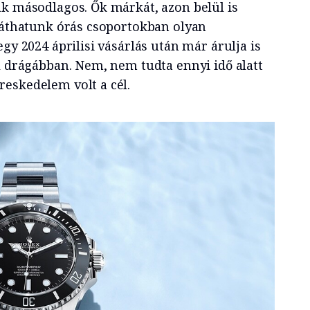
ak másodlagos. Ők márkát, azon belül is
 láthatunk órás csoportokban olyan
egy 2024 áprilisi vásárlás után már árulja is
l drágábban. Nem, nem tudta ennyi idő alatt
eskedelem volt a cél.