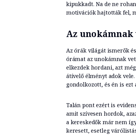
kipukkadt. Na de ne rohan
motivációk hajtották fel, 
Az unokámnak 
Az órák világát ismerők é
órámat az unokámnak vet
elkezdek hordani, azt még
átívelő élményt adok vele
gondolkozott, és én is ezt
Talán pont ezért is evide
amit szívesen hordok, aza
a kereskedők már nem így 
keresett, esetleg várólist