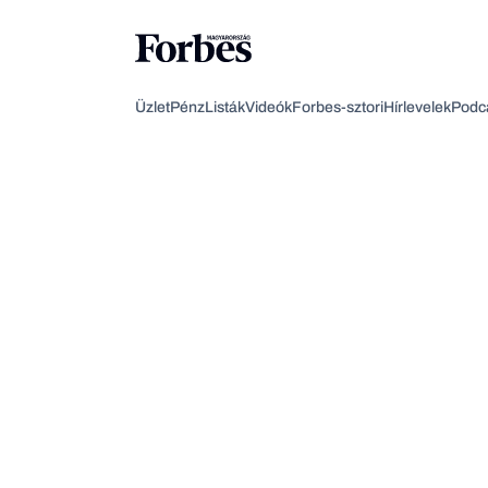
Üzlet
Pénz
Listák
Videók
Forbes-sztori
Hírlevelek
Podc