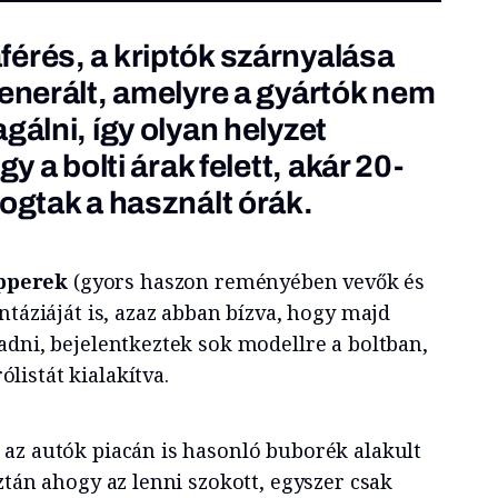
érés, a kriptók szárnyalása
generált, amelyre a gyártók nem
gálni, így olyan helyzet
gy a bolti árak felett, akár 20-
rogtak a használt órák.
ipperek
(gyors haszon reményében vevők és
ntáziáját is, azaz abban bízva, hogy majd
adni, bejelentkeztek sok modellre a boltban,
istát kialakítva.
az autók piacán is hasonló buborék alakult
ztán ahogy az lenni szokott, egyszer csak