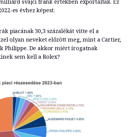
illiárd svájci frank értékben exportáltak. Ez
2022-es évhez képest.
ák piacának 30,3 százalékát vitte el a
zzel olyan neveket előzött meg, mint a Cartier,
k Philippe. De akkor miért írogatnak
inek sem kell a Rolex?