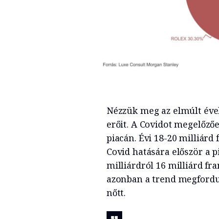
Nézzük meg az elmúlt éve
erőit. A Covidot megelőzőe
piacán. Évi 18-20 milliárd 
Covid hatására először a p
milliárdról 16 milliárd fr
azonban a trend megfordul
nőtt.