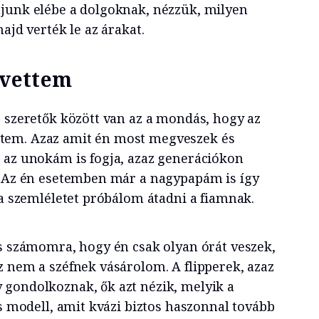
junk elébe a dolgoknak, nézzük, milyen
majd verték le az árakat.
vettem
s szeretők között van az a mondás, hogy az
tem. Azaz amit én most megveszek és
 az unokám is fogja, azaz generációkon
. Az én esetemben már a nagypapám is így
 a szemléletet próbálom átadni a fiamnak.
ns számomra, hogy én csak olyan órát veszek,
z nem a széfnek vásárolom. A flipperek, azaz
gondolkoznak, ők azt nézik, melyik a
ás modell, amit kvázi biztos haszonnal tovább