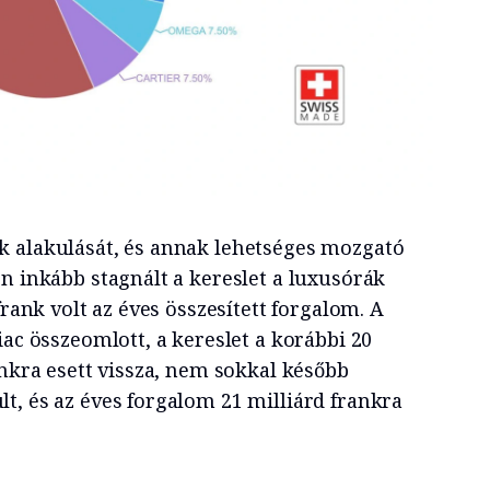
k alakulását, és annak lehetséges mozgató
n inkább stagnált a kereslet a luxusórák
frank volt az éves összesített forgalom. A
iac összeomlott, a kereslet a korábbi 20
ankra esett vissza, nem sokkal később
t, és az éves forgalom 21 milliárd frankra