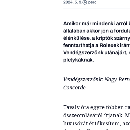
2024. 5. 9.
perc
Amikor már mindenki arról b
általában akkor jön a ford
élénkülése, a kriptók szárny
fenntarthatja a Rolexek irán
Vendégszerzőnk utánajárt, 
pletykáknak.
Vendégszerzőnk: Nagy Bertal
Concorde
Tavaly óta egyre többen r
összeomlásáról írjanak. M
luxusórát értékesíteni, a