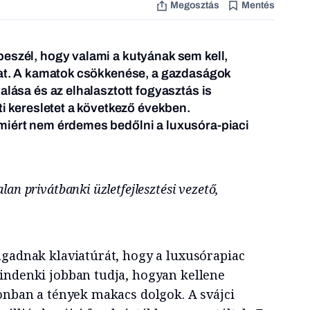
Megosztás
Mentés
eszél, hogy valami a kutyának sem kell,
ulat. A kamatok csökkenése, a gazdaságok
alása és az elhalasztott fogyasztás is
ti keresletet a következő években.
miért nem érdemes bedőlni a luxusóra-piaci
an privátbanki üzletfejlesztési vezető,
agadnak klaviatúrát, hogy a luxusórapiac
indenki jobban tudja, hogyan kellene
zonban a tények makacs dolgok. A svájci