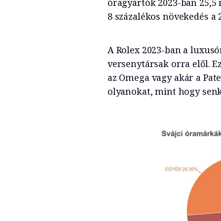
óragyártók 2023-ban 25,5 m
8 százalékos növekedés a 
A Rolex 2023-ban a luxusór
versenytársak orra elől. E
az Omega vagy akár a Pate
olyanokat, mint hogy senk