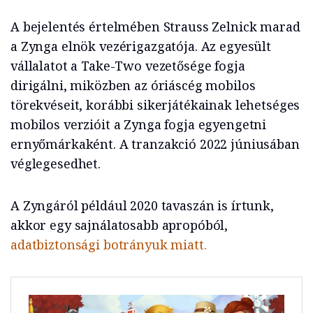
A bejelentés értelmében Strauss Zelnick marad
a Zynga elnök vezérigazgatója. Az egyesült
vállalatot a Take-Two vezetősége fogja
dirigálni, miközben az óriáscég mobilos
törekvéseit, korábbi sikerjátékainak lehetséges
mobilos verzióit a Zynga fogja egyengetni
ernyőmárkaként. A tranzakció 2022 júniusában
véglegesedhet.
A Zyngáról például 2020 tavaszán is írtunk,
akkor egy sajnálatosabb apropóból,
adatbiztonsági botrányuk miatt.