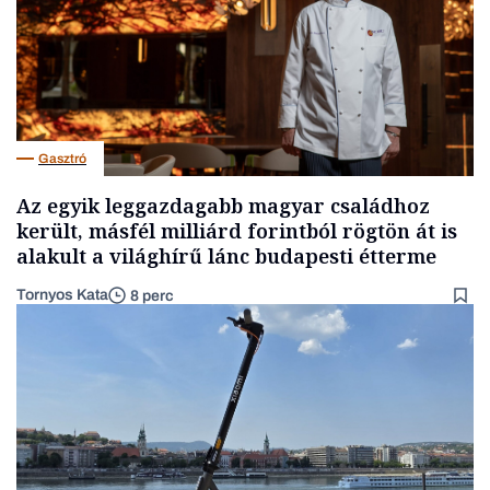
Gasztró
Az egyik leggazdagabb magyar családhoz
került, másfél milliárd forintból rögtön át is
alakult a világhírű lánc budapesti étterme
Tornyos Kata
8 perc