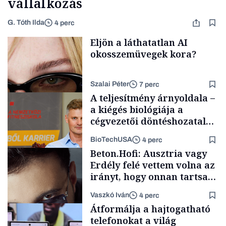
vállalkozás
G. Tóth Ilda
4 perc
Eljön a láthatatlan AI
okosszemüvegek kora?
Szalai Péter
7 perc
A teljesítmény árnyoldala –
a kiégés biológiája a
cégvezetői döntéshozatal
mögött
BioTechUSA
4 perc
AI
Beton.Hofi: Ausztria vagy
Erdély felé vettem volna az
irányt, hogy onnan tartsam
lélegeztetőgépen a magyar
Vaszkó Iván
4 perc
zenét
Content Lab HUB
Átformálja a hajtogatható
telefonokat a világ