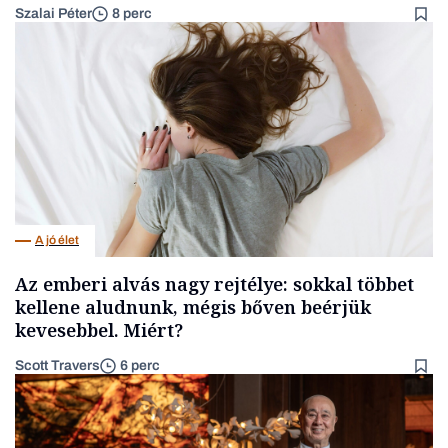
Szalai Péter
8 perc
A jó élet
Az emberi alvás nagy rejtélye: sokkal többet
kellene aludnunk, mégis bőven beérjük
kevesebbel. Miért?
Scott Travers
6 perc