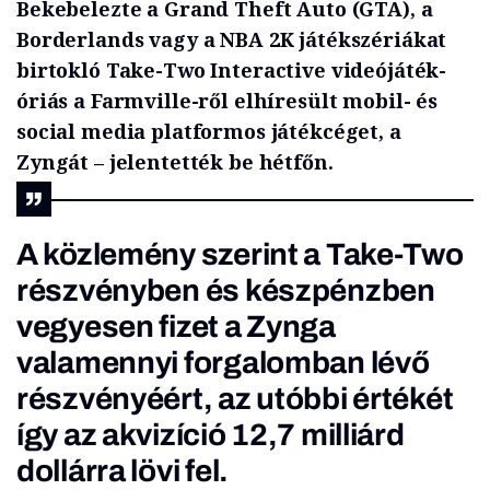
Bekebelezte a Grand Theft Auto (GTA), a
Borderlands vagy a NBA 2K játékszériákat
birtokló Take-Two Interactive videójáték-
óriás a Farmville-ről elhíresült mobil- és
social media platformos játékcéget, a
Zyngát – jelentették be hétfőn.
A közlemény szerint a Take-Two
részvényben és készpénzben
vegyesen fizet a Zynga
valamennyi forgalomban lévő
részvényéért, az utóbbi értékét
így az akvizíció 12,7 milliárd
dollárra lövi fel.