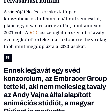
Felvásárlási hullám
A videójáték- és szórakoztatóipar
konszolidációs hulláma tehát mit sem csitul,
pláne egy olyan rekordév után, mint amilyen
2021 volt. A
VGC
összefoglalója szerint a tavaly
évi megkötött értéke már októberrel bezárólag
több mint megduplázta a 2020-asokat.
Ennek legjavát egy svéd
konzorcium, az Embracer Group
tette ki, aki nem mellesleg tavaly
az Andy Vajna által alapított
animációs stúdiót,
a magyar