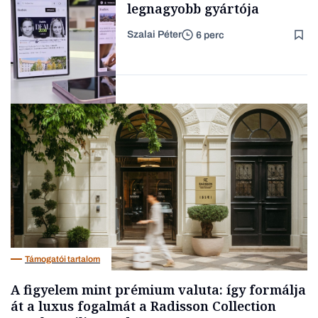
legnagyobb gyártója
Szalai Péter
6 perc
Forbes-sztori
Big tech
Támogatói tartalom
A figyelem mint prémium valuta: így formálja
át a luxus fogalmát a Radisson Collection