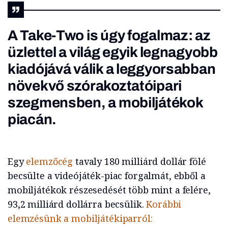
A Take-Two is úgy fogalmaz: az
üzlettel a világ egyik legnagyobb
kiadójává válik a leggyorsabban
növekvő szórakoztatóipari
szegmensben, a mobiljátékok
piacán.
Egy
elemzőcég
tavaly 180 milliárd dollár fölé
becsülte a videójáték-piac forgalmát, ebből a
mobiljátékok részesedését több mint a felére,
93,2 milliárd dollárra becsülik.
Korábbi
elemzésünk a mobiljátékiparról: