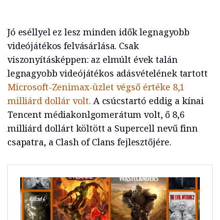
Jó eséllyel ez lesz minden idők legnagyobb
videójátékos felvásárlása. Csak
viszonyításképpen: az elmúlt évek talán
legnagyobb videójátékos adásvételének tartott
Microsoft-Zenimax-üzlet végső értéke 8,1
milliárd dollár volt.
A csúcstartó eddig a kínai
Tencent médiakonlgomerátum volt, ő 8,6
milliárd dollárt költött a Supercell nevű finn
csapatra, a Clash of Clans fejlesztőjére.