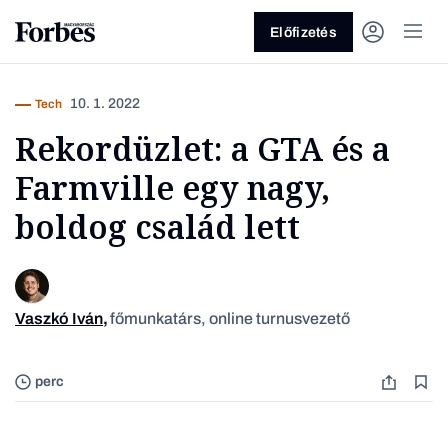
Előfizetés
10. 1. 2022
Tech
Rekordüzlet: a GTA és a
Farmville egy nagy,
boldog család lett
Vagy fedezze fel a következő
témákat
Vaszkó Iván
,
főmunkatárs, online turnusvezető
Grand T
Üzlet
Pénz
Zöld
Legyél jobb!
perc