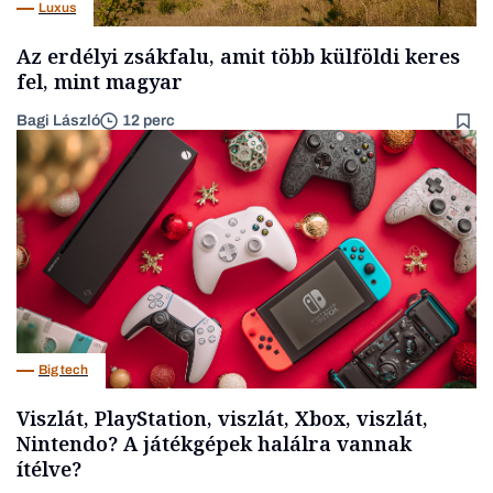
Luxus
Az erdélyi zsákfalu, amit több külföldi keres
fel, mint magyar
Bagi László
12 perc
Big tech
Viszlát, PlayStation, viszlát, Xbox, viszlát,
Nintendo? A játékgépek halálra vannak
ítélve?