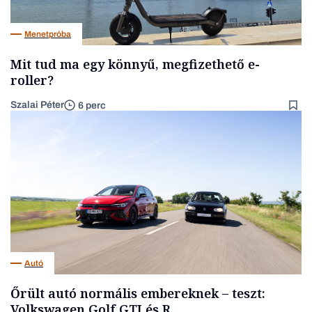
Menetpróba
Mit tud ma egy könnyű, megfizethető e-
roller?
Szalai Péter
6 perc
Autó
Őrült autó normális embereknek – teszt:
Volkswagen Golf GTI és R