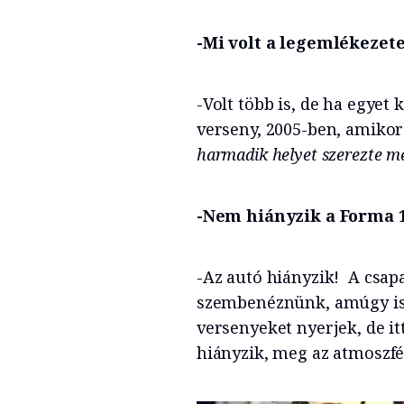
-Mi volt a legemlékezet
-Volt több is, de ha egyet
verseny, 2005-ben, amikor
harmadik helyet szerezte me
-Nem hiányzik a Forma 
-Az autó hiányzik! A csapa
szembenéznünk, amúgy is
versenyeket nyerjek, de it
hiányzik, meg az atmoszfér