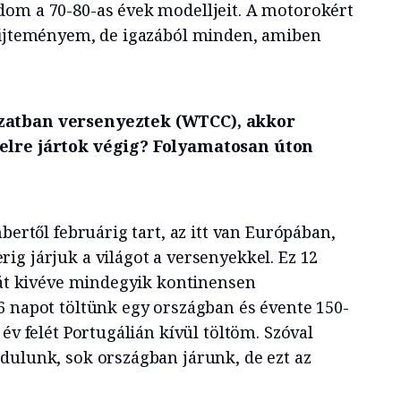
om a 70-80-as évek modelljeit. A motorokért
yűjteményem, de igazából minden, amiben
zatban versenyeztek (WTCC), akkor
elre jártok végig? Folyamatosan úton
bertől februárig tart, az itt van Európában,
ig járjuk a világot a versenyekkel. Ez 12
liát kivéve mindegyik kontinensen
6 napot töltünk egy országban és évente 150-
 év felét Portugálián kívül töltöm. Szóval
dulunk, sok országban járunk, de ezt az