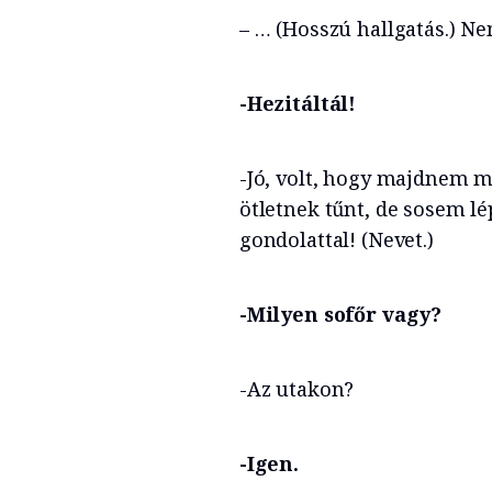
– … (Hosszú hallgatás.) N
-Hezitáltál!
-Jó, volt, hogy majdnem m
ötletnek tűnt, de sosem l
gondolattal! (Nevet.)
-Milyen sofőr vagy?
-Az utakon?
-Igen.