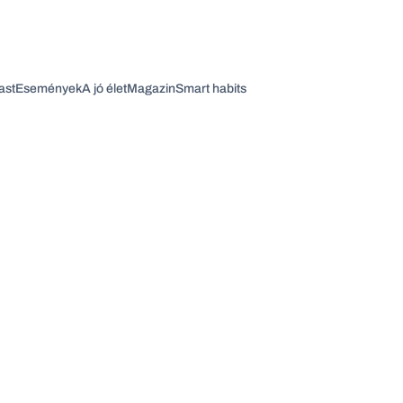
ast
Események
A jó élet
Magazin
Smart habits
Vagy fedezze fel a következő témákat
Üzlet
Pénz
Zöld
Legyél jobb!