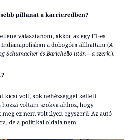
esebb pillanat a karrieredben?
 kellene választanom, akkor az egy F1-es
 Indianapolisban a dobogóra állhattam (
A
g Schumacher és Barichello után – a szerk.
).
1?
t kicsi volt, sok nehézséggel kellett
 hozzá voltam szokva ahhoz, hogy
t meg ez nem volt ilyen egyszerű. Az autó
a, de a politikai oldala nem.