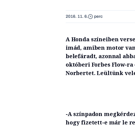
2016. 11. 6.
perc
A Honda színeiben vers
imád, amiben motor van,
belefáradt, azonnal abb
októberi Forbes Flow-ra 
Norbertet. Leültünk vele
-A színpadon megkérde
hogy fizetett-e már le 