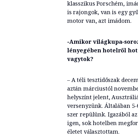
klasszikus Porschém, imád
is rajongok, van is egy g
motor van, azt imádom.
-Amikor világkupa-soro
lényegében hotelről hot
vagytok?
– A téli tesztidőszak decem
aztán márciustól november
helyszínt jelent, Ausztrá
versenyzünk. Általában 5-
szer repülünk. Igazából az
igen, sok hotelben megfor
életet választottam.