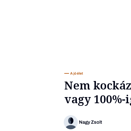
A jó élet
Nem kockázt
vagy 100%-i
Nagy Zsolt