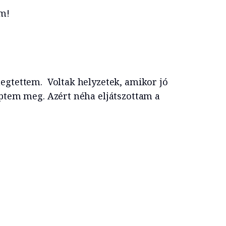
em!
egtettem. Voltak helyzetek, amikor jó
éptem meg. Azért néha eljátszottam a