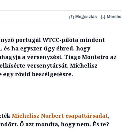
Megosztás
Mentés
enyző portugál WTCC-pilóta mindent
 és ha egyszer úgy ébred, hogy
ahagyja a versenyzést. Tiago Monteiro az
elkísérte versenytársát, Michelisz
 egy rövid beszélgetésre.
zték
Michelisz Norbert csapattársadat
,
rendőrt. Ő azt mondta, hogy nem. És te?