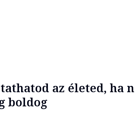
athatod az életed, ha 
g boldog