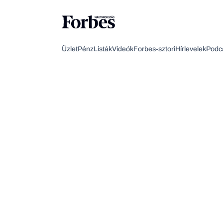
Üzlet
Pénz
Listák
Videók
Forbes-sztori
Hírlevelek
Podc