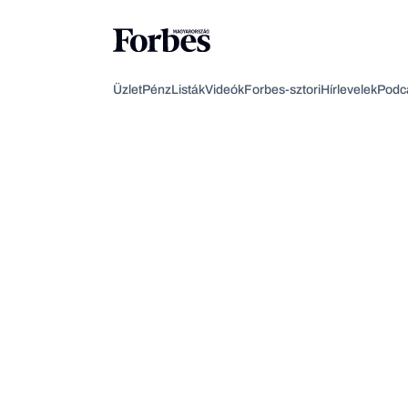
Üzlet
Pénz
Listák
Videók
Forbes-sztori
Hírlevelek
Podc