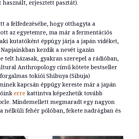
használt, erjesztett pasztát).
t a felfedezésébe, hogy otthagyta a
zott az egyetemre, ma már a fermentációs
aki kutatóként éppúgy járja a japán vidéket,
. Napjainkban kezdik a nevét igazán
re telt házasak, gyakran szerepel a rádióban,
ultural Anthropology című kötete bestseller
 forgalmas tokiói Shibuya (Sibuja)
aminek kapcsán éppúgy kereste már a japán
sóink
erre
kattintva képezhetik tovább
ocle. Mindemellett megmaradt egy nagyon
ta nélküli fehér pólóban, fekete nadrágban és