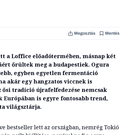
Megosztás
Mentés
tott a Loffice előadótermében, másnap két
áért őrültek meg a budapestiek. Ogura
tebb, egyben egyetlen fermentáció
ma akár egy hangzatos viccnek is
 ősi tradíció újrafelfedezése nemcsak
 Európában is egyre fontosabb trend,
a világsztárja.
ve bestseller lett az országban, nemrég Tokió