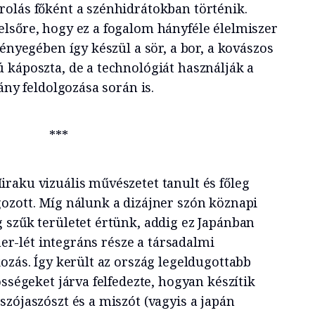
olás főként a szénhidrátokban történik.
lsőre, hogy ez a fogalom hányféle élelmiszer
lényegében így készül a sör, a bor, a kovászos
 káposzta, de a technológiát használják a
ány feldolgozása során is.
***
raku vizuális művészetet tanult és főleg
ozott. Míg nálunk a dizájner szón köznapi
 szűk területet értünk, addig ez Japánban
jner-lét integráns része a társadalmi
ozás. Így került az ország legeldugottabb
össégeket járva felfedezte, hogyan készítik
zójaszószt és a miszót (vagyis a japán