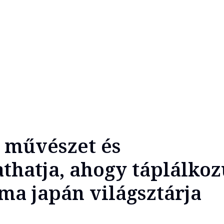
s művészet és
thatja, ahogy táplálkoz
ma japán világsztárja