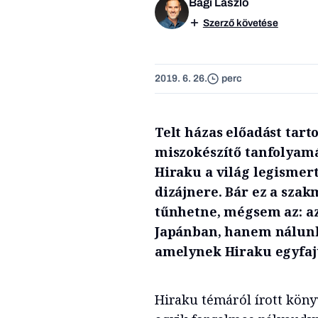
Bagi László
Szerző követése
2019. 6. 26.
perc
Telt házas előadást tar
miszokészítő tanfolyam
Hiraku a világ legismer
dizájnere. Bár ez a szak
tűnhetne, mégsem az: az
Japánban, hanem nálunk
amelynek Hiraku egyfajt
Hiraku témáról írott köny