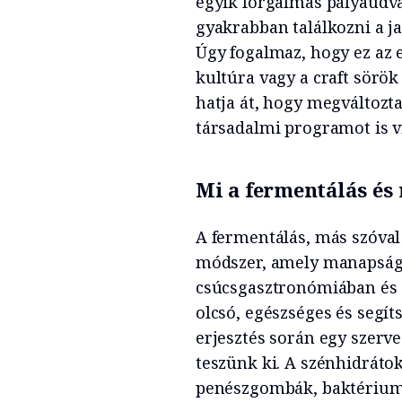
egyik forgalmas pályaudvar
gyakrabban találkozni a j
Úgy fogalmaz, hogy ez az 
kultúra vagy a craft sörök
hatja át, hogy megváltozt
társadalmi programot is v
Mi a fermentálás és 
A fermentálás, más szóval 
módszer, amely manapság 
csúcsgasztronómiában és 
olcsó, egészséges és segít
erjesztés során egy szerv
teszünk ki. A szénhidráto
penészgombák, baktériumok