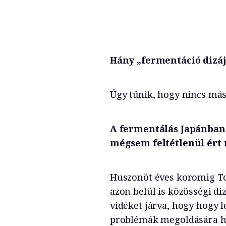
Hány „fermentáció dizáj
Úgy tűnik, hogy nincs más.
A fermentálás Japánban 
mégsem feltétlenül ért 
Huszonöt éves koromig To
azon belül is közösségi di
vidéket járva, hogy hogy 
problémák megoldására has