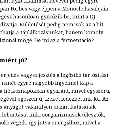
án nyílt kiállítása, nevével pedig egyre
apán Forbes vagy éppen a Monocle hasábjain.
egész hasonlóan gyűrűzik be, mint a DJ-
 divatja. Küldetését pedig nemcsak az a hit
athatja a táplálkozásunkat, hanem komoly
izionál mögé. De mi az a fermentáció?
miért jó?
erjedés vagy erjesztés a legősibb tartósítási
ismét egyre nagyobb figyelmet kap a
a hétköznapokban egyaránt, mivel egyszerű,
ségével egészen új ízeket fedezhetünk föl. Az
es anyagot valamilyen enzim hatásának
k lebontását mikroorganizmusok (élesztők,
) végzik, így jutva energiához, mivel a