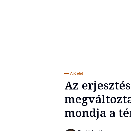
A jó élet
Az erjeszté
megváltozta
mondja a té