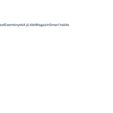
ast
Események
A jó élet
Magazin
Smart habits
Vagy fedezze fel a következő témákat
Üzlet
Pénz
Zöld
Legyél jobb!