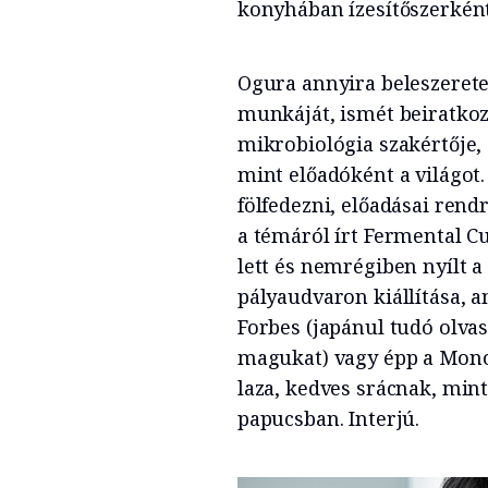
konyhában ízesítőszerként 
Ogura annyira beleszeretet
munkáját, ismét beiratko
mikrobiológia szakértője, 
mint előadóként a világot
fölfedezni, előadásai rend
a témáról írt Fermental C
lett és nemrégiben nyílt a
pályaudvaron kiállítása, 
Forbes (japánul tudó olva
magukat) vagy épp a Mon
laza, kedves srácnak, min
papucsban. Interjú.