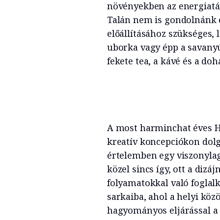
növényekben az energiatár
Talán nem is gondolnánk e
előállításához szükséges, 
uborka vagy épp a savanyú
fekete tea, a kávé és a doh
A most harminchat éves Hi
kreatív koncepciókon dolg
értelemben egy viszonylag
közel sincs így, ott a dizá
folyamatokkal való foglalk
sarkaiba, ahol a helyi köz
hagyományos eljárással a s