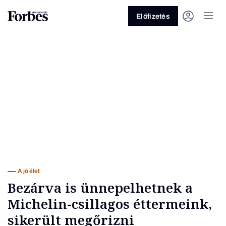
Előfizetés
Vagy fedezze fel a következő
témákat
Üzlet
Pénz
Zöld
Legyél jobb!
A jó élet
Bezárva is ünnepelhetnek a
Michelin-csillagos éttermeink,
sikerült megőrizni