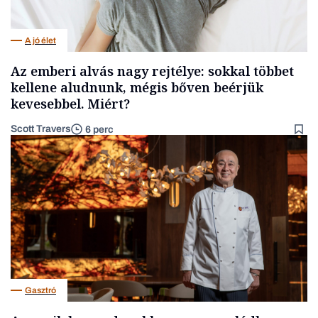
A jó élet
Az emberi alvás nagy rejtélye: sokkal többet
kellene aludnunk, mégis bőven beérjük
kevesebbel. Miért?
Scott Travers
6 perc
Gasztró