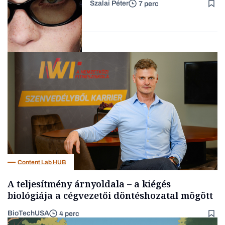
Szalai Péter
7 perc
Forbes-sztori
AI
Content Lab HUB
A teljesítmény árnyoldala – a kiégés
biológiája a cégvezetői döntéshozatal mögött
BioTechUSA
4 perc