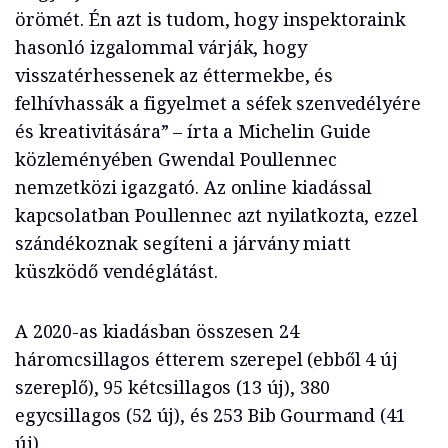
örömét. Én azt is tudom, hogy inspektoraink
hasonló izgalommal várják, hogy
visszatérhessenek az éttermekbe, és
felhívhassák a figyelmet a séfek szenvedélyére
és kreativitására” – írta a Michelin Guide
közleményében Gwendal Poullennec
nemzetközi igazgató. Az online kiadással
kapcsolatban Poullennec azt nyilatkozta, ezzel
szándékoznak segíteni a járvány miatt
küszködő vendéglátást.
A 2020-as kiadásban összesen 24
háromcsillagos étterem szerepel (ebből 4 új
szereplő), 95 kétcsillagos (13 új), 380
egycsillagos (52 új), és 253 Bib Gourmand (41
új).