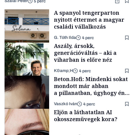
Szalai Péter
5 perc
A spanyol tengerparton
nyitott éttermet a magyar
családi vállalkozás
G. Tóth Ilda
4 perc
Aszály, ársokk,
generációváltás – aki a
viharban is előre néz
K&amp;H
4 perc
Gasztró
Beton.Hofi: Mindenki sokat
mondott már abban
a pillanatban, úgyhogy én
a legsarkosabb
Vaszkó Iván
4 perc
gondolataimat akartam
TÁMOGATÓI
Eljön a láthatatlan AI
TARTALOM
kimondani
okosszemüvegek kora?