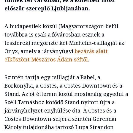
tűntek fel Varsóban, és a kötetben most
először szereplő Ljubljanában.
A budapestiek közül (Magyarországon belül
továbbra is csak a fővárosban esznek a
teszterek) megőrizte két Michelin-csillagját az
Onyx, amely a járványügyi
bezárás alatt
elköszönt Mészáros Ádám séftől
.
Szintén tartja egy csillagját a Babel, a
Borkonyha, a Costes, a Costes Downtown és a
Stand. Az öt étterem közül mostanáig egyedül a
Széll Tamáshoz kötődő Stand nyitott újra a
járványhelyzet enyhülése óta. A Costes és a
Costes Downtown séfjei a szintén Gerendai
Károly tulajdonába tartozó Lupa Strandon