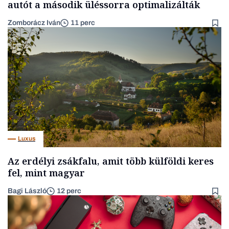
autót a második üléssorra optimalizálták
Zomborácz Iván
11 perc
Luxus
Az erdélyi zsákfalu, amit több külföldi keres
fel, mint magyar
Bagi László
12 perc