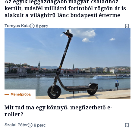
Az egyik leggazdagabb magyar családhoz
került, másfél milliárd forintból rögtön át is
alakult a világhírű lánc budapesti étterme
Tornyos Kata
8 perc
Menetpróba
Mit tud ma egy könnyű, megfizethető e-
roller?
Szalai Péter
6 perc