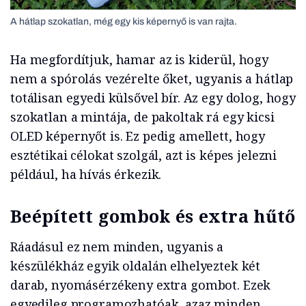
A hátlap szokatlan, még egy kis képernyő is van rajta.
Ha megfordítjuk, hamar az is kiderül, hogy
nem a spórolás vezérelte őket, ugyanis a hátlap
totálisan egyedi külsővel bír. Az egy dolog, hogy
szokatlan a mintája, de pakoltak rá egy kicsi
OLED képernyőt is. Ez pedig amellett, hogy
esztétikai célokat szolgál, azt is képes jelezni
például, ha hívás érkezik.
Beépített gombok és extra hűtő
Ráadásul ez nem minden, ugyanis a
készülékház egyik oldalán elhelyeztek két
darab, nyomásérzékeny extra gombot. Ezek
egyedileg programozhatóak, azaz minden