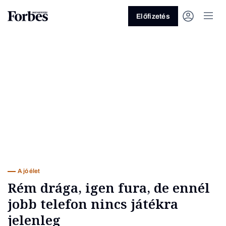
Előfizetés
Vagy fedezze fel a következő
témákat
Üzlet
Pénz
Zöld
Legyél jobb!
A jó élet
Rém drága, igen fura, de ennél
jobb telefon nincs játékra
jelenleg