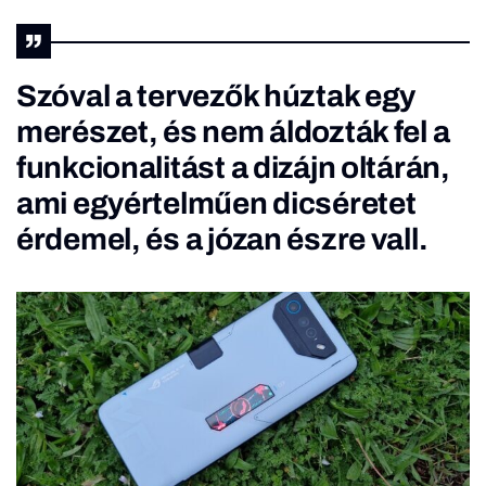
Szóval a tervezők húztak egy
merészet, és nem áldozták fel a
funkcionalitást a dizájn oltárán,
ami egyértelműen dicséretet
érdemel, és a józan észre vall.