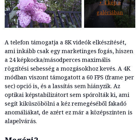
+
4
kép a
galériában
A telefon támogatja a 8K videók elkészítését,
ami inkább csak egy marketinges fogás, hiszen
a 24 képkocka/másodperces maximális
rögzítési sebesség a mozgásokhoz kevés. A 4K
módban viszont támogatott a 60 FPS (frame per
sec) opció is, és a lassítás sem hiányzik. Az
optikai képstabilizátort sem spórolták ki, ami
segít kiküszöbölni a kéz remegéséből fakadó
anomáliákat, de azért ez már a középszinten is
alapelvárás.