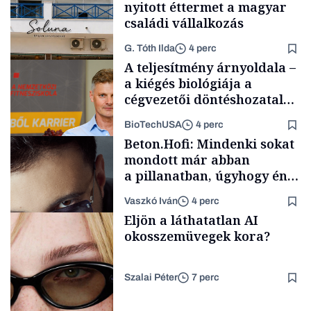
nyitott éttermet a magyar
családi vállalkozás
G. Tóth Ilda
4 perc
A teljesítmény árnyoldala –
a kiégés biológiája a
cégvezetői döntéshozatal
mögött
BioTechUSA
4 perc
Gasztró
Beton.Hofi: Mindenki sokat
mondott már abban
a pillanatban, úgyhogy én
a legsarkosabb
Vaszkó Iván
4 perc
gondolataimat akartam
Content Lab HUB
Eljön a láthatatlan AI
kimondani
okosszemüvegek kora?
Szalai Péter
7 perc
Forbes-sztori