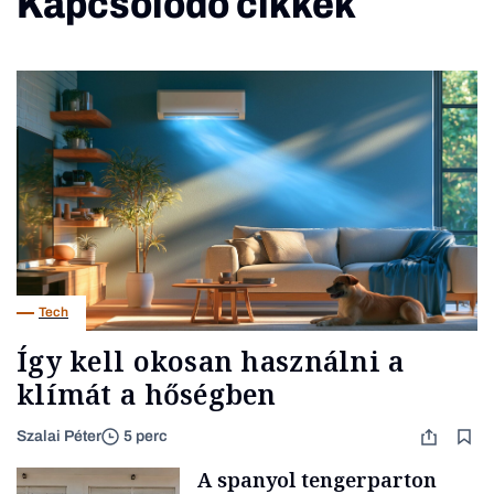
Kapcsolódó cikkek
Tech
Így kell okosan használni a
klímát a hőségben
Szalai Péter
5 perc
A spanyol tengerparton