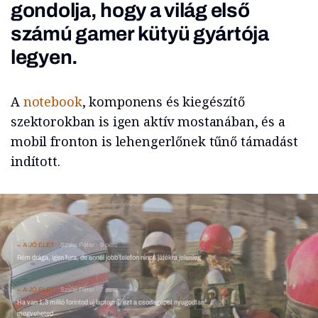
gondolja, hogy a világ első
számú gamer kütyü gyártója
legyen.
A
notebook
, komponens és kiegészítő
szektorokban is igen aktív mostanában, és a
mobil fronton is lehengerlőnek tűnő támadást
indított.
A JÓ ÉLET
Szalai Péter
9 perc
Rém drága, igen fura, de ennél jobb telefon nincs játékra jelenleg
A JÓ ÉLET
Szalai Péter
7 perc
Ha van 1,3 millió forintod új laptopra, ezt a csodagépet nyugodtan
megveheted