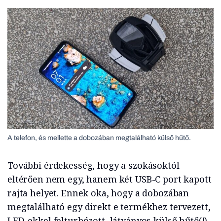
A telefon, és mellette a dobozában megtalálható külső hűtő.
További érdekesség, hogy a szokásoktól
eltérően nem egy, hanem két USB-C port kapott
rajta helyet. Ennek oka, hogy a dobozában
megtalálható egy direkt e termékhez tervezett,
LED-ekkel felturbózott, látványos külső hűtő(!).