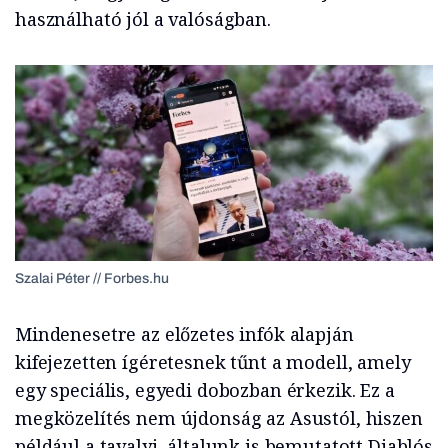
használható jól a valóságban.
Szalai Péter // Forbes.hu
Mindenesetre az előzetes infók alapján
kifejezetten ígéretesnek tűnt a modell, amely
egy speciális, egyedi dobozban érkezik. Ez a
megközelítés nem újdonság az Asustól, hiszen
például a tavalyi, általunk is bemutatott Diablós