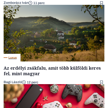
Zomborácz Iván
11 perc
Luxus
Az erdélyi zsákfalu, amit több külföldi keres
fel, mint magyar
Bagi László
12 perc