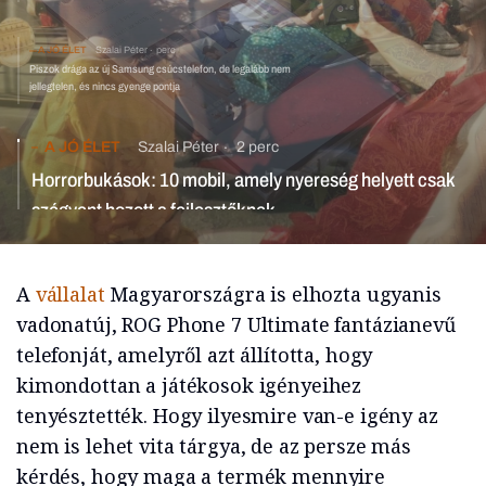
A JÓ ÉLET
Szalai Péter
perc
Piszok drága az új Samsung csúcstelefon, de legalább nem
jellegtelen, és nincs gyenge pontja
A JÓ ÉLET
Szalai Péter
2 perc
Horrorbukások: 10 mobil, amely nyereség helyett csak
szégyent hozott a fejlesztőknek
A
vállalat
Magyarországra is elhozta ugyanis
vadonatúj, ROG Phone 7 Ultimate fantázianevű
telefonját, amelyről azt állította, hogy
kimondottan a játékosok igényeihez
tenyésztették. Hogy ilyesmire van-e igény az
nem is lehet vita tárgya, de az persze más
kérdés, hogy maga a termék mennyire