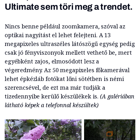
Ultimate sem töri meg a trendet.
Nincs benne például zoomkamera, szóval az
optikai nagyítást el lehet felejteni. A 13
megapixeles ultraszéles látószögű egység pedig
csak jó fényviszonyok mellett vethető be, mert
egyébként zajos, elmosódott lesz a
végeredmény. Az 50 megapixeles főkamerával
lehet épkézláb fotókat lőni sötétben is némi
szerencsével, de ezt ma már tudják a
tizedennyibe kerülő készülékek is.
(A galériában
látható képek a telefonnal készültek)