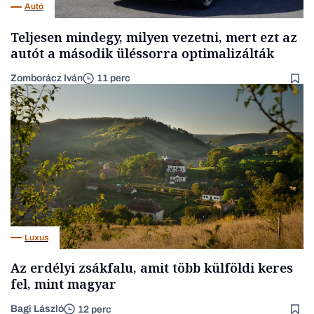
Autó
Teljesen mindegy, milyen vezetni, mert ezt az
autót a második üléssorra optimalizálták
Zomborácz Iván
11 perc
Luxus
Az erdélyi zsákfalu, amit több külföldi keres
fel, mint magyar
Bagi László
12 perc