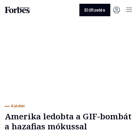
Előfizetés
Vagy fedezze fel a következő
témákat
Üzlet
Pénz
Zöld
Legyél jobb!
A jó élet
Amerika ledobta a GIF-bombát
a hazafias mókussal