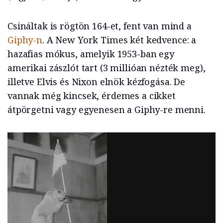
Csináltak is rögtön 164-et, fent van mind a
Giphy-n
. A New York Times két kedvence: a
hazafias mókus, amelyik 1953-ban egy
amerikai zászlót tart (3 millióan nézték meg),
illetve Elvis és Nixon elnök kézfogása. De
vannak még kincsek, érdemes a cikket
átpörgetni vagy egyenesen a Giphy-re menni.