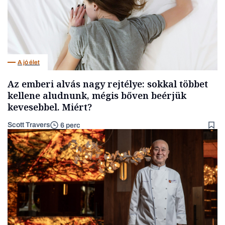
A jó élet
Az emberi alvás nagy rejtélye: sokkal többet
kellene aludnunk, mégis bőven beérjük
kevesebbel. Miért?
Scott Travers
6 perc