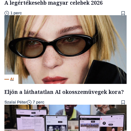
A legértékesebb magyar celebek 2026
1 perc
AI
Eljön a láthatatlan AI okosszemüvegek kora?
Szalai Péter
7 perc