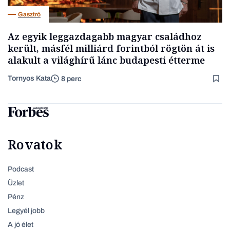
Gasztró
Az egyik leggazdagabb magyar családhoz
került, másfél milliárd forintból rögtön át is
alakult a világhírű lánc budapesti étterme
Tornyos Kata
8 perc
Rovatok
Podcast
Üzlet
Pénz
Legyél jobb
A jó élet