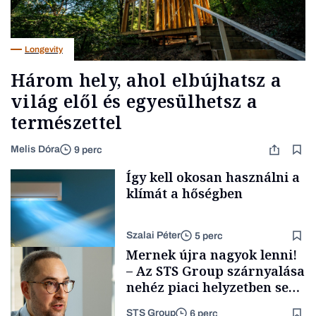
Longevity
Három hely, ahol elbújhatsz a
világ elől és egyesülhetsz a
természettel
Melis Dóra
9 perc
Így kell okosan használni a
klímát a hőségben
Szalai Péter
5 perc
Mernek újra nagyok lenni!
– Az STS Group szárnyalása
nehéz piaci helyzetben sem
lassult
STS Group
6 perc