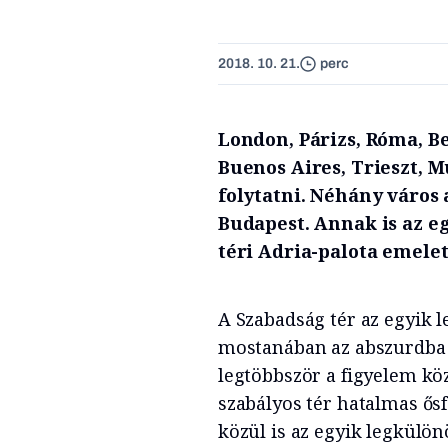
2018. 10. 21.
perc
London, Párizs, Róma, B
Buenos Aires, Trieszt, 
folytatni. Néhány város 
Budapest. Annak is az e
téri Adria-palota emele
A Szabadság tér az egyik l
mostanában az abszurdba 
legtöbbször a figyelem köz
szabályos tér hatalmas ős
közül is az egyik legkülön