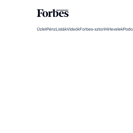
Üzlet
Pénz
Listák
Videók
Forbes-sztori
Hírlevelek
Podc