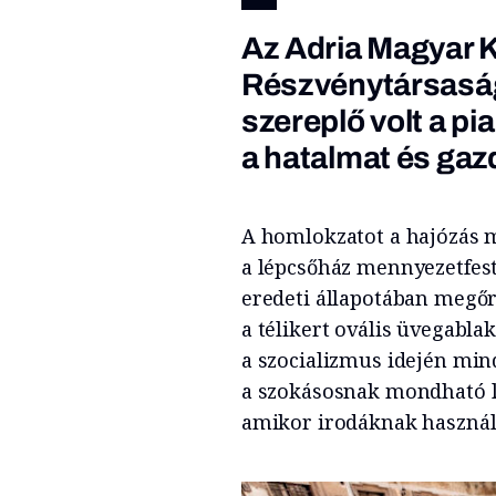
Az Adria Magyar K
Részvénytársaság
szereplő volt a p
a hatalmat és gaz
A homlokzatot a hajózás m
a lépcsőház mennyezetfesté
eredeti állapotában megőrz
a télikert ovális üvegabla
a szocializmus idején min
a szokásosnak mondható l
amikor irodáknak használt