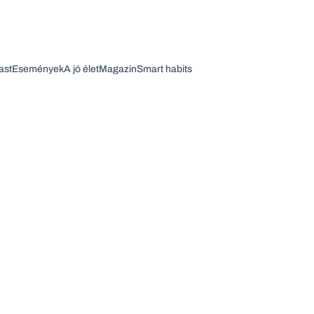
ast
Események
A jó élet
Magazin
Smart habits
Vagy fedezze fel a következő témákat
Üzlet
Pénz
Zöld
Legyél jobb!