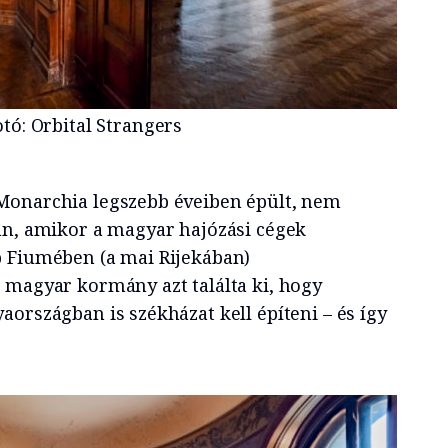
otó: Orbital Strangers
Monarchia legszebb éveiben épült, nem
án, amikor a magyar hajózási cégek
b Fiumében (a mai Rijekában)
 magyar kormány azt találta ki, hogy
országban is székházat kell építeni – és így