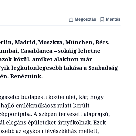
Megosztás
Mentés
erlin, Madrid, Moszkva, München, Bécs,
Mumbai, Casablanca – sokáig lehetne
azok közül, amiket alakított már
gyik legkülönlegesebb lakása a Szabadság
tén. Benéztünk.
egszebb budapesti közterület, kár, hogy
hajló emlékműkáosz miatt került
éppontjába. A szépen tervezett alaprajzú,
fái elegáns épületeket árnyékolnak. Ezek
ösebb az egykori tévészékház mellett,