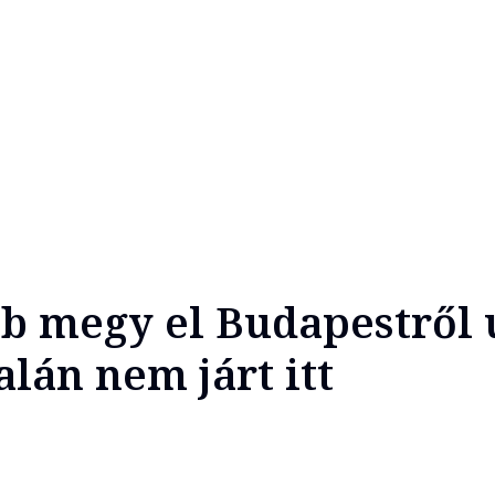
b megy el Budapestről 
lán nem járt itt