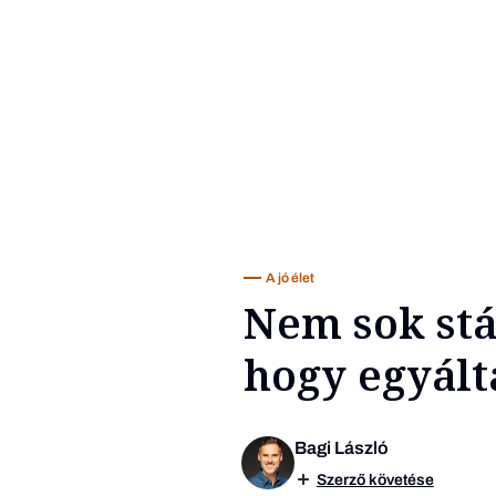
A jó élet
Nem sok stá
hogy egyálta
Bagi László
Szerző követése