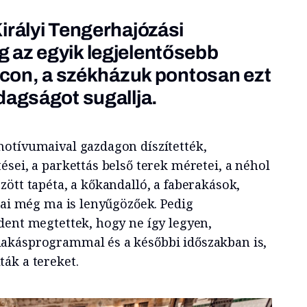
irályi Tengerhajózási
 az egyik legjelentősebb
iacon, a székházuk pontosan ezt
dagságot sugallja.
otívumaival gazdagon díszítették,
sei, a parkettás belső terek méretei, a néhol
ött tapéta, a kőkandalló, a faberakások,
kai még ma is lenyűgözőek. Pedig
dent megtettek, hogy ne így legyen,
akásprogrammal és a későbbi időszakban is,
ák a tereket.