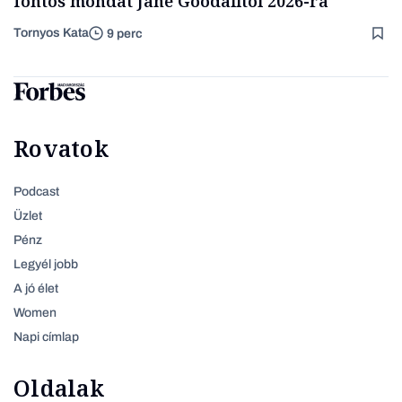
fontos mondat Jane Goodalltól 2026-ra
Tornyos Kata
9 perc
Rovatok
Podcast
Üzlet
Pénz
Legyél jobb
A jó élet
Women
Napi címlap
Oldalak