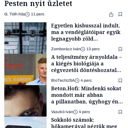
Pesten nyit üzletet
G. Tóth Ilda
11 perc
Egyetlen kisbusszal indult,
ma a vendéglátóipar egyik
legnagyobb zöld
beszállítóját építi, Gerendai
Zomborácz Iván
13 perc
is beszállt
A teljesítmény árnyoldala –
a kiégés biológiája a
cégvezetői döntéshozatal
mögött
BioTechUSA
4 perc
Forbes-sztori
Beton.Hofi: Mindenki sokat
mondott már abban
a pillanatban, úgyhogy én
a legsarkosabb
Vaszkó Iván
4 perc
gondolataimat akartam
Content Lab HUB
Sokkoló számok:
kimondani
hőkamerával néztük meg