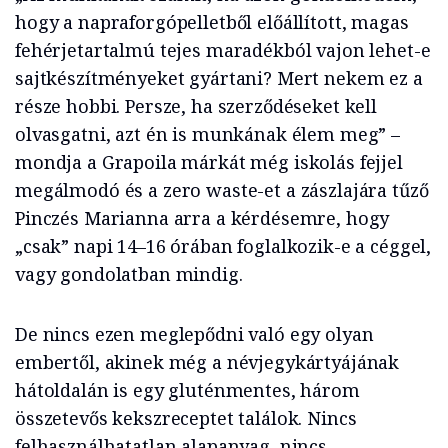
hogy a napraforgópelletből előállított, magas
fehérjetartalmú tejes maradékból vajon lehet-e
sajtkészítményeket gyártani? Mert nekem ez a
része hobbi. Persze, ha szerződéseket kell
olvasgatni, azt én is munkának élem meg” –
mondja a Grapoila márkát még iskolás fejjel
megálmodó és a zero waste-et a zászlajára tűző
Pinczés Marianna arra a kérdésemre, hogy
„csak” napi 14–16 órában foglalkozik-e a céggel,
vagy gondolatban mindig.
De nincs ezen meglepődni való egy olyan
embertől, akinek még a névjegykártyájának
hátoldalán is egy gluténmentes, három
összetevős kekszreceptet találok. Nincs
felhasználhatatlan alapanyag, nincs