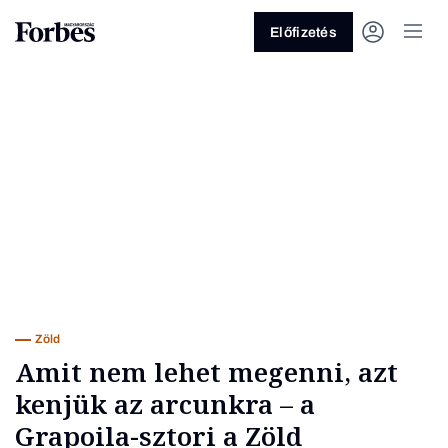
Előfizetés
Vagy fedezze fel a következő
témákat
Üzlet
Pénz
Zöld
Legyél jobb!
Zöld
Amit nem lehet megenni, azt
kenjük az arcunkra – a
Grapoila-sztori a Zöld