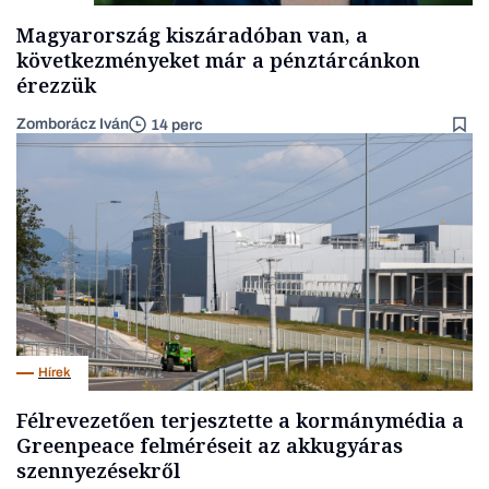
Magyarország kiszáradóban van, a
következményeket már a pénztárcánkon
érezzük
Zomborácz Iván
14 perc
Hírek
Félrevezetően terjesztette a kormánymédia a
Greenpeace felméréseit az akkugyáras
szennyezésekről