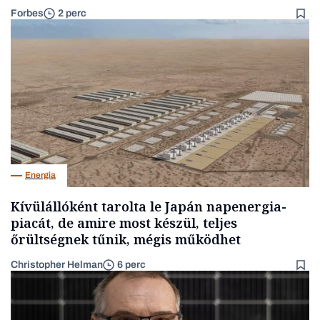
Forbes
2 perc
Energia
Kívülállóként tarolta le Japán napenergia-
piacát, de amire most készül, teljes
őrültségnek tűnik, mégis működhet
Christopher Helman
6 perc