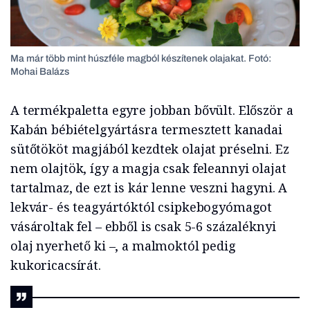
Ma már több mint húszféle magból készítenek olajakat. Fotó:
Mohai Balázs
A termékpaletta egyre jobban bővült. Először a
Kabán bébiételgyártásra termesztett kanadai
sütőtököt magjából kezdtek olajat préselni. Ez
nem olajtök, így a magja csak feleannyi olajat
tartalmaz, de ezt is kár lenne veszni hagyni. A
lekvár- és teagyártóktól csipkebogyómagot
vásároltak fel – ebből is csak 5-6 százaléknyi
olaj nyerhető ki –, a malmoktól pedig
kukoricacsírát.