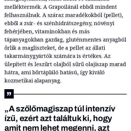
melléktermék. A Grapoilánál ebből mindent
felhasználnak. A száraz maradékokból (pellet),
ebből a zsír- és szénhidrátszegény, növényi
fehérjében, vitaminokban és más
tápanyagokban gazdag, gluténmentes anyagból
őrlik a magliszteket, de a pellet az állati
takarmánygyártók számára is értékes. Az
ülepített és leszűrt olajból sűrű olajiszap marad
hátra, ami bőrtápláló hatású, így kiváló
kozmetikai alapanyag.
„A szőlőmagiszap túl intenzív
ízű, ezért azt találtuk ki, hogy
amit nem lehet megenni, azt