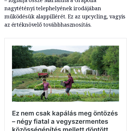
– foglalja össze Marianna a Grapoila
nagytétényi telephelyének irodájában
működésük alappillérét. Ez az upcycling, vagyis
az értéknövelő továbbhasznosítás.