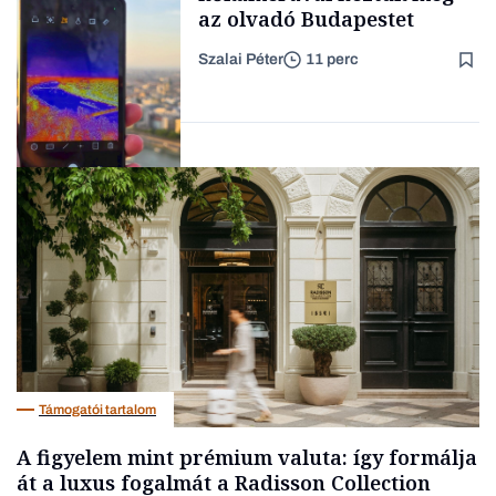
az olvadó Budapestet
Szalai Péter
11 perc
Forbes-sztori
Tech
Támogatói tartalom
A figyelem mint prémium valuta: így formálja
át a luxus fogalmát a Radisson Collection