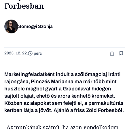
Forbesban
Somogyi Szonja
2023. 12. 22.
perc
Marketingfeladatként indult a szőlőmagolaj iránti
rajongása, Pinczés Marianna ma már több mint
húszféle magból gyárt a Grapoilával hidegen
sajtolt olajat, ehető és arcra kenhető krémeket.
Közben az alapokat sem felejti el, a permakultúrás
kertben látja a jövőt.
Ajánló a friss Zöld Forbesból.
„Az munkának számít, ha azon gondolkodom,