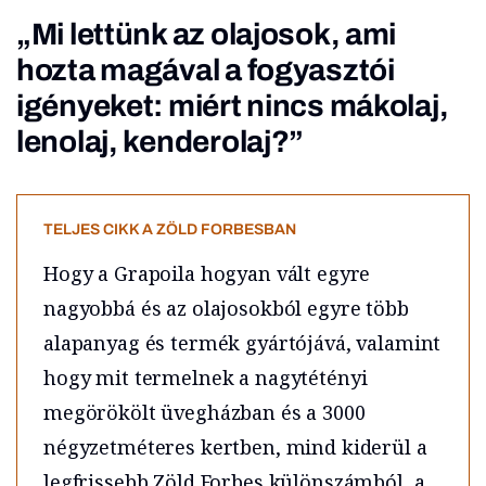
„Mi lettünk az olajosok, ami
hozta magával a fogyasztói
igényeket: miért nincs mákolaj,
lenolaj, kenderolaj?”
TELJES CIKK A ZÖLD FORBESBAN
Hogy a Grapoila hogyan vált egyre
nagyobbá és az olajosokból egyre több
alapanyag és termék gyártójává, valamint
hogy mit termelnek a nagytétényi
megörökölt üvegházban és a 3000
négyzetméteres kertben, mind kiderül a
legfrissebb Zöld Forbes különszámból, a