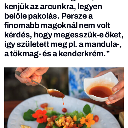
kenjük az arcunkra, legyen
belőle pakolás. Persze a
finomabb magoknál nem volt
kérdés, hogy megesszük-e őket,
így született meg pl. a mandula-,
a tökmag- és a kenderkrém.”