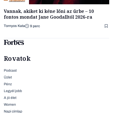
Társadalom
Vannak, akiket ki kéne lőni az űrbe – 10
fontos mondat Jane Goodalltól 2026-ra
Tornyos Kata
9 perc
Rovatok
Podcast
Üzlet
Pénz
Legyél jobb
A jó élet
Women
Napi címlap