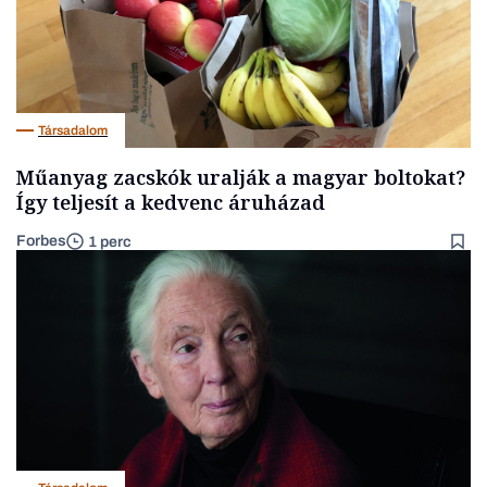
Társadalom
Műanyag zacskók uralják a magyar boltokat?
Így teljesít a kedvenc áruházad
Forbes
1 perc