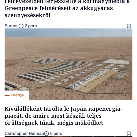
Félrevezetően terjesztette a kormánymédia a
Greenpeace felméréseit az akkugyáras
szennyezésekről
Forbes
2 perc
Energia
Kívülállóként tarolta le Japán napenergia-
piacát, de amire most készül, teljes
őrültségnek tűnik, mégis működhet
Christopher Helman
6 perc