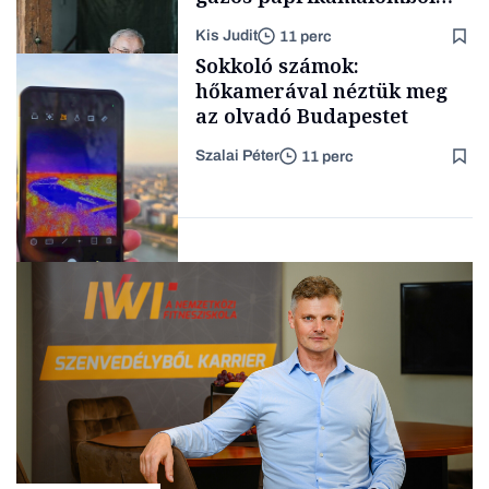
lett az igazi családi
Kis Judit
11 perc
fűszersztori
TÁMOGATÓI
Sokkoló számok:
TARTALOM
hőkamerával néztük meg
az olvadó Budapestet
Szalai Péter
11 perc
Családi
vállalkozások
Tech