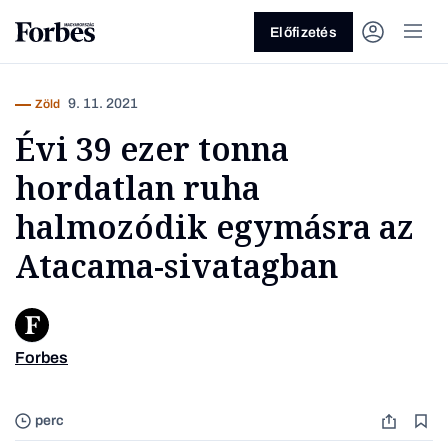
Előfizetés
9. 11. 2021
Zöld
Évi 39 ezer tonna
hordatlan ruha
halmozódik egymásra az
Atacama-sivatagban
Vagy fedezze fel a következő
témákat
Üzlet
Pénz
Zöld
Legyél jobb!
Forbes
Lauren 
perc