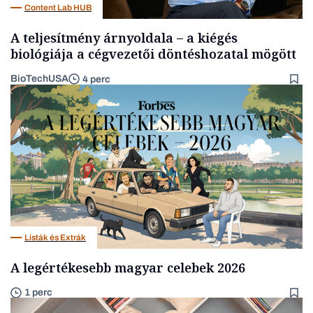
Content Lab HUB
A teljesítmény árnyoldala – a kiégés
biológiája a cégvezetői döntéshozatal mögött
BioTechUSA
4 perc
Listák és Extrák
A legértékesebb magyar celebek 2026
1 perc