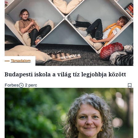
Társadalom
Budapesti iskola a világ tíz legjobbja között
Forbes
2 perc