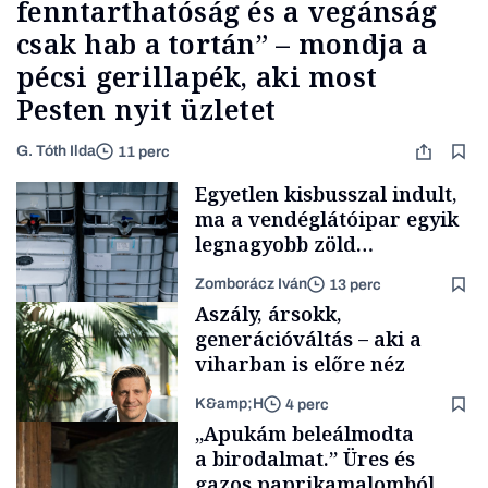
fenntarthatóság és a vegánság
csak hab a tortán” – mondja a
pécsi gerillapék, aki most
Pesten nyit üzletet
G. Tóth Ilda
11 perc
Egyetlen kisbusszal indult,
ma a vendéglátóipar egyik
legnagyobb zöld
beszállítóját építi, Gerendai
Zomborácz Iván
13 perc
is beszállt
Aszály, ársokk,
generációváltás – aki a
viharban is előre néz
K&amp;H
4 perc
Forbes-sztori
„Apukám beleálmodta
a birodalmat.” Üres és
gazos paprikamalomból