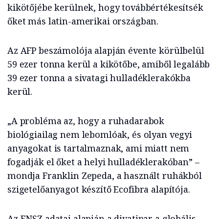
kikötőjébe kerülnek, hogy továbbértékesítsék
őket más latin-amerikai országban.
Az AFP beszámolója alapján évente körülbelül
59 ezer tonna kerül a kikötőbe, amiből legalább
39 ezer tonna a sivatagi hulladéklerakókba
kerül.
„A probléma az, hogy a ruhadarabok
biológiailag nem lebomlóak, és olyan vegyi
anyagokat is tartalmaznak, ami miatt nem
fogadják el őket a helyi hulladéklerakóban” –
mondja Franklin Zepeda, a használt ruhákból
szigetelőanyagot készítő Ecofibra alapítója.
Az ENSZ adatai alapján a divatipar a globális