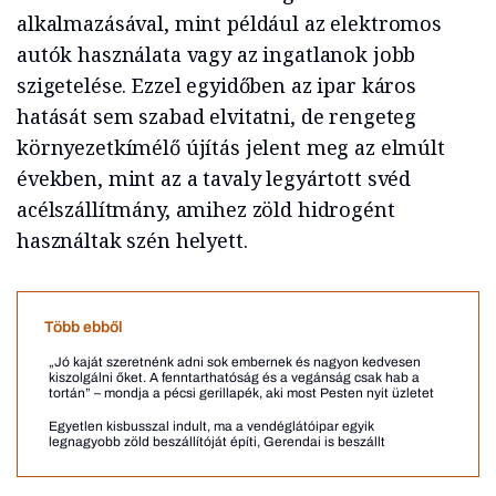
alkalmazásával, mint például az elektromos
autók használata vagy az ingatlanok jobb
szigetelése. Ezzel egyidőben az ipar káros
hatását sem szabad elvitatni, de rengeteg
környezetkímélő újítás jelent meg az elmúlt
években, mint az a tavaly legyártott svéd
acélszállítmány, amihez zöld hidrogént
használtak szén helyett.
Több ebből
„Jó kaját szeretnénk adni sok embernek és nagyon kedvesen
kiszolgálni őket. A fenntarthatóság és a vegánság csak hab a
tortán” – mondja a pécsi gerillapék, aki most Pesten nyit üzletet
Egyetlen kisbusszal indult, ma a vendéglátóipar egyik
legnagyobb zöld beszállítóját építi, Gerendai is beszállt