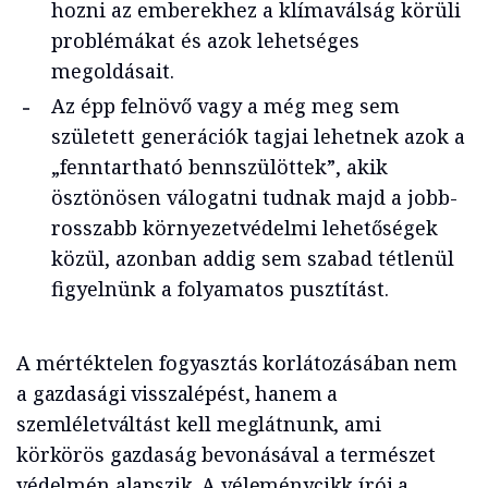
hozni az emberekhez a klímaválság körüli
problémákat és azok lehetséges
megoldásait.
Az épp felnövő vagy a még meg sem
született generációk tagjai lehetnek azok a
„fenntartható bennszülöttek”, akik
ösztönösen válogatni tudnak majd a jobb-
rosszabb környezetvédelmi lehetőségek
közül, azonban addig sem szabad tétlenül
figyelnünk a folyamatos pusztítást.
A mértéktelen fogyasztás korlátozásában nem
a gazdasági visszalépést, hanem a
szemléletváltást kell meglátnunk, ami
körkörös gazdaság bevonásával a természet
védelmén alapszik. A véleménycikk írói a