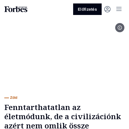
Előfizetés
Kép:
Vagy fedezze fel a következő
témákat
Üzlet
Pénz
Zöld
Legyél jobb!
Zöld
Fenntarthatatlan az
életmódunk, de a civilizációnk
azért nem omlik össze