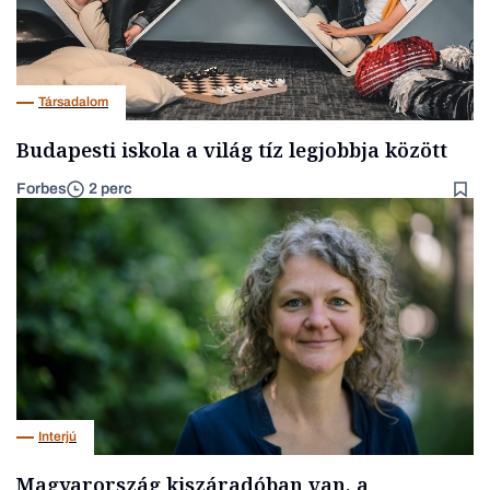
Társadalom
Budapesti iskola a világ tíz legjobbja között
Forbes
2 perc
Interjú
Magyarország kiszáradóban van, a