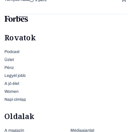
Rovatok
Podcast
Üzlet
Pénz
Legyél jobb
A jó élet
Women
Napi címlap
Oldalak
A magazin
Médiaajanlat