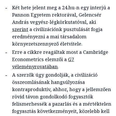
Két hete jelent meg a 24.hu-n egy interjú a
Pannon Egyetem rektorával, Gelencsér
András vegyész-légkörkutatóval, aki
szerint
a civilizációnk pusztulását fogja
eredményezni a mai társadalom
környezetszennyező életvitele.
Erre a cikkre reagáltak most a Cambridge
Econometrics elemzői a
G7
véleményrovatában
.
A szerzők úgy gondolják, a civilizáció
összeomlásának hangsúlyozása
kontraproduktív, ahhoz, hogy a jellemzően
rövid távon gondolkodó fogyasztók
felismerhessék a pazarlás és a mértéktelen
fogyasztás következményeit, közelebb kell