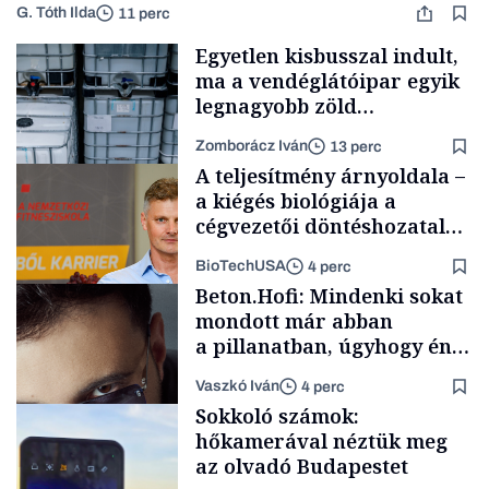
G. Tóth Ilda
11 perc
Egyetlen kisbusszal indult,
ma a vendéglátóipar egyik
legnagyobb zöld
beszállítóját építi, Gerendai
Zomborácz Iván
13 perc
is beszállt
A teljesítmény árnyoldala –
a kiégés biológiája a
cégvezetői döntéshozatal
mögött
BioTechUSA
4 perc
Forbes-sztori
Beton.Hofi: Mindenki sokat
mondott már abban
a pillanatban, úgyhogy én
a legsarkosabb
Vaszkó Iván
4 perc
gondolataimat akartam
Content Lab HUB
Sokkoló számok:
kimondani
hőkamerával néztük meg
az olvadó Budapestet