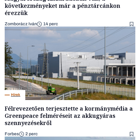
következményeket már a pénztárcánkon
érezzük
Zomborácz Iván
14 perc
Hírek
Félrevezetően terjesztette a kormánymédia a
Greenpeace felméréseit az akkugyáras
szennyezésekről
Forbes
2 perc