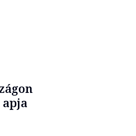
szágon
 apja