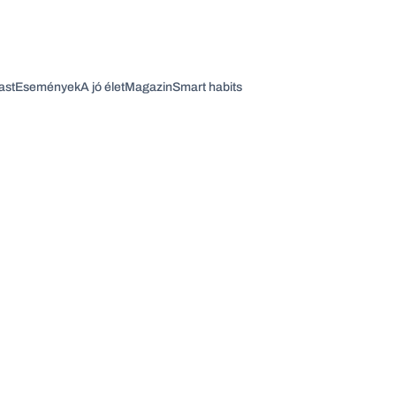
ast
Események
A jó élet
Magazin
Smart habits
Vagy fedezze fel a következő témákat
Üzlet
Pénz
Zöld
Legyél jobb!