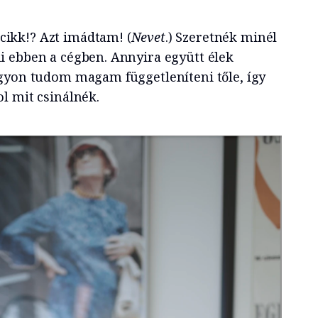
ikk!? Azt imádtam! (
Nevet
.) Szeretnék minél
 ebben a cégben. Annyira együtt élek
gyon tudom magam függetleníteni tőle, így
l mit csinálnék.