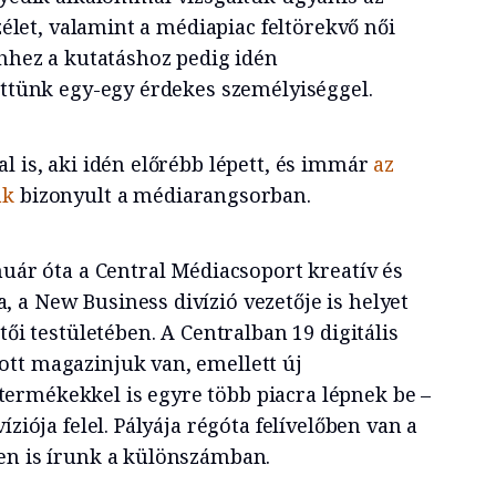
özélet, valamint a médiapiac feltörekvő női
ehhez a kutatáshoz pedig idén
tettünk egy-egy érdekes személyiséggel.
l is, aki idén előrébb lépett, és immár
az
ak
bizonyult a médiarangsorban.
nuár óta a Central Médiacsoport kreatív és
 a New Business divízió vezetője is helyet
tői testületében. A Centralban 19 digitális
tt magazinjuk van, emellett új
ermékekkel is egyre több piacra lépnek be –
íziója felel. Pályája régóta felívelőben van a
en is írunk a különszámban.