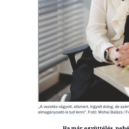
„A vezetés vágyott, elismert, irigyelt dolog, de azé
elmagányosító is tud lenni”. Fotó: Mohai Balázs /
Ha már együttélés, nehé