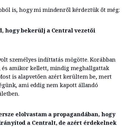
ból is, hogy mi mindenről kérdeztük őt még:
d, hogy bekerülj a Central vezetői
olt személyes indíttatás mögötte. Korábban
et, és amikor kellett, mindig meghallgattak
ost is alapvetően azért kerültem be, mert
ségünk, ami eddig nem kapott állandó
ületben.
ersze elolvastam a propagandában, hogy
irányítod a Centralt, de azért érdekelnek