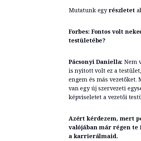
Mutatunk egy
részletet
ab
Forbes: Fontos volt neke
testületébe?
Pácsonyi Daniella:
Nem v
is nyitott volt ez a testül
engem és más vezetőket. M
van egy új szervezeti egy
képviseletet a vezetői test
Azért kérdezem, mert p
valójában már régen te 
a karrierálmaid.