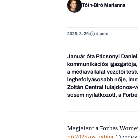
Tóth-Biró Marianna
2025. 3. 29.
4 perc
Január óta Pácsonyi Daniell
kommunikációs igazgatója, a
a médiavállalat vezetői tes
legbefolyásosabb nője, imm
Zoltán Central tulajdonos-v
sosem nyilatkozott, a Forbe
Megjelent a Forbes Wome
nő 2025-ös listája
. Tizene