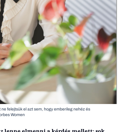
rt ne felejtsük el azt sem, hogy emberileg nehéz és
 Forbes Women
z lenne elmenni a kérdés mellett: sok