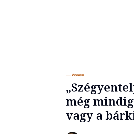
Women
„Szégyentel
még mindig 
vagy a bárk