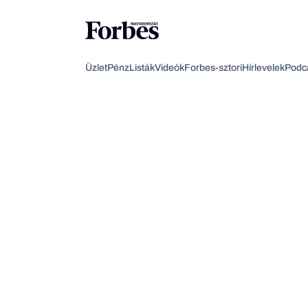
Üzlet
Pénz
Listák
Videók
Forbes-sztori
Hírlevelek
Podc