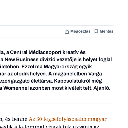
Megosztás
Mentés
a, a Central Médiacsoport kreatív és
 New Business divízió vezetője is helyet foglal
tületében. Ezzel ma Magyarország egyik
ár az ötödik helyen. A magánéletben Varga
ezérigazgató élettársa. Kapcsolatukról még
s Womennel azonban most kivételt tett. Ajánló.
n, és benne
Az 50 legbefolyásosabb magyar
gyedik alkalommal vizsgáltuk ugyanis az