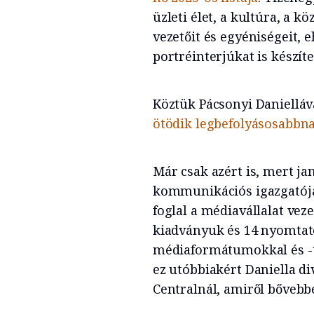
üzleti élet, a kultúra, a k
vezetőit és egyéniségeit, 
portréinterjúkat is készí
Köztük Pácsonyi Danielláva
ötödik legbefolyásosabbn
Már csak azért is, mert ja
kommunikációs igazgatója,
foglal a médiavállalat veze
kiadványuk és 14 nyomtato
médiaformátumokkal és -t
ez utóbbiakért Daniella div
Centralnál, amiről bővebb