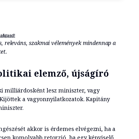
hallgasd!
s, releváns, szakmai vélemények mindennap a
ket.
olitikai elemző, újságíró
 milliárdosként lesz miniszter, vagy
 Kijöttek a vagyonnyilatkozatok. Kapitány
iniszter.
gészését akkor is érdemes elvégezni, ha a
csen komolyabb retorzió, ha egy képviselő