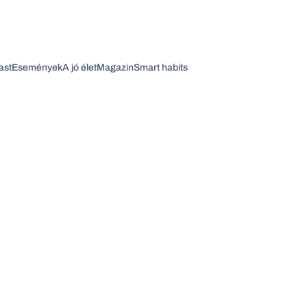
ast
Események
A jó élet
Magazin
Smart habits
Vagy fedezze fel a következő témákat
Üzlet
Pénz
Zöld
Legyél jobb!