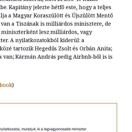
 be. Kapitány jelezte hétfő este, hogy a teljes
ánlja a Magyar Koraszülött és Újszülött Mentő
 van a Tiszának is milliárdos minisztere, de
miniszterként lesz milliárdos, vagy
ter. A nyilatkozatokból kiderül: a
özé tartozik Hegedűs Zsolt és Orbán Anita;
a van; Kármán András pedig Airbnb-ből is is
ebook
)
yilatkozatai, mutatjuk, ki a legvagyonosabb miniszter