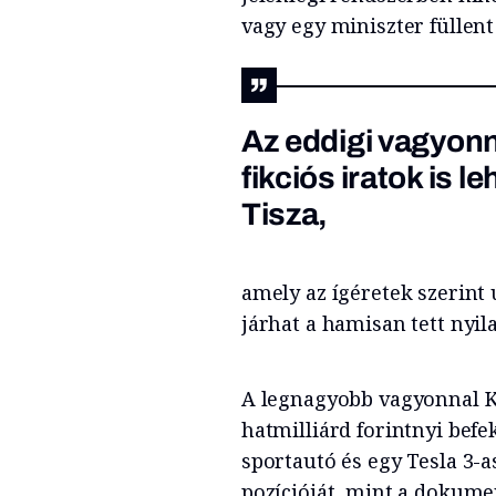
vagy egy miniszter füllent
Az eddigi vagyonny
fikciós iratok is l
Tisza,
amely az ígéretek szerint 
járhat a hamisan tett nyila
A legnagyobb vagyonnal Ka
hatmilliárd forintnyi bef
sportautó és egy Tesla 3-as
pozícióját, mint a dokume