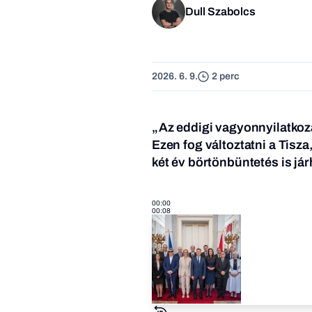
Dull Szabolcs
2026. 6. 9.
2 perc
„Az eddigi vagyonnyilatkozato
Ezen fog változtatni a Tisza
két év börtönbüntetés is jár
00:00
00:08