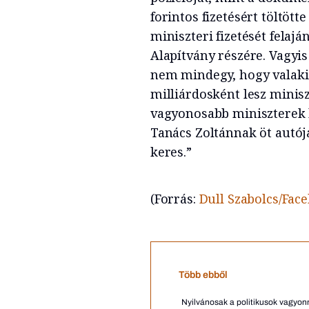
forintos fizetésért töltötte
miniszteri fizetését felaj
Alapítvány részére. Vagyis
nem mindegy, hogy valaki 
milliárdosként lesz minisz
vagyonosabb miniszterek k
Tanács Zoltánnak öt autój
keres.”
(Forrás:
Dull Szabolcs/Fac
Több ebből
Nyilvánosak a politikusok vagyonn