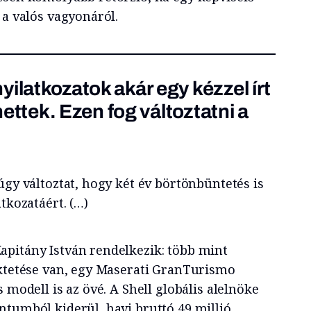
 a valós vagyonáról.
ilatkozatok akár egy kézzel írt
ehettek. Ezen fog változtatni a
úgy változtat, hogy két év börtönbüntetés is
tkozatáért. (…)
pitány István rendelkezik: több mint
ektetése van, egy Maserati GranTurismo
 modell is az övé. A Shell globális alelnöke
ntumból kiderül, havi bruttó 49 millió