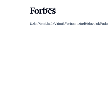
Üzlet
Pénz
Listák
Videók
Forbes-sztori
Hírlevelek
Podc