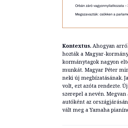
Orbán záró vagyonnyilatkozata –
Megszavazták: csökken a parlamen
Kontextus.
Ahogyan arró
hozták a Magyar-kormány m
kormánytagok nagyon elté
munkát. Magyar Péter mini
neki új megbízatásának. J
volt, ezt azóta rendezte. Ú
szerepel a nevén. Megvan a
autóként az országjárásán
vált meg a Yamaha pianínó