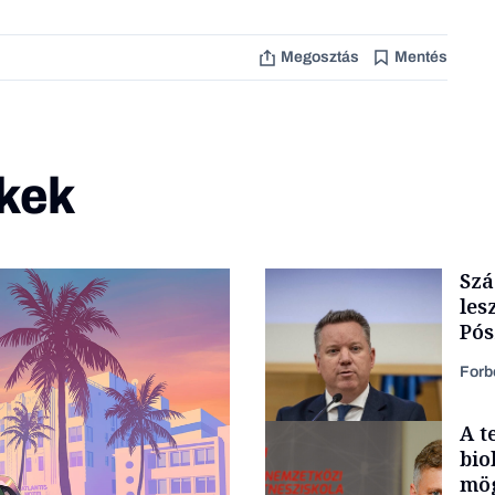
Megosztás
Mentés
kek
Szá
les
Pós
fol
Forb
A t
bio
mög