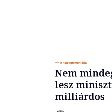
A nap kommentárja
Nem mindegy
lesz minisz
milliárdos