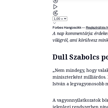
Forbes Hangoscikk
—
Regisztrálj és 
A nap kommentárja: érdeke
világról, ami körülvesz min
Dull Szabolcs p
„
Nem mindegy, hogy valaki
miniszterként milliárdos.
István a legvagyonosobb m
A vagyonnyilatkozatok bön
jelenlegi rendszerben nin