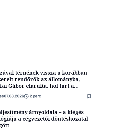
zával térnének vissza a korábban
zerelt rendőrök az állományba,
fai Gábor elárulta, hol tart a
yamat
es
07.08.2026
2 perc
eljesítmény árnyoldala – a kiégés
lógiája a cégvezetői döntéshozatal
ött