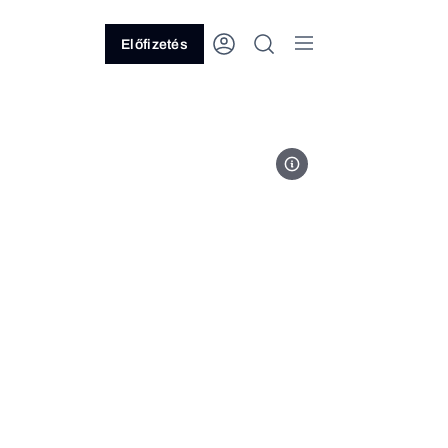
Előfizetés
Fotó: Magyar Péter/Facebook