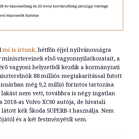
 36 év képviselőség és 20 évnyi kormányfőség pénzügyi mérlege
ti képviselők fizetése
l
mi is írtunk,
hétfőn éjjel nyilvánosságra
inisztereinek első vagyonnyilatkozatait, a
rő vagyoni helyzetből kezdik a kormányzati
szterelnök 88 milliós megtakarítással futott
anuárban még 9,2 millió forintos tartozása
j lakást nem vett, továbbra is négy ingatlan
 2018-as Volvo XC60 autója, de hivatali
 látott kék Škoda SUPERB-t használja. Nem
jától és a két festményétől sem.