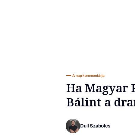
A nap kommentárja
Ha Magyar P
Bálint a dr
Dull Szabolcs