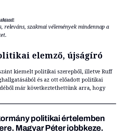
hallgasd!
s, releváns, szakmai vélemények mindennap a
ket.
olitikai elemző, újságíró
ánt kiemelt politikai szerepből, illetve Ruff
hallgatásából és az ott előadott politikai
édéből már következtethettünk arra, hogy
 kormány politikai értelemben
ere, Magyar Péter jobbkeze.