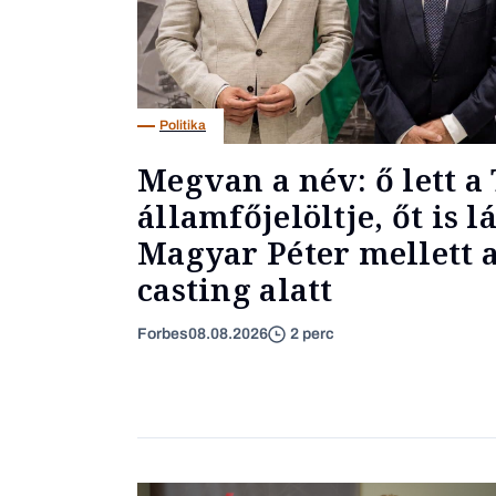
Politika
Megvan a név: ő lett a 
államfőjelöltje, őt is l
Magyar Péter mellett a
casting alatt
Forbes
08.08.2026
2 perc