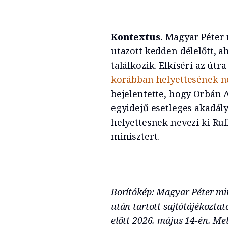
Kontextus.
Magyar Péter 
utazott kedden délelőtt, a
találkozik. Elkíséri az útr
korábban helyettesének ne
bejelentette, hogy Orbán A
egyidejű esetleges akadál
helyettesnek nevezi ki Ruf
minisztert.
Borítókép: Magyar Péter min
után tartott sajtótájékoztat
előtt 2026. május 14-én. Mel