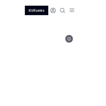
Előfizetés
Fotó: MTI/Hegedüs Róbert