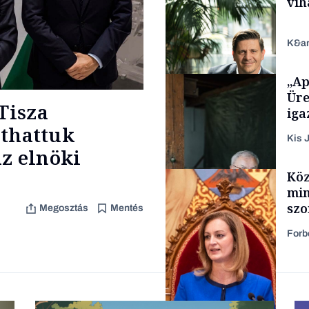
vih
K&a
„Ap
Politika
Üre
Tisza
iga
áthattuk
Kis J
z elnöki
TÁMOGATÓI
Köz
TARTALOM
min
szo
Megosztás
Mentés
fel
Forb
Családi vállalkozások