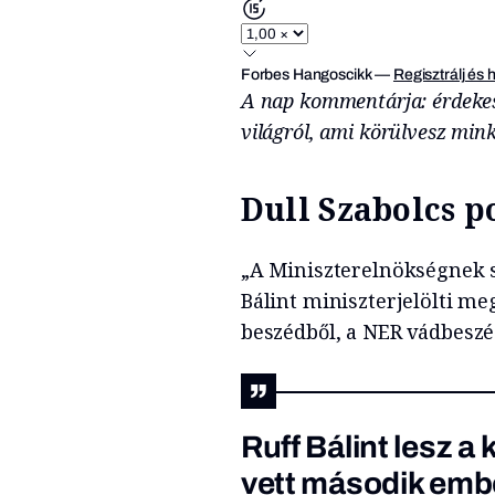
Forbes Hangoscikk
—
Regisztrálj és 
A nap kommentárja: érdeke
világról, ami körülvesz min
Dull Szabolcs p
„A Miniszterelnökségnek sz
Bálint miniszterjelölti meg
beszédből, a NER vádbesz
Ruff Bálint lesz a
vett második emb