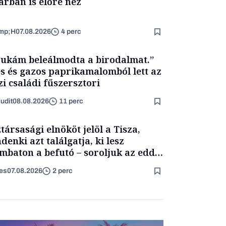
arban is előre néz
mp;H
07.08.2026
4 perc
ukám beleálmodta a birodalmat.”
s és gazos paprikamalomból lett az
zi családi fűszersztori
udit
08.08.2026
11 perc
társasági elnököt jelöl a Tisza,
denki azt találgatja, ki lesz
mbaton a befutó – soroljuk az eddig
merült neveket
es
07.08.2026
2 perc