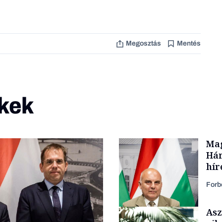
Megosztás
Mentés
kek
Mag
Hár
hír
Forb
Asz