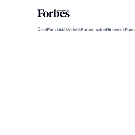
Üzlet
Pénz
Listák
Videók
Forbes-sztori
Hírlevelek
Podc