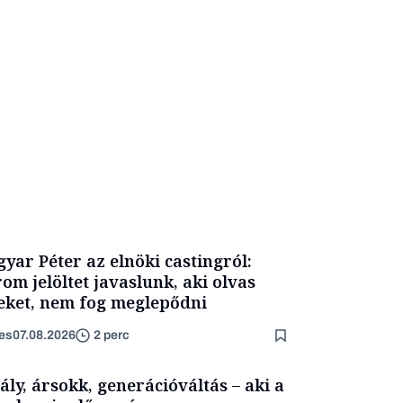
yar Péter az elnöki castingról:
om jelöltet javaslunk, aki olvas
eket, nem fog meglepődni
es
07.08.2026
2 perc
ály, ársokk, generációváltás – aki a