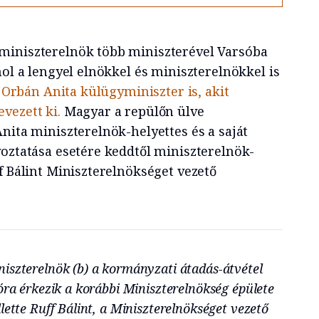
miniszterelnök több miniszterével Varsóba
hol a lengyel elnökkel és miniszterelnökkel is
a
Orbán Anita külügyminiszter is, akit
vezett ki.
Magyar a repülőn ülve
nita miniszterelnök-helyettes és a saját
yoztatása esetére keddtől miniszterelnök-
f Bálint Miniszterelnökséget vezető
iszterelnök (b) a kormányzati átadás-átvétel
óra érkezik a korábbi Miniszterelnökség épülete
lette Ruff Bálint, a Miniszterelnökséget vezető