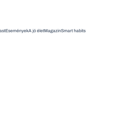
ast
Események
A jó élet
Magazin
Smart habits
Vagy fedezze fel a következő témákat
Üzlet
Pénz
Zöld
Legyél jobb!