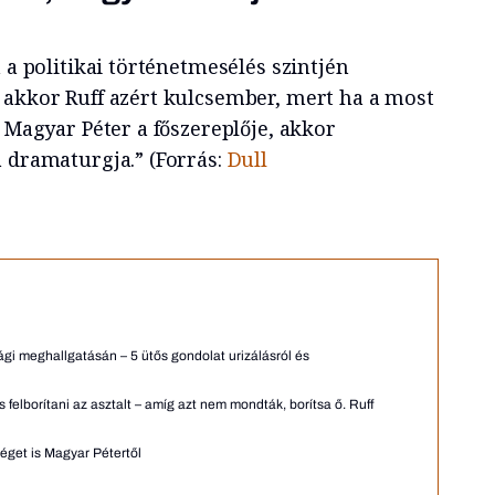
a a politikai történetmesélés szintjén
 akkor Ruff azért kulcsember, mert ha a most
k Magyar Péter a főszereplője, akkor
a dramaturgja.” (Forrás:
Dull
sági meghallgatásán – 5 ütős gondolat urizálásról és
s felborítani az asztalt – amíg azt nem mondták, borítsa ő. Ruff
séget is Magyar Pétertől