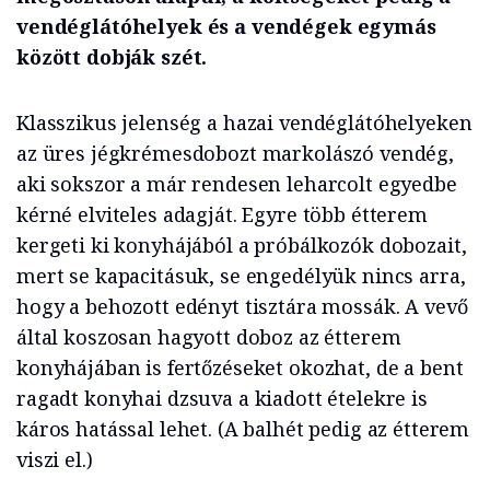
vendéglátóhelyek és a vendégek egymás
között dobják szét.
Klasszikus jelenség a hazai vendéglátóhelyeken
az üres jégkrémesdobozt markolászó vendég,
aki sokszor a már rendesen leharcolt egyedbe
kérné elviteles adagját. Egyre több étterem
kergeti ki konyhájából a próbálkozók dobozait,
mert se kapacitásuk, se engedélyük nincs arra,
hogy a behozott edényt tisztára mossák. A vevő
által koszosan hagyott doboz az étterem
konyhájában is fertőzéseket okozhat, de a bent
ragadt konyhai dzsuva a kiadott ételekre is
káros hatással lehet. (A balhét pedig az étterem
viszi el.)