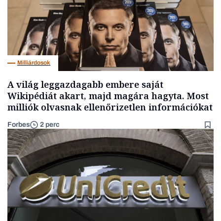
Milliárdosok
A világ leggazdagabb embere saját
Wikipédiát akart, majd magára hagyta. Most
milliók olvasnak ellenőrizetlen információkat
Forbes
2 perc