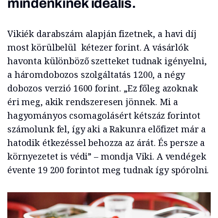
mindenkinek ideális.
Vikiék darabszám alapján fizetnek, a havi díj
most körülbelül kétezer forint. A vásárlók
havonta különböző szetteket tudnak igényelni,
a háromdobozos szolgáltatás 1200, a négy
dobozos verzió 1600 forint. „Ez főleg azoknak
éri meg, akik rendszeresen jönnek. Mi a
hagyományos csomagolásért kétszáz forintot
számolunk fel, így aki a Rakunra előfizet már a
hatodik étkezéssel behozza az árát. És persze a
környezetet is védi” – mondja Viki. A vendégek
évente 19 200 forintot meg tudnak így spórolni.