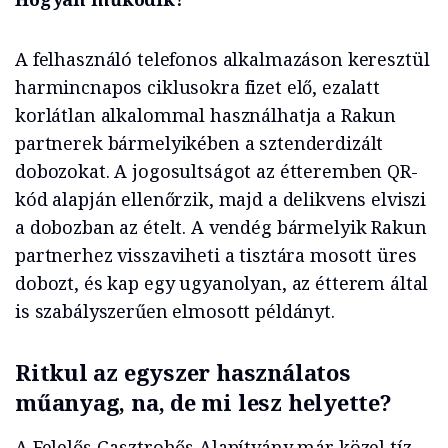
A felhasználó telefonos alkalmazáson keresztül
harmincnapos ciklusokra fizet elő, ezalatt
korlátlan alkalommal használhatja a Rakun
partnerek bármelyikében a sztenderdizált
dobozokat. A jogosultságot az étteremben QR-
kód alapján ellenőrzik, majd a delikvens elviszi
a dobozban az ételt. A vendég bármelyik Rakun
partnerhez visszaviheti a tisztára mosott üres
dobozt, és kap egy ugyanolyan, az étterem által
is szabályszerűen elmosott példányt.
Ritkul az egyszer használatos
műanyag, na, de mi lesz helyette?
A Felelős Gasztrohős Alapítvány már közel tíz