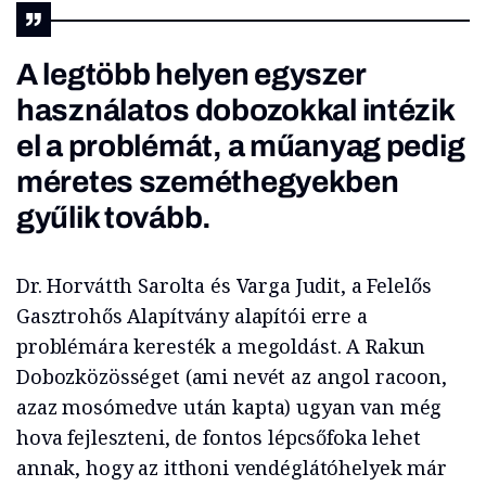
A legtöbb helyen egyszer
használatos dobozokkal intézik
el a problémát, a műanyag pedig
méretes szeméthegyekben
gyűlik tovább.
Dr. Horvátth Sarolta és Varga Judit, a Felelős
Gasztrohős Alapítvány alapítói erre a
problémára keresték a megoldást. A Rakun
Dobozközösséget (ami nevét az angol racoon,
azaz mosómedve után kapta) ugyan van még
hova fejleszteni, de fontos lépcsőfoka lehet
annak, hogy az itthoni vendéglátóhelyek már