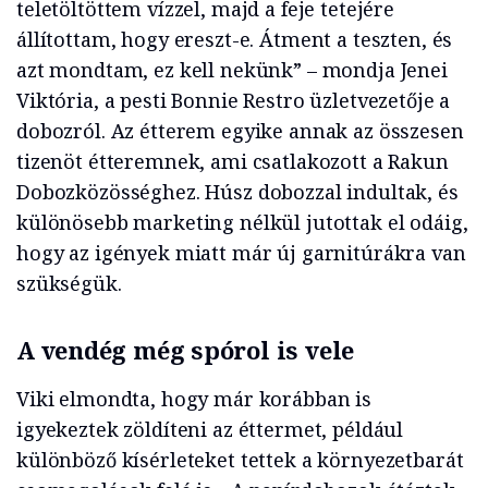
teletöltöttem vízzel, majd a feje tetejére
állítottam, hogy ereszt-e. Átment a teszten, és
azt mondtam, ez kell nekünk” – mondja Jenei
Viktória, a pesti Bonnie Restro üzletvezetője a
dobozról. Az étterem egyike annak az összesen
tizenöt étteremnek, ami csatlakozott a Rakun
Dobozközösséghez. Húsz dobozzal indultak, és
különösebb marketing nélkül jutottak el odáig,
hogy az igények miatt már új garnitúrákra van
szükségük.
A vendég még spórol is vele
Viki elmondta, hogy már korábban is
igyekeztek zöldíteni az éttermet, például
különböző kísérleteket tettek a környezetbarát