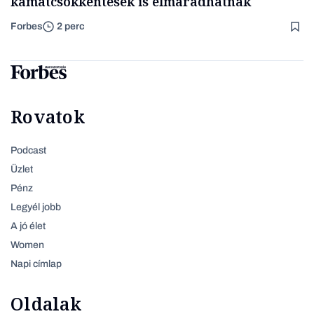
kamatcsökkentések is elmaradhatnak
Forbes
2 perc
Rovatok
Podcast
Üzlet
Pénz
Legyél jobb
A jó élet
Women
Napi címlap
Oldalak