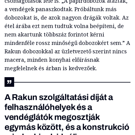
csomagolások felé is. „A papírdobozok átáztak,
a vendégek panaszkodtak. Próbáltunk más
dobozokat is, de azok nagyon drágák voltak. Az
étel árába ezt nem tudtuk volna beépíteni, de
nem akartunk többszáz forintot kérni
mindenféle rossz minőségű dobozokért sem.” A
Rakun dobozokkal az üzletvezető szerint nincs
macera, minden konyhai előírásnak
megfelelnek és árban is kedvezőek.
A Rakun szolgáltatási díját a
felhasználóhelyek és a
vendéglátók megosztják
egymás között, és a konstrukció