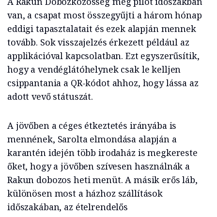
A Rakun Dobozközösség még pilot időszakban
van, a csapat most összegyűjti a három hónap
eddigi tapasztalatait és ezek alapján mennek
tovább. Sok visszajelzés érkezett például az
applikációval kapcsolatban. Ezt egyszerűsítik,
hogy a vendéglátóhelynek csak le kelljen
csippantania a QR-kódot ahhoz, hogy lássa az
adott vevő státuszát.
A jövőben a céges étkeztetés irányába is
mennének, Sarolta elmondása alapján a
karantén idején több irodaház is megkereste
őket, hogy a jövőben szívesen használnák a
Rakun dobozos heti menüt. A másik erős láb,
különösen most a házhoz szállítások
időszakában, az ételrendelős