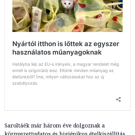
Saroltáék már három éve dolgoznak a
környezettudatos és higiénikus ételkiszállítás