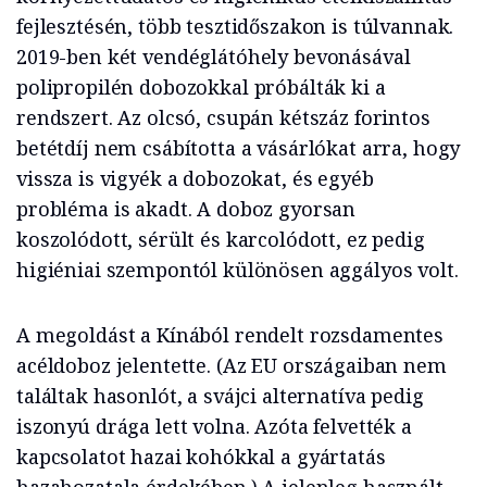
fejlesztésén, több tesztidőszakon is túlvannak.
2019-ben két vendéglátóhely bevonásával
polipropilén dobozokkal próbálták ki a
rendszert. Az olcsó, csupán kétszáz forintos
betétdíj nem csábította a vásárlókat arra, hogy
vissza is vigyék a dobozokat, és egyéb
probléma is akadt. A doboz gyorsan
koszolódott, sérült és karcolódott, ez pedig
higiéniai szempontól különösen aggályos volt.
A megoldást a Kínából rendelt rozsdamentes
acéldoboz jelentette. (Az EU országaiban nem
találtak hasonlót, a svájci alternatíva pedig
iszonyú drága lett volna. Azóta felvették a
kapcsolatot hazai kohókkal a gyártatás