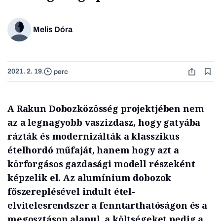
Melis Dóra
2021. 2. 19.
perc
A Rakun Dobozközösség projektjében nem
az a legnagyobb vaszizdasz, hogy gatyába
rázták és modernizálták a klasszikus
ételhordó műfaját, hanem hogy azt a
körforgásos gazdasági modell részeként
képzelik el. Az alumínium dobozok
főszereplésével indult étel-
elvitelesrendszer a fenntarthatóságon és a
megosztáson alapul, a költségeket pedig a