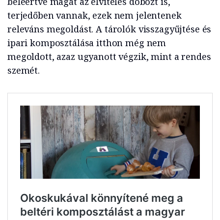
beleértve magát az elviteles dobozt is,
terjedőben vannak, ezek nem jelentenek
releváns megoldást. A tárolók visszagyűjtése és
ipari komposztálása itthon még nem
megoldott, azaz ugyanott végzik, mint a rendes
szemét.