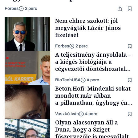
Forbes
2 perc
Nem ehhez szokott: jól
megvágták Lázár János
fizetését
Forbes
2 perc
A teljesítmény árnyoldala –
a kiégés biológiája a
cégvezetői döntéshozatal
mögött
BioTechUSA
4 perc
Politika
Beton.Hofi: Mindenki sokat
mondott már abban
a pillanatban, úgyhogy én
a legsarkosabb
Vaszkó Iván
4 perc
gondolataimat akartam
Content Lab HUB
Olyan alacsonyan áll a
kimondani
Duna, hogy a Sziget
főszervezője is megszólalt