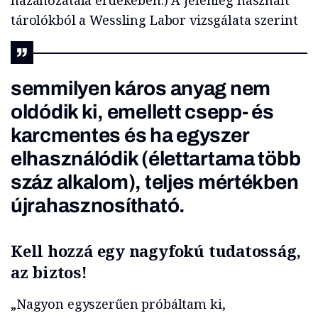
hazahozatala érdekében.) A jelenleg használt
tárolókból a Wessling Labor vizsgálata szerint
semmilyen káros anyag nem
oldódik ki, emellett csepp- és
karcmentes és ha egyszer
elhasználódik (élettartama több
száz alkalom), teljes mértékben
újrahasznosítható.
Kell hozzá egy nagyfokú tudatosság,
az biztos!
„Nagyon egyszerűen próbáltam ki,