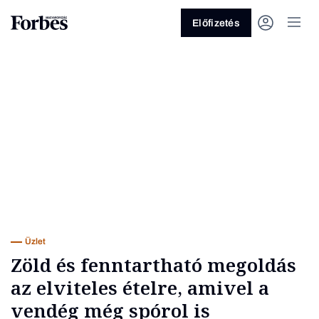
Előfizetés
Vagy fedezze fel a következő
témákat
Üzlet
Pénz
Zöld
Legyél jobb!
Üzlet
Zöld és fenntartható megoldás
az elviteles ételre, amivel a
vendég még spórol is