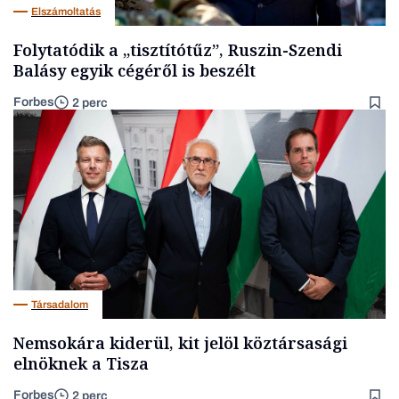
Elszámoltatás
Folytatódik a „tisztítótűz”, Ruszin-Szendi
Balásy egyik cégéről is beszélt
Forbes
2 perc
Társadalom
Nemsokára kiderül, kit jelöl köztársasági
elnöknek a Tisza
Forbes
2 perc