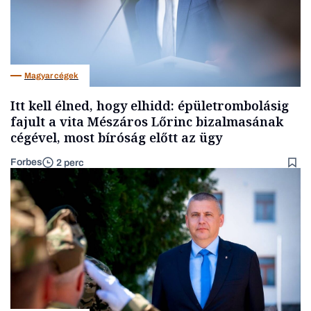
Magyar cégek
Itt kell élned, hogy elhidd: épületrombolásig
fajult a vita Mészáros Lőrinc bizalmasának
cégével, most bíróság előtt az ügy
Forbes
2 perc