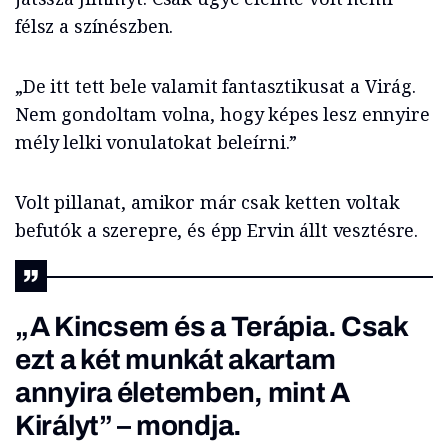
félsz a színészben.
„De itt tett bele valamit fantasztikusat a Virág.
Nem gondoltam volna, hogy képes lesz ennyire
mély lelki vonulatokat beleírni.”
Volt pillanat, amikor már csak ketten voltak
befutók a szerepre, és épp Ervin állt vesztésre.
„A
Kincsem
és a
Terápia
. Csak
ezt a két munkát akartam
annyira életemben, mint
A
Királyt”
– mondja.