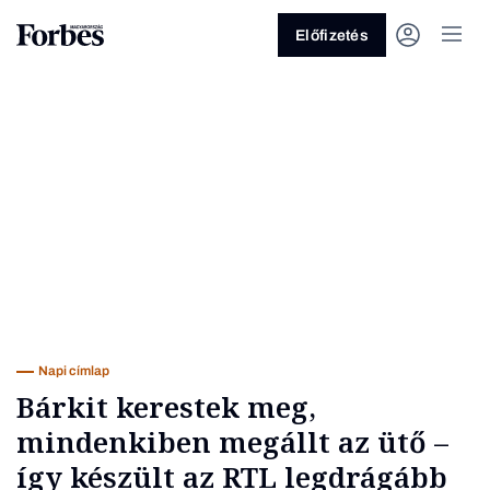
Előfizetés
Vagy fedezze fel a következő
témákat
Üzlet
Pénz
Zöld
Legyél jobb!
Napi címlap
Bárkit kerestek meg,
mindenkiben megállt az ütő –
így készült az RTL legdrágább