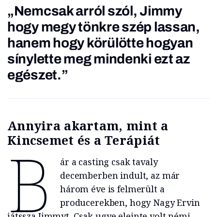
„Nemcsak arról szól, Jimmy
hogy megy tönkre szép lassan,
hanem hogy körülötte hogyan
sínylette meg mindenki ezt az
egészet.”
Annyira akartam, mint a
Kincsemet és a Terápiát
B
ár a casting csak tavaly
decemberben indult, az már
három éve is felmerült a
producerekben, hogy Nagy Ervin
játssza Jimmyt. Csak ugye eleinte volt némi