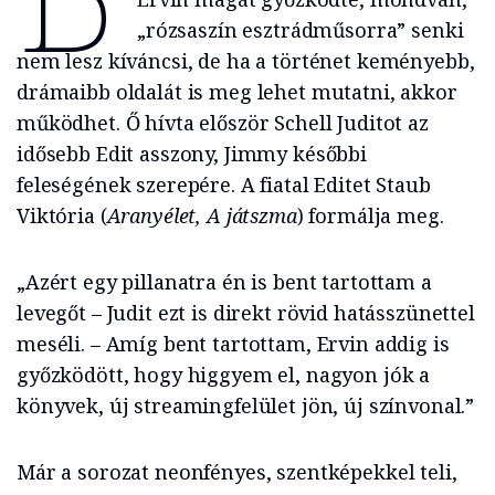
„rózsaszín esztrádműsorra” senki
nem lesz kíváncsi, de ha a történet keményebb,
drámaibb oldalát is meg lehet mutatni, akkor
működhet. Ő hívta először Schell Juditot az
idősebb Edit asszony, Jimmy későbbi
feleségének szerepére. A fiatal Editet Staub
Viktória (
Aranyélet, A játszma
) formálja meg.
„Azért egy pillanatra én is bent tartottam a
levegőt – Judit ezt is direkt rövid hatásszünettel
meséli. – Amíg bent tartottam, Ervin addig is
győzködött, hogy higgyem el, nagyon jók a
könyvek, új streamingfelület jön, új színvonal.”
Már a sorozat neonfényes, szentképekkel teli,