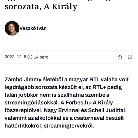
sorozata, A Király
Vaszkó Iván
2022. 12. 5.
14 perc
Zámbó Jimmy életéből a magyar RTL valaha volt
legdrágább sorozata készült el, az RTL+ pedig
talán jobbkor nem is szállhatna szembe a
streamingóriásokkal. A Forbes.hu
A Király
főszereplőivel, Nagy Ervinnel és Schell Judittal,
valamint az alkotókkal és a csatornával beszélt
háttértitkokról, streamingtervekről.