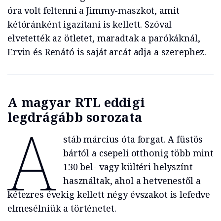
óra volt feltenni a Jimmy-maszkot, amit
kétóránként igazítani is kellett. Szóval
elvetették az ötletet, maradtak a parókáknál,
Ervin és Renátó is saját arcát adja a szerephez.
A magyar RTL eddigi
legdrágább sorozata
A
stáb március óta forgat. A füstös
bártól a csepeli otthonig több mint
130 bel- vagy kültéri helyszínt
használtak, ahol a hetvenestől a
kétezres évekig kellett négy évszakot is lefedve
elmesélniük a történetet.