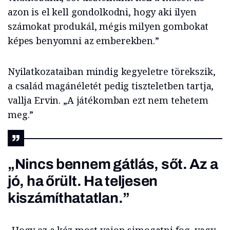
azon is el kell gondolkodni, hogy aki ilyen
számokat produkál, mégis milyen gombokat
képes benyomni az emberekben.”
Nyilatkozataiban mindig kegyeletre törekszik,
a család magánéletét pedig tiszteletben tartja,
vallja Ervin. „A játékomban ezt nem tehetem
meg.”
„Nincs bennem gátlás, sőt. Az a
jó, ha őrült. Ha teljesen
kiszámíthatatlan.”