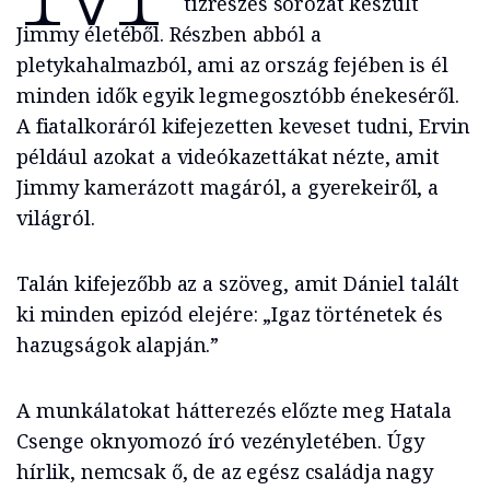
tízrészes sorozat készült
Jimmy életéből. Részben abból a
pletykahalmazból, ami az ország fejében is él
minden idők egyik legmegosztóbb énekeséről.
A fiatalkoráról kifejezetten keveset tudni, Ervin
például azokat a videókazettákat nézte, amit
Jimmy kamerázott magáról, a gyerekeiről, a
világról.
Talán kifejezőbb az a szöveg, amit Dániel talált
ki minden epizód elejére: „Igaz történetek és
hazugságok alapján.”
A munkálatokat hátterezés előzte meg Hatala
Csenge oknyomozó író vezényletében. Úgy
hírlik, nemcsak ő, de az egész családja nagy