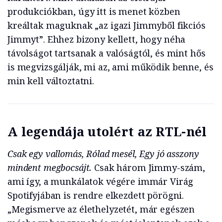
produkciókban, úgy itt is menet közben
kreáltak maguknak „az igazi Jimmyből fikciós
Jimmyt”. Ehhez bizony kellett, hogy néha
távolságot tartsanak a valóságtól, és mint hős
is megvizsgálják, mi az, ami működik benne, és
min kell változtatni.
A legendája utolért az RTL-nél
Csak egy vallomás, Rólad mesél, Egy jó asszony
mindent megbocsájt.
Csak három Jimmy-szám,
ami így, a munkálatok végére immár Virág
Spotifyjában is rendre elkezdett pörögni.
„Megismerve az élethelyzetét, már egészen