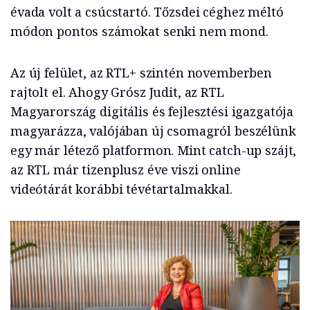
évada volt a csúcstartó. Tőzsdei céghez méltó
módon pontos számokat senki nem mond.
Az új felület, az RTL+ szintén novemberben
rajtolt el. Ahogy Grósz Judit, az RTL
Magyarország digitális és fejlesztési igazgatója
magyarázza, valójában új csomagról beszélünk
egy már létező platformon. Mint catch-up szájt,
az RTL már tizenplusz éve viszi online
videótárát korábbi tévétartalmakkal.