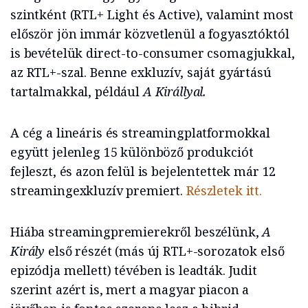
szintként (RTL+ Light és Active), valamint most
először jön immár közvetlenül a fogyasztóktól
is bevételük direct-to-consumer csomagjukkal,
az RTL+-szal. Benne exkluzív, saját gyártású
tartalmakkal, például
A Királlyal.
A cég a lineáris és streamingplatformokkal
együtt jelenleg 15 különböző produkciót
fejleszt, és azon felül is bejelentettek már 12
streamingexkluzív premiert.
Részletek itt.
Hiába streamingpremierekről beszélünk,
A
Király
első részét (más új RTL+-sorozatok első
epizódja mellett) tévében is leadták. Judit
szerint azért is, mert a magyar piacon a