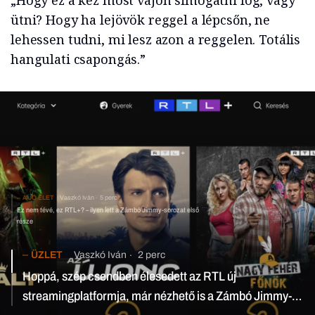
„Hogy ez a kéz most vajon simogatni fog, vagy
ütni? Hogy ha lejövök reggel a lépcsőn, ne
lehessen tudni, mi lesz azon a reggelen. Totális
hangulati csapongás.”
A JÓ ÉLET
Vaszkó Iván
5 perc
Ez nem tévé, ez RTL+? – ilyen lett a Zámbó Jimmy-sorozat első
része
ÜZLET
Vaszkó Iván
2 perc
Hoppá, szép csendben élesedett az RTL új
streamingplatformja, már nézhető is a Zámbó Jimmy-