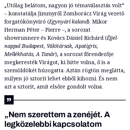
„Utólag belátom, nagyon jó témaválasztás volt”
– konstatálja Jimmyről Zomborácz Virág vezető
forgatókönyvíró (
Egynyári kaland
). Mikor
Herman Péter – Pierre –, a sorozat
showrunnere és Kovács Dániel Richárd (
Éjjel-
nappal Budapest, Válótársak, Apatigris,
Mellékhatás, A Tanár
), a sorozat főrendezője
megkeresték Virágot, ki hitte volna, ő is a
szemöldökét húzogatta. Aztán rögtön meglátta,
milyen jó sztorit lehet ebből kihozni. És nem
azt a sztorit, amit elsőre gondolt volna.
„Nem szerettem a zenéjét. A
legközelebbi kapcsolatom