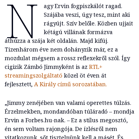
N
agy Ervin fogpiszkálót ragad.
Szájába veszi, úgy tesz, mint aki
rágyújt. Szív belőle. Közben ujjait
kétágú villának formázva
áthúzza a szája két oldalán. Majd kifúj.
Tizenhárom éve nem dohányzik már, ez a
mozdulat mégsem a rossz reflexekről szól. Így
cigizik Zámbó Jimmyként is az
RTL+
streamingszolgáltató
közel öt éven át
fejlesztett,
A Király című sorozatában.
„Jimmy zenéjében van valami operettes túlzás.
Érzelmekben, mondandóban túláradó – mondja
Ervin a Forbes.hu-nak. – Ez a stílus megosztó,
én sem voltam rajongója. De ízlésről nem
vitatkozunk, sőt tisztelnünk kell a másét. És