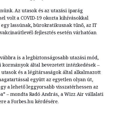
nünk. Az utasok és az utazási iparág
l volt a COVID-19 okozta kihívásokkal
egy lassúnak, bürokratikusnak tűnő, az IT
vakcinaútlevél-fejlesztés esetén várhatóan
ovábbra is a legbiztonságosabb utazási mód,
i kormányok által bevezetett intézkedések –
z utasok és a légitársaságok által alkalmazott
magatartással együtt az egyetlen olyan út,
ogy a lehető leggyorsabb visszatérhessen az
a” – mondta Radó András, a Wizz Air vállalati
e a Forbes.hu kérdésére.