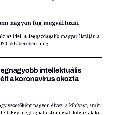
 nem nagyon fog megváltozni
 aki az idei 50 leggazdagabb magyar listáján a
 2020 októberében még
legnagyobb intellektuális
élt a koronavírus okozta
gy vezetőként nagyon élvezi a kihívást, amit
mtett. Egy megfogható stratégiát dolgoztak ki,