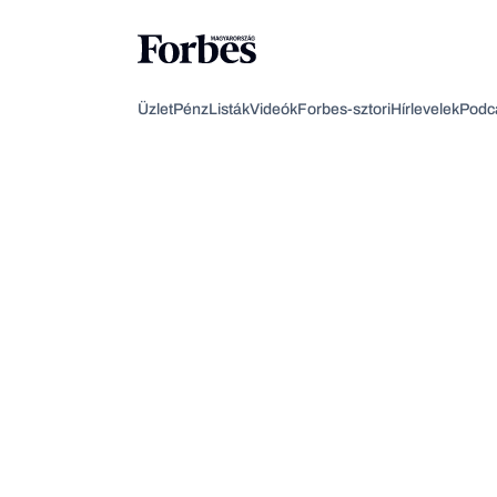
Üzlet
Pénz
Listák
Videók
Forbes-sztori
Hírlevelek
Podc