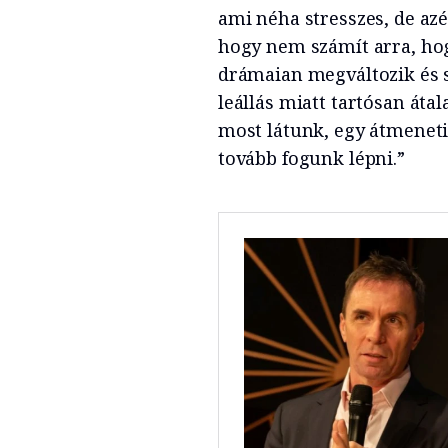
ami néha stresszes, de az
hogy nem számít arra, hog
drámaian megváltozik és s
leállás miatt tartósan áta
most látunk, egy átmeneti 
tovább fogunk lépni.”