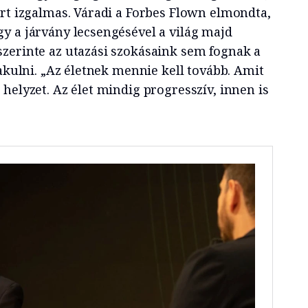
ért izgalmas. Váradi a Forbes Flown elmondta,
y a járvány lecsengésével a világ majd
zerinte az utazási szokásaink sem fognak a
lakulni. „Az életnek mennie kell tovább. Amit
helyzet. Az élet mindig progresszív, innen is