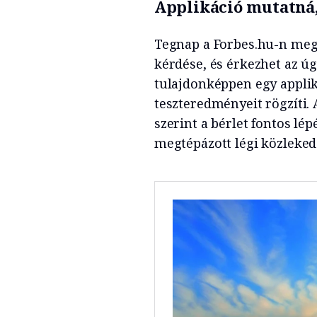
Applikáció mutatná
Tegnap a Forbes.hu-n megí
kérdése, és érkezhet az úg
tulajdonképpen egy applik
teszteredményeit rögzíti. 
szerint a bérlet fontos lé
megtépázott légi közleked