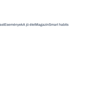
ast
Események
A jó élet
Magazin
Smart habits
Vagy fedezze fel a következő témákat
Üzlet
Pénz
Zöld
Legyél jobb!