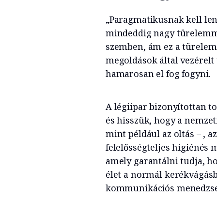
„Paragmatikusnak kell len
mindeddig nagy türelemme
szemben, ám ez a türelem 
megoldások által vezérelt 
hamarosan el fog fogyni.
A légiipar bizonyítottan t
és hisszük, hogy a nemzet
mint például az oltás – , a
felelősségteljes higiénés 
amely garantálni tudja, h
élet a normál kerékvágásb
kommunikációs menedzser