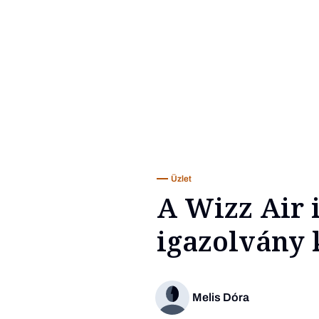
Üzlet
A Wizz Air 
igazolvány 
Melis Dóra