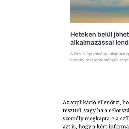
Az applikáció ellenőrzi, h
teszttel, vagy ha a célorsz
személy megkapta-e a szü
azt is, hogy a kért informá