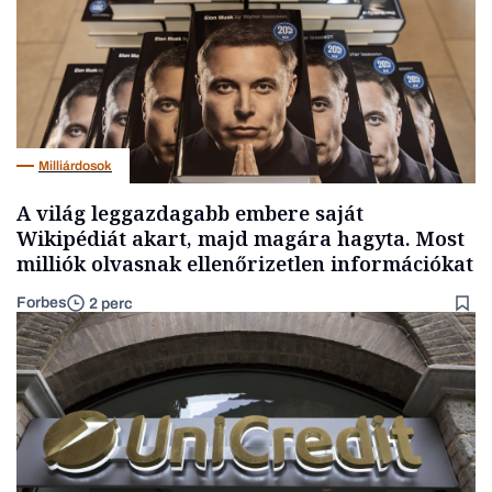
Milliárdosok
A világ leggazdagabb embere saját
Wikipédiát akart, majd magára hagyta. Most
milliók olvasnak ellenőrizetlen információkat
Forbes
2 perc