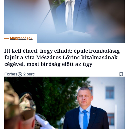
Magyar cégek
Itt kell élned, hogy elhidd: épületrombolásig
fajult a vita Mészáros Lőrinc bizalmasának
cégével, most bíróság előtt az ügy
Forbes
2 perc