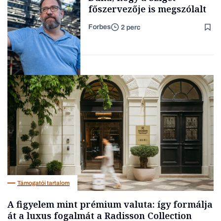
főszervezője is megszólalt
Forbes
2 perc
Forbes-sztori
Társadalom
Támogatói tartalom
A figyelem mint prémium valuta: így formálja
át a luxus fogalmát a Radisson Collection