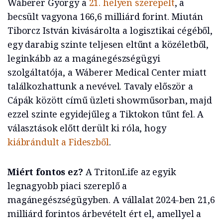
Wáberer György a
21. helyen szerepelt
, a
becsült vagyona 166,6 milliárd forint. Miután
Tiborcz István kivásárolta a logisztikai cégéből,
egy darabig szinte teljesen eltűnt a közéletből,
leginkább az a magánegészségügyi
szolgáltatója, a Wáberer Medical Center miatt
találkozhattunk a nevével. Tavaly először a
Cápák között című üzleti showműsorban, majd
ezzel szinte egyidejűleg a Tiktokon tűnt fel. A
választások előtt derült ki róla, hogy
kiábrándult a Fideszből
.
Miért fontos ez?
A TritonLife az egyik
legnagyobb piaci szereplő a
magánegészségügyben. A vállalat 2024-ben 21,6
milliárd forintos árbevételt ért el, amellyel a