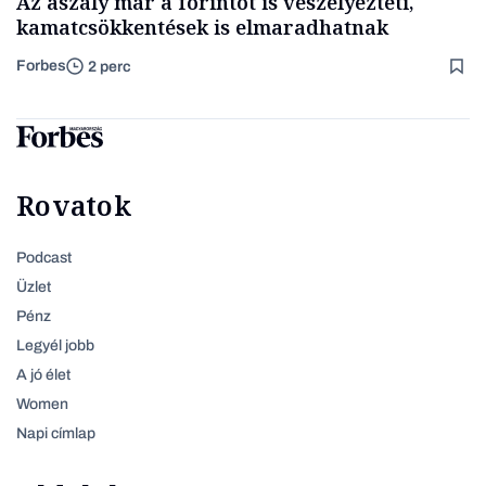
Az aszály már a forintot is veszélyezteti,
kamatcsökkentések is elmaradhatnak
Forbes
2 perc
Rovatok
Podcast
Üzlet
Pénz
Legyél jobb
A jó élet
Women
Napi címlap