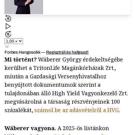
Forbes Hangoscikk
—
Regisztrálj és hallgasd!
Mi történt?
Wáberer György érdekeltségébe
kerülhet a TritonLife Magánkórházak Zrt.,
miután a Gazdasági Versenyhivatalhoz
benyújtott dokumentumok szerint a
tulajdonában álló High Yield Vagyonkezelő Zrt.
megvásárolná a társaság részvényeinek 100
százalékát,
számol be az adásvételről a HVG
.
Wáberer vagyona.
A 2025-ös listánkon