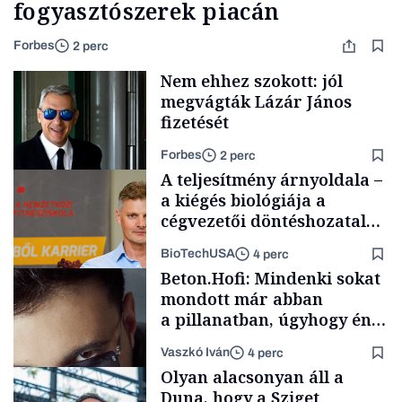
fogyasztószerek piacán
Forbes
2 perc
Nem ehhez szokott: jól
megvágták Lázár János
fizetését
Forbes
2 perc
A teljesítmény árnyoldala –
a kiégés biológiája a
cégvezetői döntéshozatal
mögött
BioTechUSA
4 perc
Politika
Beton.Hofi: Mindenki sokat
mondott már abban
a pillanatban, úgyhogy én
a legsarkosabb
Vaszkó Iván
4 perc
gondolataimat akartam
Content Lab HUB
Olyan alacsonyan áll a
kimondani
Duna, hogy a Sziget