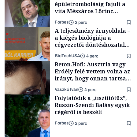
épületrombolásig fajult a
vita Mészáros Lőrinc
bizalmasának cégével, most
Forbes
2 perc
bíróság előtt az ügy
A teljesítmény árnyoldala –
a kiégés biológiája a
cégvezetői döntéshozatal
mögött
BioTechUSA
4 perc
Magyar cégek
Beton.Hofi: Ausztria vagy
Erdély felé vettem volna az
irányt, hogy onnan tartsam
lélegeztetőgépen a magyar
Vaszkó Iván
4 perc
zenét
Content Lab HUB
Folytatódik a „tisztítótűz”,
Ruszin-Szendi Balásy egyik
cégéről is beszélt
Forbes
2 perc
Forbes-sztori