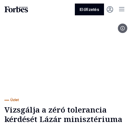
Előfizetés
MTV
Vagy fedezze fel a következő
témákat
Üzlet
Pénz
Zöld
Legyél jobb!
Üzlet
Vizsgálja a zéró tolerancia
kérdését Lázár minisztériuma