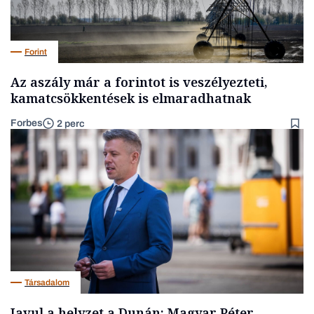
Forint
Az aszály már a forintot is veszélyezteti,
kamatcsökkentések is elmaradhatnak
Forbes
2 perc
Társadalom
Javul a helyzet a Dunán: Magyar Péter