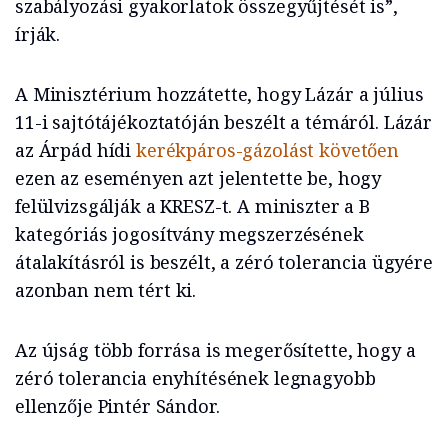
szabályozási gyakorlatok összegyűjtését is”,
írják.
A Minisztérium hozzátette, hogy Lázár a július
11-i sajtótájékoztatóján beszélt a témáról. Lázár
az Árpád hídi
kerékpáros-gázolást követően
ezen az eseményen azt jelentette be, hogy
felülvizsgálják a KRESZ-t. A miniszter a B
kategóriás jogosítvány megszerzésének
átalakításról is beszélt, a zéró tolerancia ügyére
azonban nem tért ki.
Az újság több forrása is megerősítette, hogy a
zéró tolerancia enyhítésének legnagyobb
ellenzője Pintér Sándor.