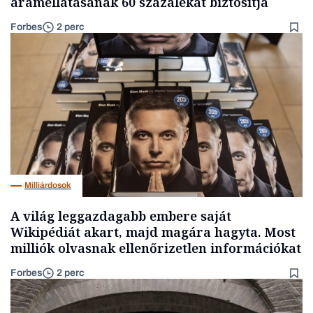
áramellátásának 60 százalékát biztosítja
Forbes
2 perc
Milliárdosok
A világ leggazdagabb embere saját
Wikipédiát akart, majd magára hagyta. Most
milliók olvasnak ellenőrizetlen információkat
Forbes
2 perc