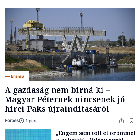
Energia
A gazdaság nem bírná ki –
Magyar Péternek nincsenek jó
hírei Paks újraindításáról
Forbes
1 perc
„Engem sem tölt el örömmel