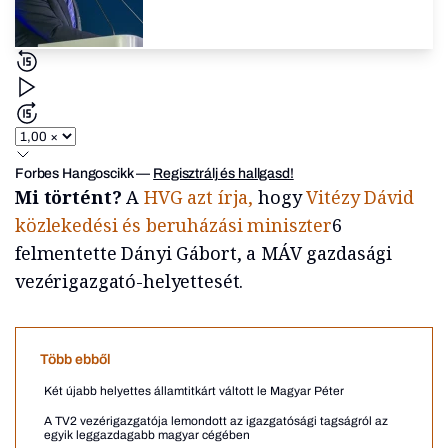
Forbes Hangoscikk
—
Regisztrálj és hallgasd!
Mi történt?
A
HVG azt írja,
hogy
Vitézy Dávid
közlekedési és beruházási miniszter
6
felmentette Dányi Gábort, a MÁV gazdasági
vezérigazgató-helyettesét.
Több ebből
Két újabb helyettes államtitkárt váltott le Magyar Péter
A TV2 vezérigazgatója lemondott az igazgatósági tagságról az
egyik leggazdagabb magyar cégében