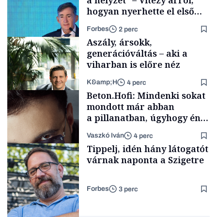
a helyzet” – Vitézy arról,
hogyan nyerhette el első
tenderét Mészárosék cége a
Forbes
2 perc
Tisza-kormány alatt
Aszály, ársokk,
generációváltás – aki a
viharban is előre néz
K&amp;H
4 perc
Elszámoltatás
Beton.Hofi: Mindenki sokat
mondott már abban
a pillanatban, úgyhogy én
a legsarkosabb
Vaszkó Iván
4 perc
gondolataimat akartam
TÁMOGATÓI
Tippelj, idén hány látogatót
TARTALOM
kimondani
várnak naponta a Szigetre
Forbes
3 perc
Forbes-sztori