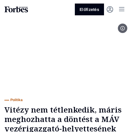
Előfizetés
Fotó
Vagy fedezze fel a következő
témákat
Üzlet
Pénz
Zöld
Legyél jobb!
Politika
Vitézy nem tétlenkedik, máris
meghozhatta a döntést a MÁV
vezérigazgató-helyettesének