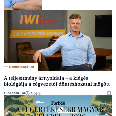
Kultúra
Content Lab HUB
A teljesítmény árnyoldala – a kiégés
biológiája a cégvezetői döntéshozatal mögött
BioTechUSA
4 perc