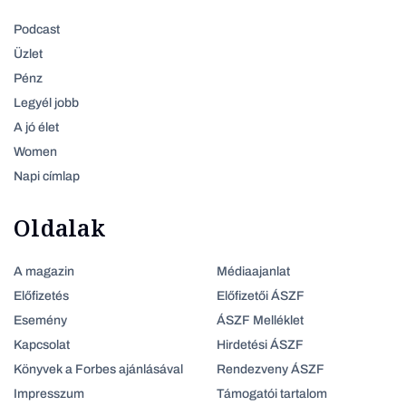
Podcast
Üzlet
Pénz
Legyél jobb
A jó élet
Women
Napi címlap
Oldalak
A magazin
Médiaajanlat
Előfizetés
Előfizetői ÁSZF
Esemény
ÁSZF Melléklet
Kapcsolat
Hirdetési ÁSZF
Könyvek a Forbes ajánlásával
Rendezveny ÁSZF
Impresszum
Támogatói tartalom