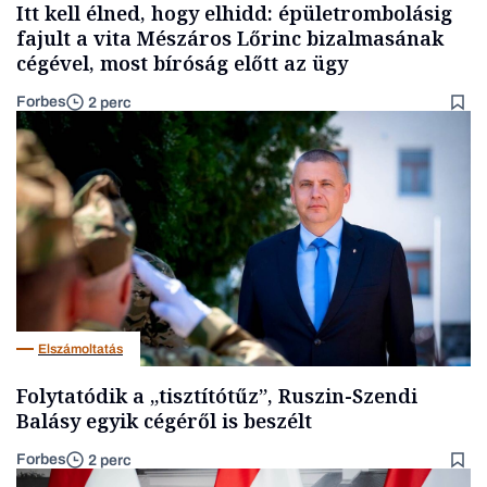
Itt kell élned, hogy elhidd: épületrombolásig
fajult a vita Mészáros Lőrinc bizalmasának
cégével, most bíróság előtt az ügy
Forbes
2 perc
Elszámoltatás
Folytatódik a „tisztítótűz”, Ruszin-Szendi
Balásy egyik cégéről is beszélt
Forbes
2 perc