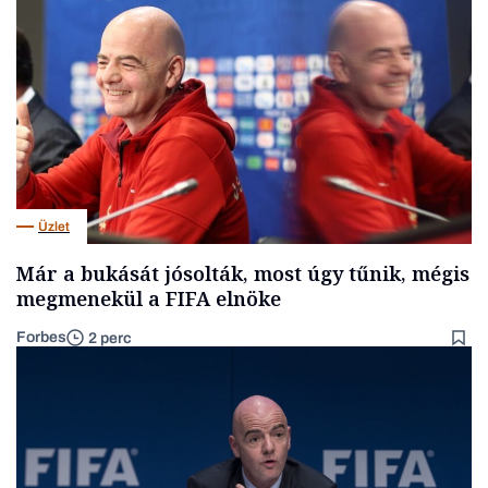
Üzlet
Már a bukását jósolták, most úgy tűnik, mégis
megmenekül a FIFA elnöke
Forbes
2 perc