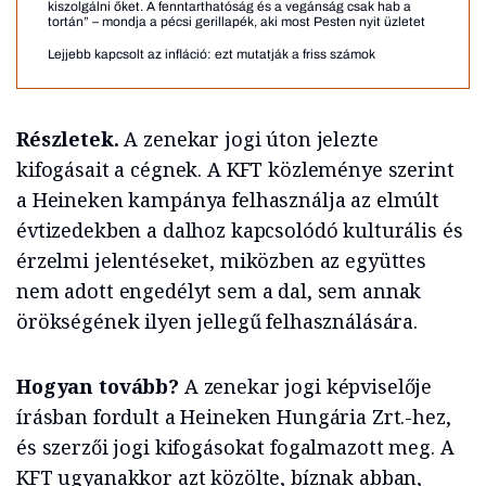
kiszolgálni őket. A fenntarthatóság és a vegánság csak hab a
tortán” – mondja a pécsi gerillapék, aki most Pesten nyit üzletet
Lejjebb kapcsolt az infláció: ezt mutatják a friss számok
Részletek.
A zenekar jogi úton jelezte
kifogásait a cégnek. A KFT közleménye szerint
a Heineken kampánya felhasználja az elmúlt
évtizedekben a dalhoz kapcsolódó kulturális és
érzelmi jelentéseket, miközben az együttes
nem adott engedélyt sem a dal, sem annak
örökségének ilyen jellegű felhasználására.
Hogyan tovább?
A zenekar jogi képviselője
írásban fordult a Heineken Hungária Zrt.-hez,
és szerzői jogi kifogásokat fogalmazott meg. A
KFT ugyanakkor azt közölte, bíznak abban,