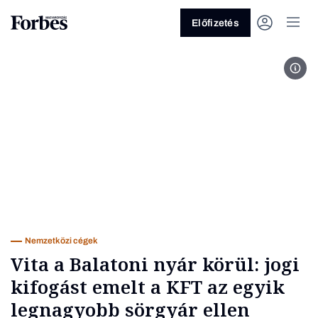
Előfizetés
Fot
Vagy fedezze fel a következő
témákat
Üzlet
Pénz
Zöld
Legyél jobb!
Nemzetközi cégek
Vita a Balatoni nyár körül: jogi
kifogást emelt a KFT az egyik
legnagyobb sörgyár ellen