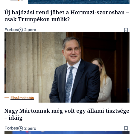
Új hajózási rend jöhet a Hormuzi-szorosban –
csak Trumpékon múlik?
Forbes
2 perc
Elszámoltatás
Nagy Mártonnak még volt egy állami tisztsége
– idáig
Forbes
2 perc