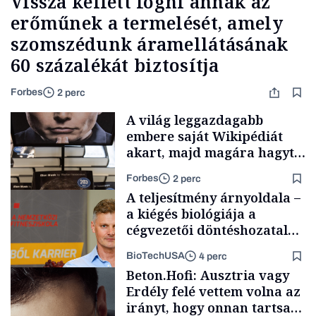
Vissza kellett fogni annak az
erőműnek a termelését, amely
szomszédunk áramellátásának
60 százalékát biztosítja
Forbes
2 perc
A világ leggazdagabb
embere saját Wikipédiát
akart, majd magára hagyta.
Most milliók olvasnak
Forbes
2 perc
ellenőrizetlen
A teljesítmény árnyoldala –
információkat
a kiégés biológiája a
cégvezetői döntéshozatal
mögött
BioTechUSA
4 perc
Milliárdosok
Beton.Hofi: Ausztria vagy
Erdély felé vettem volna az
irányt, hogy onnan tartsam