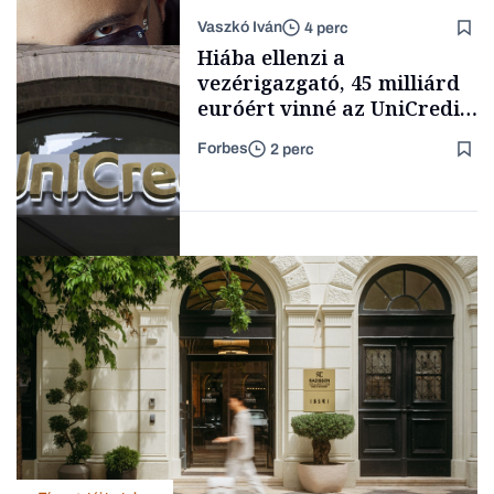
lélegeztetőgépen a magyar
Vaszkó Iván
4 perc
zenét
Content Lab HUB
Hiába ellenzi a
vezérigazgató, 45 milliárd
euróért vinné az UniCredit
az egyik legnagyobb német
Forbes
2 perc
bankot
Forbes-sztori
Bank