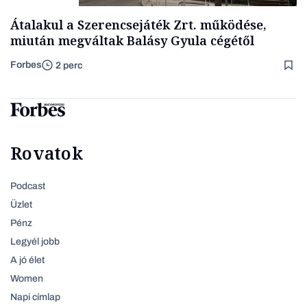
Átalakul a Szerencsejáték Zrt. működése,
miután megváltak Balásy Gyula cégétől
Forbes
2 perc
Rovatok
Podcast
Üzlet
Pénz
Legyél jobb
A jó élet
Women
Napi címlap