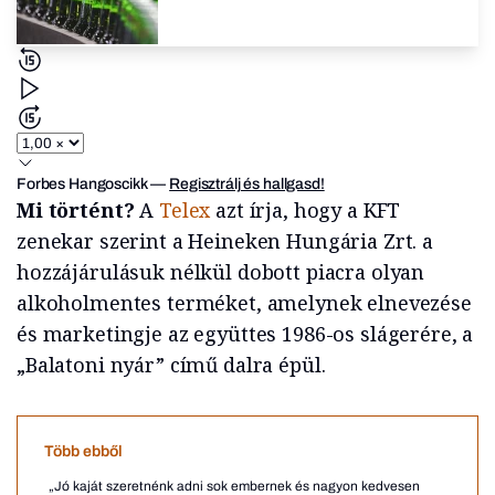
Forbes Hangoscikk
—
Regisztrálj és hallgasd!
Mi történt?
A
Telex
azt írja, hogy a KFT
zenekar szerint a Heineken Hungária Zrt. a
hozzájárulásuk nélkül dobott piacra olyan
alkoholmentes terméket, amelynek elnevezése
és marketingje az együttes 1986-os slágerére, a
„Balatoni nyár” című dalra épül.
Több ebből
„Jó kaját szeretnénk adni sok embernek és nagyon kedvesen