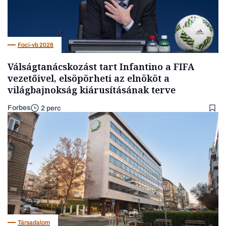
Foci-vb 2026
Válságtanácskozást tart Infantino a FIFA
vezetőivel, elsöpörheti az elnököt a
világbajnokság kiárusításának terve
Forbes
2 perc
Társadalom