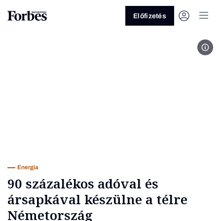
Előfizetés
Mat
Vagy fedezze fel a következő
témákat
Üzlet
Pénz
Zöld
Legyél jobb!
Energia
90 százalékos adóval és
ársapkával készülne a télre
Németország