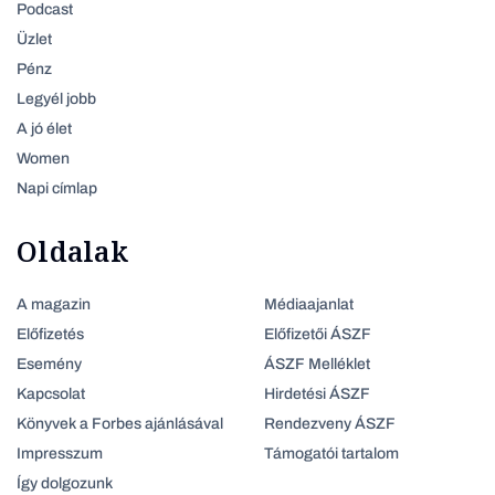
Podcast
Üzlet
Pénz
Legyél jobb
A jó élet
Women
Napi címlap
Oldalak
A magazin
Médiaajanlat
Előfizetés
Előfizetői ÁSZF
Esemény
ÁSZF Melléklet
Kapcsolat
Hirdetési ÁSZF
Könyvek a Forbes ajánlásával
Rendezveny ÁSZF
Impresszum
Támogatói tartalom
Így dolgozunk