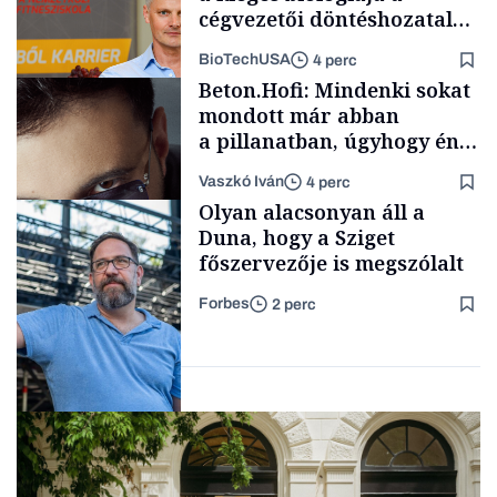
cégvezetői döntéshozatal
mögött
BioTechUSA
4 perc
Politika
Beton.Hofi: Mindenki sokat
mondott már abban
a pillanatban, úgyhogy én
a legsarkosabb
Vaszkó Iván
4 perc
gondolataimat akartam
Content Lab HUB
Olyan alacsonyan áll a
kimondani
Duna, hogy a Sziget
főszervezője is megszólalt
Forbes
2 perc
Forbes-sztori
Társadalom