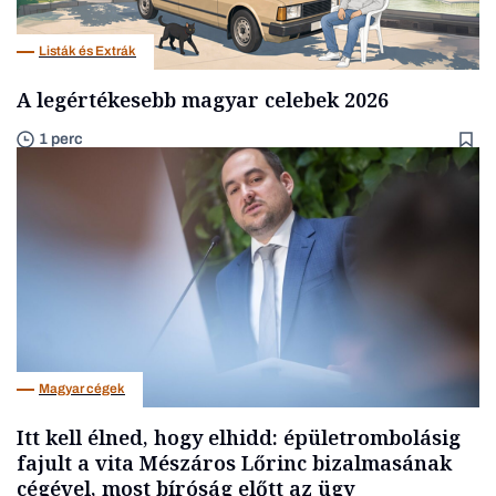
Listák és Extrák
A legértékesebb magyar celebek 2026
1 perc
Magyar cégek
Itt kell élned, hogy elhidd: épületrombolásig
fajult a vita Mészáros Lőrinc bizalmasának
cégével, most bíróság előtt az ügy