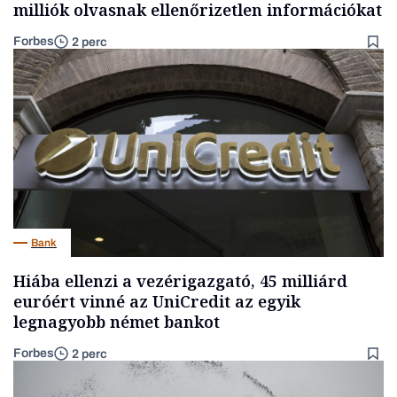
milliók olvasnak ellenőrizetlen információkat
Forbes
2 perc
Bank
Hiába ellenzi a vezérigazgató, 45 milliárd
euróért vinné az UniCredit az egyik
legnagyobb német bankot
Forbes
2 perc