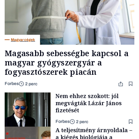
Magyar cégek
Magasabb sebességbe kapcsol a
magyar gyógyszergyár a
fogyasztószerek piacán
Forbes
2 perc
Nem ehhez szokott: jól
megvágták Lázár János
fizetését
Forbes
2 perc
A teljesítmény árnyoldala –
a kiégés biológiája a