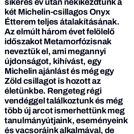
sikeres év után nekikezdtünk a
két Michelin-csillagos Onyx
Étterem teljes átalakításának.
Az elmúlt három évet felölelő
időszakot Metamorfózisnak
neveztük el, ami megannyi
újdonságot, kihívást, egy
Michelin ajánlást és még egy
Zöld csillagot is hozott az
életünkbe. Rengeteg régi
vendéggel találkoztunk és még
több új arcot ismerhettünk meg
tanulmányútjaink, eseményeink
és vacsoráink alkalmával, de