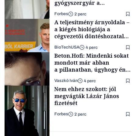
gyógyszergyár a
fogyasztószerek piacán
Forbes
2 perc
A teljesítmény árnyoldala –
a kiégés biológiája a
cégvezetői döntéshozatal
mögött
BioTechUSA
4 perc
Magyar cégek
Beton.Hofi: Mindenki sokat
mondott már abban
a pillanatban, úgyhogy én
a legsarkosabb
Vaszkó Iván
4 perc
gondolataimat akartam
Content Lab HUB
Nem ehhez szokott: jól
kimondani
megvágták Lázár János
fizetését
Forbes
2 perc
Forbes-sztori