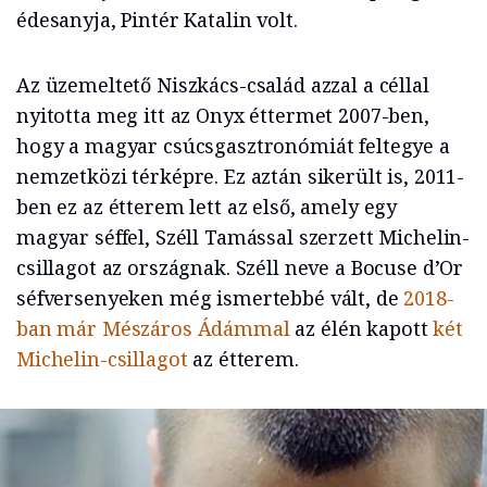
édesanyja, Pintér Katalin volt.
Az üzemeltető Niszkács-család azzal a céllal
nyitotta meg itt az Onyx éttermet 2007-ben,
hogy a magyar csúcsgasztronómiát feltegye a
nemzetközi térképre. Ez aztán sikerült is, 2011-
ben ez az étterem lett az első, amely egy
magyar séffel, Széll Tamással szerzett Michelin-
csillagot az országnak. Széll neve a Bocuse d’Or
séfversenyeken még ismertebbé vált, de
2018-
ban már Mészáros Ádámmal
az élén kapott
két
Michelin-csillagot
az étterem.