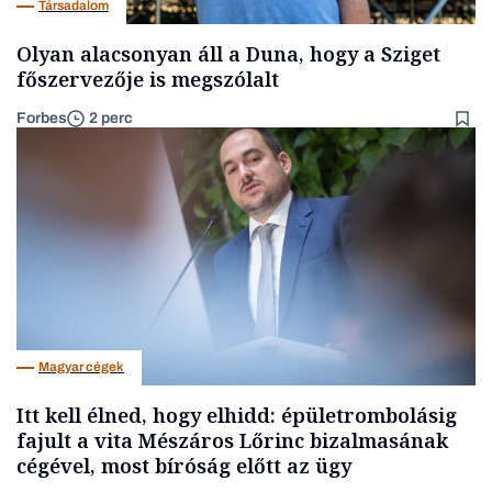
Társadalom
Olyan alacsonyan áll a Duna, hogy a Sziget
főszervezője is megszólalt
Forbes
2 perc
Magyar cégek
Itt kell élned, hogy elhidd: épületrombolásig
fajult a vita Mészáros Lőrinc bizalmasának
cégével, most bíróság előtt az ügy