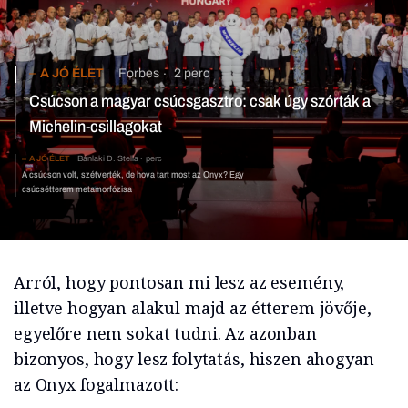
A JÓ ÉLET
Forbes
2 perc
Csúcson a magyar csúcsgasztro: csak úgy szórták a
Michelin-csillagokat
A JÓ ÉLET
Bánlaki D. Stella
perc
A csúcson volt, szétverték, de hova tart most az Onyx? Egy
csúcsétterem metamorfózisa
Arról, hogy pontosan mi lesz az esemény,
illetve hogyan alakul majd az étterem jövője,
egyelőre nem sokat tudni. Az azonban
bizonyos, hogy lesz folytatás, hiszen ahogyan
az Onyx fogalmazott: