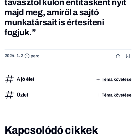
tavasztól külön entitásként nyit
majd meg, amiről a sajtó
munkatársait is értesíteni
fogjuk.”
2024. 1. 2.
perc
A jó élet
Téma követése
Üzlet
Téma követése
Kapcsolódó cikkek