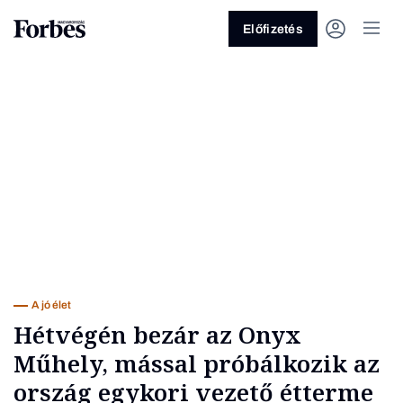
Előfizetés
Vagy fedezze fel a következő
témákat
Üzlet
Pénz
Zöld
Legyél jobb!
A jó élet
Hétvégén bezár az Onyx
Műhely, mással próbálkozik az
ország egykori vezető étterme