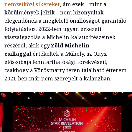
nemzetközi sikereket
, ám ezek – mint a
körülmények jelzik – nem bizonyultak
elegendőnek a megfelelő önállóságot garantáló
folytatáshoz. 2022-ben ugyan érkezett
visszaigazolás a Michelin-kalauz ítészeinek
részéről, akik egy
Zöld Michelin-
csillaggal
értékelték a Műhely, az Onyx
előszobája fenntarthatósági törekvéseit,
csakhogy a Vörösmarty téren található étterem
2021-ben már nem szerepelt a kalauzban.