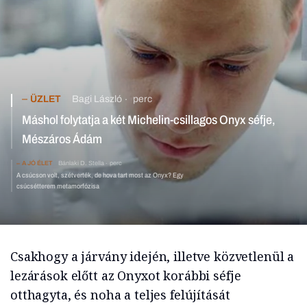
ÜZLET
Bagi László
perc
Máshol folytatja a két Michelin-csillagos Onyx séfje,
Mészáros Ádám
A JÓ ÉLET
Bánlaki D. Stella
perc
A csúcson volt, szétverték, de hova tart most az Onyx? Egy
csúcsétterem metamorfózisa
Csakhogy a járvány idején, illetve közvetlenül a
lezárások előtt az Onyxot korábbi séfje
otthagyta, és noha a teljes felújítását