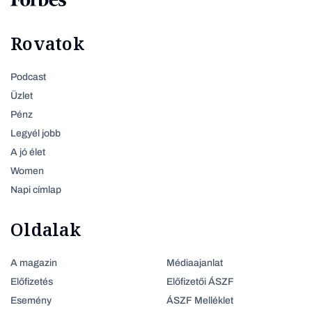
Rovatok
Podcast
Üzlet
Pénz
Legyél jobb
A jó élet
Women
Napi címlap
Oldalak
A magazin
Médiaajanlat
Előfizetés
Előfizetői ÁSZF
Esemény
ÁSZF Melléklet