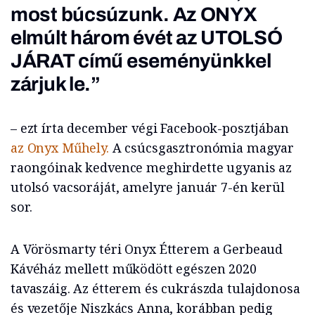
most búcsúzunk. Az ONYX
elmúlt három évét az UTOLSÓ
JÁRAT című eseményünkkel
zárjuk le.”
– ezt írta december végi Facebook-posztjában
az Onyx Műhely.
A csúcsgasztronómia magyar
raongóinak kedvence meghirdette ugyanis az
utolsó vacsoráját, amelyre január 7-én kerül
sor.
A Vörösmarty téri Onyx Étterem a Gerbeaud
Kávéház mellett működött egészen 2020
tavaszáig. Az étterem és cukrászda tulajdonosa
és vezetője Niszkács Anna, korábban pedig