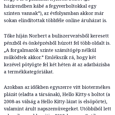
házirendben kábé a fegyverboltokkal egy
szinten vannak”), az évfolyamban akkor már
sokan elindítottak többféle online áruházat is.
Tőke híján Norbert a buliszervezésből keresett
pénzből és önképzésből húzott fel több oldalt is.
„A forgalmazók szinte számítógép nélkül
működtek akkor.” Emlékszik rá, hogy két
kezével pötyögte fel két héten át az adatbázisba
a termékkategóriákat.
Azokban az időkben egyszerre vitt biotermékes
plázát (eladta a társának), Hello Kitty-s boltot (a
2008-as válság a Hello Kitty-lázat is elsöpörte),
valamint árult napszemüvegeket. Utóbbiból lett