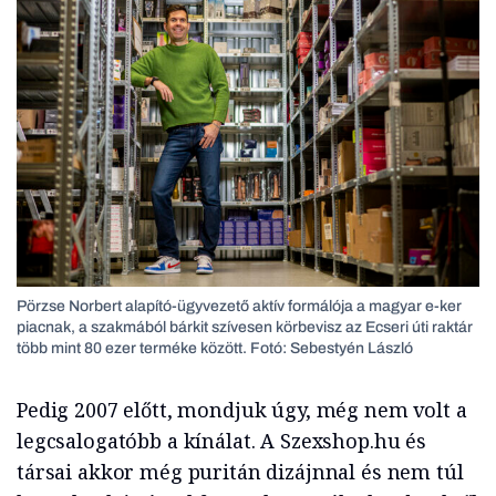
Pörzse Norbert alapító-ügyvezető aktív formálója a magyar e-ker
piacnak, a szakmából bárkit szívesen körbevisz az Ecseri úti raktár
több mint 80 ezer terméke között. Fotó: Sebestyén László
Pedig 2007 előtt, mondjuk úgy, még nem volt a
legcsalogatóbb a kínálat. A Szexshop.hu és
társai akkor még puritán dizájnnal és nem túl