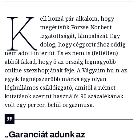
K
ell hozzá pár alkalom, hogy
megértsük Pörzse Norbert
izgatottságát, lámpalázát. Egy
dolog, hogy cégportréhoz eddig
nem adott interjút. És ez nem is (feltétlen)
abból fakad, hogy ő az ország legnagyobb
online szexshopjának feje. A Vágyaim.hu-n az
egyik legnépszerűbb márka egy olyan
léghullámos csiklóizgató, amitől a német
kutatások szerint használói 90 százalékának
volt egy percen belül orgazmusa.
„Garanciát adunk az