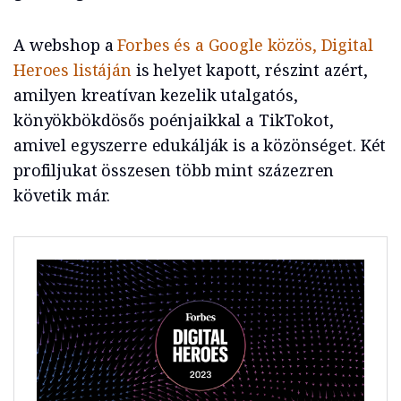
A webshop a
Forbes és a Google közös, Digital
Heroes listáján
is helyet kapott, részint azért,
amilyen kreatívan kezelik utalgatós,
könyökbökdösős poénjaikkal a TikTokot,
amivel egyszerre edukálják is a közönséget. Két
profiljukat összesen több mint százezren
követik már.