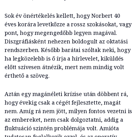
Sok év önértékelés kellett, hogy Norbert 40
éves korára levetkőzze a rossz szokásokat, vagy
pont, hogy megengedőbb legyen magával.
Diszgráfiásként nehezen boldogult az oktatási
rendszerben. Később barátai szóltak neki, hogy
ha legközelebb is ő írja a hírlevelet, kiküldés
előtt szívesen átnézik, mert nem mindig volt
érthető a szöveg.
Aztán egy magánéleti krízise után döbbent rá,
hogy évekig csak a cégét fejlesztette, magát
nem. Amíg rá nem jött, milyen fontos vezetni is
az embereket, nem csak dolgoztatni, addig a
fluktuáció szintén problémája volt. Amióta
tudatosan foglalkozik ezzel, és az operatív