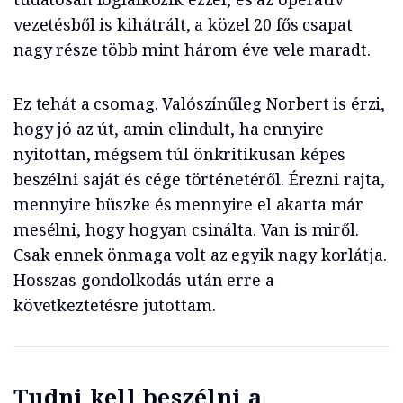
vezetésből is kihátrált, a közel 20 fős csapat
nagy része több mint három éve vele maradt.
Ez tehát a csomag. Valószínűleg Norbert is érzi,
hogy jó az út, amin elindult, ha ennyire
nyitottan, mégsem túl önkritikusan képes
beszélni saját és cége történetéről. Érezni rajta,
mennyire büszke és mennyire el akarta már
mesélni, hogy hogyan csinálta. Van is miről.
Csak ennek önmaga volt az egyik nagy korlátja.
Hosszas gondolkodás után erre a
következtetésre jutottam.
Tudni kell beszélni a