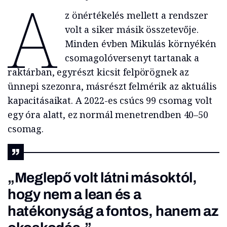
A
z önértékelés mellett a rendszer
volt a siker másik összetevője.
Minden évben Mikulás környékén
csomagolóversenyt tartanak a
raktárban, egyrészt kicsit felpörögnek az
ünnepi szezonra, másrészt felmérik az aktuális
kapacitásaikat. A 2022-es csúcs 99 csomag volt
egy óra alatt, ez normál menetrendben 40–50
csomag.
„Meglepő volt látni másoktól,
hogy nem a lean és a
hatékonyság a fontos, hanem az