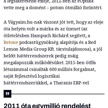
a legsikeresebb exitje, 2012-ben az eOptika
vette meg a domént – potom ötmillió forintért.
A Vágyaim.hu-nak viszont jót tett, hogy az eleje
óta helyén volt a márka és az üzenet (az
ötletelésben Hampuch Richárd segített, a
Betone
podcastügynökség alapítója és a Red
Lemon Media Group Kft. társtulajdonosa), a jól
belőtt háttérrendszerek pedig máig
megalapozzák működésüket. 2015-ben ötfős
létszámmal csináltak 600 milliós forgalmat,
saját fejlesztésű logisztikai
háttérrendszerükkel, a Tharanis ERP-vel
2011 óta egymillió rendelést