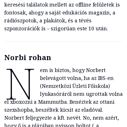
keresési találatok mellett az offline felületek is
fontosak, ahogy a saját edukációs magazin, a
rádiószpotok, a plakátok, és a tévés
szponzorációk is – szigorúan este 10 után.
Norbi rohan
N
em is biztos, hogy Norbert
belevágott volna, ha az IBS-en
(Nemzetközi Üzleti Főiskola)
lyukasóráról nem ugrottak volna
el xboxozni a Mammutba. Benéztek az ottani
szexshopba, beszéltek kicsit az eladóval.
Norbert feljegyezte a kft. nevét. No, nem azért,
hogy ő is a plázában nyisson boltot („a