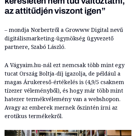
keresleten nem tud változtatni,
az attitűdjén viszont igen”
– mondja Norbertről a Growww Digital nevű
digitálismarketing-ügynökség ügyvezető
partnere, Szabó László.
A Vágyaim.hu-nál ezt nemcsak több mint egy
tucat Ország Boltja-díj igazolja, de például a
magas Árukereső-értékelés is (4,9/5 csaknem
tízezer véleményből), és hogy már több mint
hatezer termékvélemény van a webshopon.
Avagy az emberek mernek őszintén írni az
erotikus termékekről.