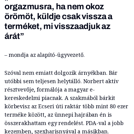
orgazmusra, ha nem okoz
örömöt, küldje csak vissza a
terméket, mi visszaadjuk az
árát”
– mondja az alapító-ügyvezető.
Szóval nem emiatt dolgozik árnyékban. Bár
utóbbi sem teljesen helytálló. Norbert aktív
résztvevője, formálója a magyar e-
kereskedelmi piacnak. A szakmából bárkit
körbevisz az Ecseri úti raktár több mint 80 ezer
terméke között, az ünnepi hajrában én is
összerakhattam egy rendelést. PDA-val a jobb
kezemben, szexharisnyával a másikban.