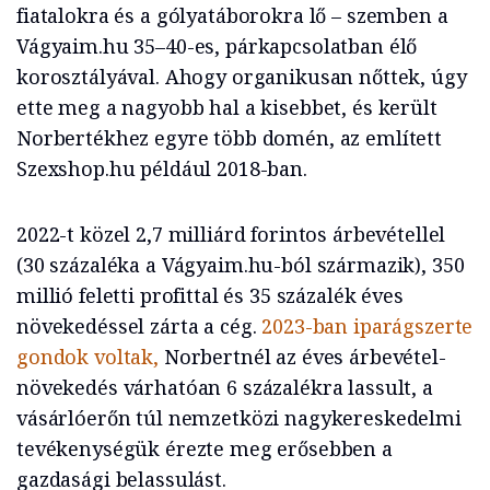
fiatalokra és a gólyatáborokra lő – szemben a
Vágyaim.hu 35–40-es, párkapcsolatban élő
korosztályával. Ahogy organikusan nőttek, úgy
ette meg a nagyobb hal a kisebbet, és került
Norbertékhez egyre több domén, az említett
Szexshop.hu például 2018-ban.
2022-t közel 2,7 milliárd forintos árbevétellel
(30 százaléka a Vágyaim.hu-ból származik), 350
millió feletti profittal és 35 százalék éves
növekedéssel zárta a cég.
2023-ban iparágszerte
gondok voltak,
Norbertnél az éves árbevétel-
növekedés várhatóan 6 százalékra lassult, a
vásárlóerőn túl nemzetközi nagykereskedelmi
tevékenységük érezte meg erősebben a
gazdasági belassulást.