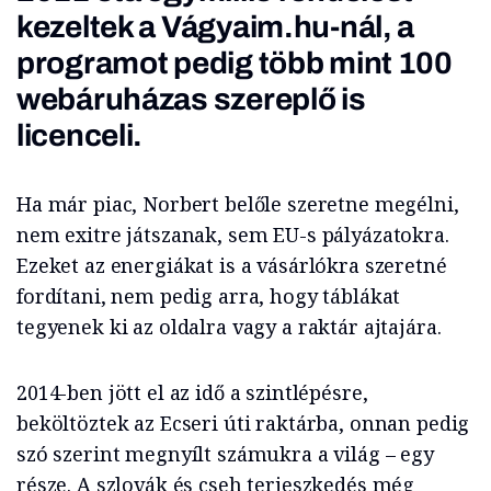
kezeltek a Vágyaim.hu-nál, a
programot pedig több mint 100
webáruházas szereplő is
licenceli.
Ha már piac, Norbert belőle szeretne megélni,
nem exitre játszanak, sem EU-s pályázatokra.
Ezeket az energiákat is a vásárlókra szeretné
fordítani, nem pedig arra, hogy táblákat
tegyenek ki az oldalra vagy a raktár ajtajára.
2014-ben jött el az idő a szintlépésre,
beköltöztek az Ecseri úti raktárba, onnan pedig
szó szerint megnyílt számukra a világ – egy
része. A szlovák és cseh terjeszkedés még