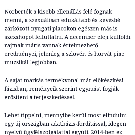
Norberték a kisebb ellenállás felé fognak
menni, a szexuálisan edukáltabb és kevésbé
zárkózott nyugati piacokon egészen más is
szexshopot felfuttatni. A december eleji külföldi
rajtnak máris vannak értelmezhető
eredményei, jelenleg a szlovén és horvát piac
muzsikál legjobban.
A saját márkás termékvonal már előkészítési
fázisban, reményeik szerint egymást fogják
erősíteni a terjeszkedéssel.
Lehet tippelni, mennyibe kerül most elindulni
egy új országban adatbázis-fordítással, idegen
nyelvű ügyfélszolgálattal együtt. 2014-ben ez