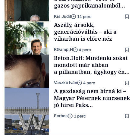
gazos paprikamalomból
lett az igazi családi
Kis Judit
11 perc
fűszersztori
Aszály, ársokk,
generációváltás – aki a
viharban is előre néz
K&amp;H
4 perc
Családi
Beton.Hofi: Mindenki sokat
vállalkozások
mondott már abban
a pillanatban, úgyhogy én
a legsarkosabb
Vaszkó Iván
4 perc
gondolataimat akartam
TÁMOGATÓI
A gazdaság nem bírná ki –
TARTALOM
kimondani
Magyar Péternek nincsenek
jó hírei Paks
újraindításáról
Forbes
1 perc
Forbes-sztori