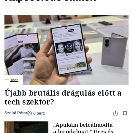
Tech
Újabb brutális drágulás előtt a
tech szektor?
Szalai Péter
6 perc
„Apukám beleálmodta
a birodalmat.” Üres és