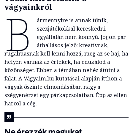
vágyainkról
B
ármennyire is annak tűnik,
szexjátékokkal kereskedni
egyáltalán nem könnyű. Jöjjön pár
áthallásos jelző: kreatívnak,
rugalmasnak kell lenni hozzá, meg az se baj, ha
helyén vannak az értékek, ha edukálod a
közönséget. Ebben a témában nehéz átütni a
falat. A Vágyaim.hu kutatásai alapján itthon a
vágyak őszinte elmondásában nagy a
szégyenérzet egy párkapcsolatban. Épp az ellen
harcol a cég.
Ne érezzék magukat