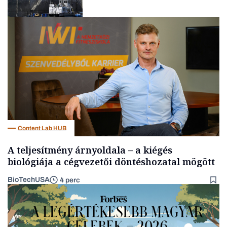
Energia
Content Lab HUB
A teljesítmény árnyoldala – a kiégés
biológiája a cégvezetői döntéshozatal mögött
BioTechUSA
4 perc