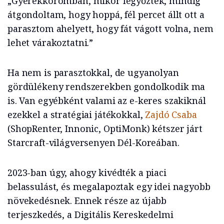
„Gyerekkoromban, mikor legyőztek, mindig
átgondoltam, hogy hoppá, fél percet állt ott a
parasztom ahelyett, hogy fát vágott volna, nem
lehet várakoztatni.”
Ha nem is parasztokkal, de ugyanolyan
gördülékeny rendszerekben gondolkodik ma
is. Van egyébként valami az e-keres szakiknál
ezekkel a stratégiai játékokkal,
Zajdó Csaba
(ShopRenter, Innonic, OptiMonk) kétszer járt
Starcraft-világversenyen Dél-Koreában.
2023-ban úgy, ahogy kivédték a piaci
belassulást, és megalapoztak egy idei nagyobb
növekedésnek. Ennek része az újabb
terjeszkedés, a Digitális Kereskedelmi