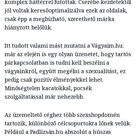
komplex háttérrel futottak. Cserébe kezdetektől
jól voltak keresőoptimalizálva ezek az oldalak,
csak épp a megbízható, szerethető márka
hiányzott belőlük.
Itt tudott valami mást mutatni a Vágyaim.hu:
már az elején is egy olyan üzenetet, hogy tartós
párkapcsolatban is tudni kell beszélni a
vágyainkról, együtt megélni a szexualitást, ez
pedig csak pozitív élményekkel lehet.
Minőségtelen kacatokkal, pocsék
szolgáltatással már nehezebb.
Az üzemeltető céghez több szexshopdomén
tartozik, különböző célcsoportokra lőnek velük.
Például a Padlizsán.hu abszolút a húszas