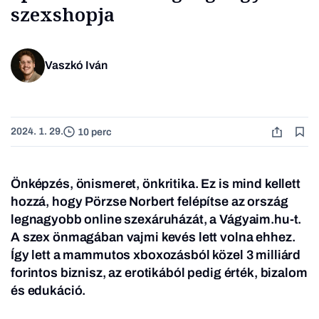
szexshopja
Vaszkó Iván
2024. 1. 29.
10 perc
Önképzés, önismeret, önkritika. Ez is mind kellett
hozzá, hogy Pörzse Norbert felépítse az ország
legnagyobb online szexáruházát, a Vágyaim.hu-t.
A szex önmagában vajmi kevés lett volna ehhez.
Így lett a mammutos xboxozásból közel 3 milliárd
forintos biznisz, az erotikából pedig érték, bizalom
és edukáció.