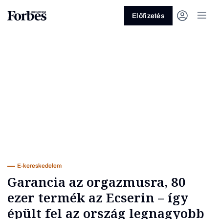
Előfizetés
Vagy fedezze fel a következő
témákat
Üzlet
Pénz
Zöld
Legyél jobb!
E-kereskedelem
Garancia az orgazmusra, 80
ezer termék az Ecserin – így
épült fel az ország legnagyobb