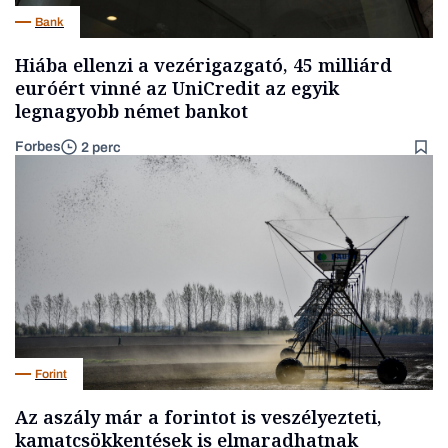
Bank
Hiába ellenzi a vezérigazgató, 45 milliárd
euróért vinné az UniCredit az egyik
legnagyobb német bankot
Forbes
2 perc
Forint
Az aszály már a forintot is veszélyezteti,
kamatcsökkentések is elmaradhatnak