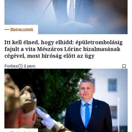
Magyar cégek
Itt kell élned, hogy elhidd: épületrombolásig
fajult a vita Mészáros Lőrinc bizalmasának
cégével, most bíróság előtt az ügy
Forbes
2 perc