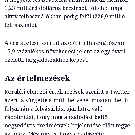
1,23 milliárd dolláros becslését, jóllehet napi
aktív felhasználókban pedig felül (226,9 millió
felhasználó).
A cég közlése szerint az elért felhasználószám
15,9 százalékos növekedést jelent az egy évvel
ezelőtti tárgyidőszakhoz képest.
Az értelmezések
Korábbi elemzői értelmezések szerint a Twitter
azért is sürgette a múlt hétvége, mostani hétfő
folyamán a felvásárlási ajánlatra való
rábólintást, hogy még a csalódást keltő
negyedéves eredmények bejelentése előtt tegye
azt meg. Még úgy is, hogy az adásvétel