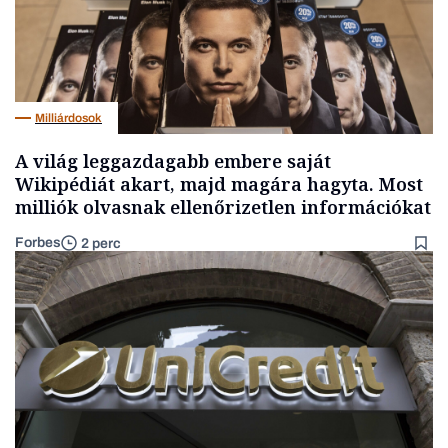
Milliárdosok
A világ leggazdagabb embere saját
Wikipédiát akart, majd magára hagyta. Most
milliók olvasnak ellenőrizetlen információkat
Forbes
2 perc