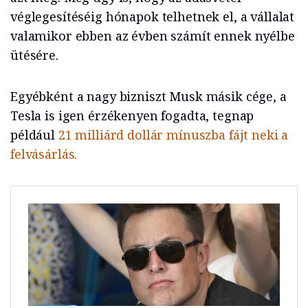
véglegesítéséig hónapok telhetnek el, a vállalat
valamikor ebben az évben számít ennek nyélbe
ütésére.
Egyébként a nagy bizniszt Musk másik cége, a
Tesla is igen érzékenyen fogadta, tegnap
például
21 milliárd dollár mínuszba fájt neki a
felvásárlás.