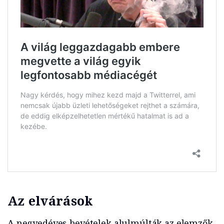
Az elvárások
A negyedéves bevételek alulmúlták az elemzők