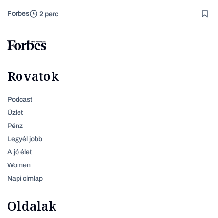
Forbes
2 perc
Rovatok
Podcast
Üzlet
Pénz
Legyél jobb
A jó élet
Women
Napi címlap
Oldalak