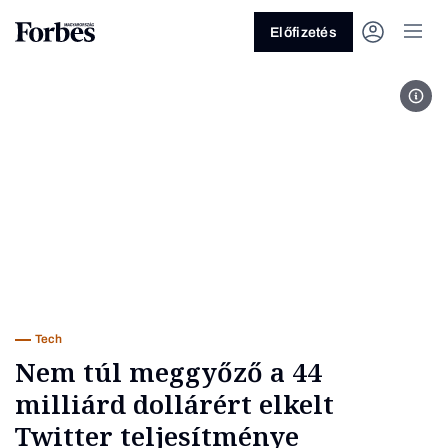
Előfizetés
Twit
Vagy fedezze fel a következő
témákat
Üzlet
Pénz
Zöld
Legyél jobb!
Tech
Nem túl meggyőző a 44
milliárd dollárért elkelt
Twitter teljesítménye