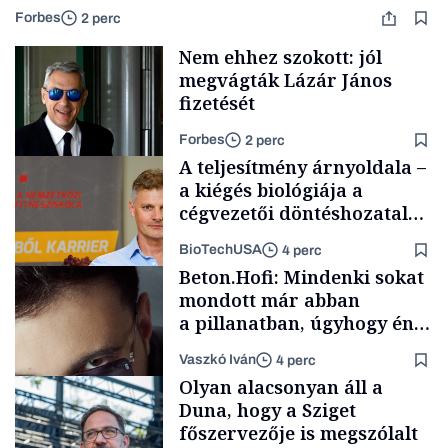
Forbes
2 perc
Nem ehhez szokott: jól
megvágták Lázár János
fizetését
Forbes
2 perc
A teljesítmény árnyoldala –
a kiégés biológiája a
cégvezetői döntéshozatal
mögött
BioTechUSA
4 perc
Politika
Beton.Hofi: Mindenki sokat
mondott már abban
a pillanatban, úgyhogy én
a legsarkosabb
Vaszkó Iván
4 perc
gondolataimat akartam
Content Lab HUB
Olyan alacsonyan áll a
kimondani
Duna, hogy a Sziget
főszervezője is megszólalt