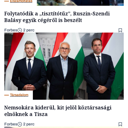
Elszámoltatás
Folytatódik a „tisztítótűz”, Ruszin-Szendi
Balásy egyik cégéről is beszélt
Forbes
2 perc
Társadalom
Nemsokára kiderül, kit jelöl köztársasági
elnöknek a Tisza
Forbes
2 perc