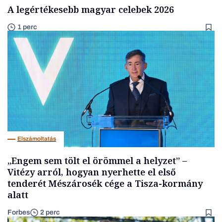
A legértékesebb magyar celebek 2026
1 perc
Elszámoltatás
„Engem sem tölt el örömmel a helyzet” –
Vitézy arról, hogyan nyerhette el első
tenderét Mészárosék cége a Tisza-kormány
alatt
Forbes
2 perc