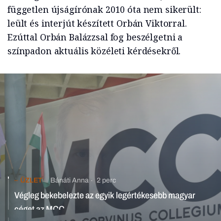
független újságírónak 2010 óta nem sikerült:
leült és interjút készített Orbán Viktorral.
Ezúttal Orbán Balázzsal fog beszélgetni a
színpadon aktuális közéleti kérdésekről.
ÜZLET
Bánáti Anna
2 perc
Végleg bekebelezte az egyik legértékesebb magyar
céget az MCC