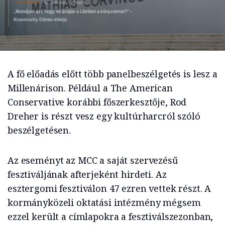
A JÓ ÉLET
G. Tóth Ilda
15 perc
„Mondjam azt, hogy ne árulják a Libriben a könyveimet?” –
Krusovszky Dénes-interjú
A fő előadás előtt több panelbeszélgetés is lesz a
Millenárison. Például a The American
Conservative korábbi főszerkesztője, Rod
Dreher is részt vesz egy kultúrharcról szóló
beszélgetésen.
Az eseményt az MCC a saját szervezésű
fesztiváljának afterjeként hirdeti. Az
esztergomi fesztiválon 47 ezren vettek részt. A
kormányközeli oktatási intézmény mégsem
ezzel került a címlapokra a fesztiválszezonban,