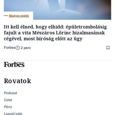
Magyar cégek
Itt kell élned, hogy elhidd: épületrombolásig
fajult a vita Mészáros Lőrinc bizalmasának
cégével, most bíróság előtt az ügy
Forbes
2 perc
Rovatok
Podcast
Üzlet
Pénz
Legyél jobb