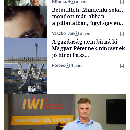
K&amp;H
4 perc
Családi
Beton.Hofi: Mindenki sokat
vállalkozások
mondott már abban
a pillanatban, úgyhogy én
a legsarkosabb
Vaszkó Iván
4 perc
gondolataimat akartam
TÁMOGATÓI
A gazdaság nem bírná ki –
TARTALOM
kimondani
Magyar Péternek nincsenek
jó hírei Paks
újraindításáról
Forbes
1 perc
Forbes-sztori
Energia