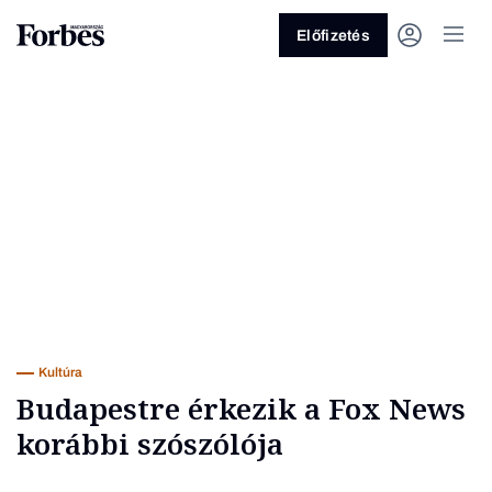
Előfizetés
Vagy fedezze fel a következő
témákat
Üzlet
Pénz
Zöld
Legyél jobb!
Kultúra
Budapestre érkezik a Fox News
korábbi szószólója