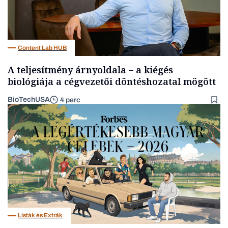
Content Lab HUB
A teljesítmény árnyoldala – a kiégés
biológiája a cégvezetői döntéshozatal mögött
BioTechUSA
4 perc
Listák és Extrák