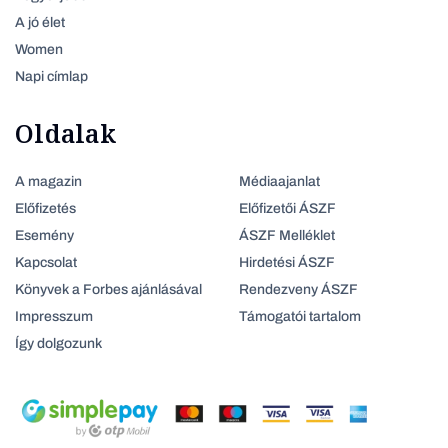
A jó élet
Women
Napi címlap
Oldalak
A magazin
Médiaajanlat
Előfizetés
Előfizetői ÁSZF
Esemény
ÁSZF Melléklet
Kapcsolat
Hirdetési ÁSZF
Könyvek a Forbes ajánlásával
Rendezveny ÁSZF
Impresszum
Támogatói tartalom
Így dolgozunk