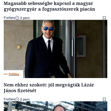
Magasabb sebességbe kapcsol a magyar
gyógyszergyár a fogyasztószerek piacán
Forbes
2 perc
Politika
Nem ehhez szokott: jól megvágták Lázár
János fizetését
Forbes
2 perc