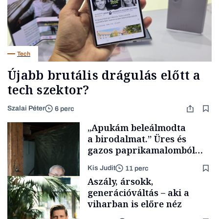
Tech
Újabb brutális drágulás előtt a
tech szektor?
Szalai Péter
6 perc
„Apukám beleálmodta
a birodalmat.” Üres és
gazos paprikamalomból
lett az igazi családi
Kis Judit
11 perc
fűszersztori
Aszály, ársokk,
generációváltás – aki a
viharban is előre néz