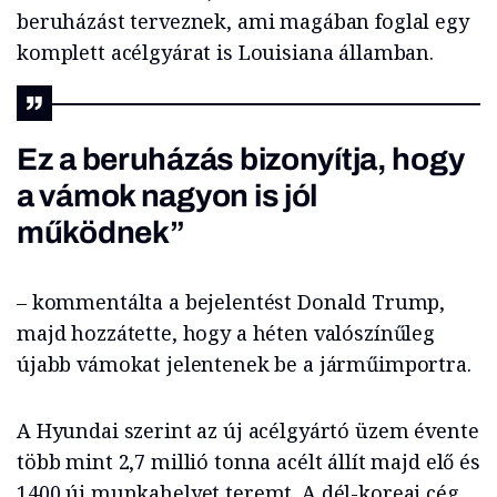
beruházást terveznek, ami magában foglal egy
komplett acélgyárat is Louisiana államban.
Ez a beruházás bizonyítja, hogy
a vámok nagyon is jól
működnek”
– kommentálta a bejelentést Donald Trump,
majd hozzátette, hogy a héten valószínűleg
újabb vámokat jelentenek be a járműimportra.
A Hyundai szerint az új acélgyártó üzem évente
több mint 2,7 millió tonna acélt állít majd elő és
1400 új munkahelyet teremt. A dél-koreai cég