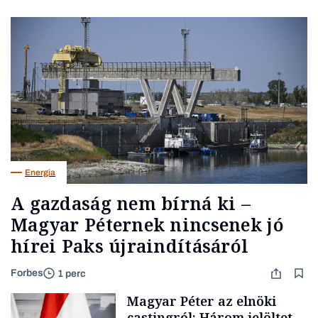
Energia
A gazdaság nem bírná ki –
Magyar Péternek nincsenek jó
hírei Paks újraindításáról
Forbes
1 perc
Magyar Péter az elnöki
castingról: Három jelöltet