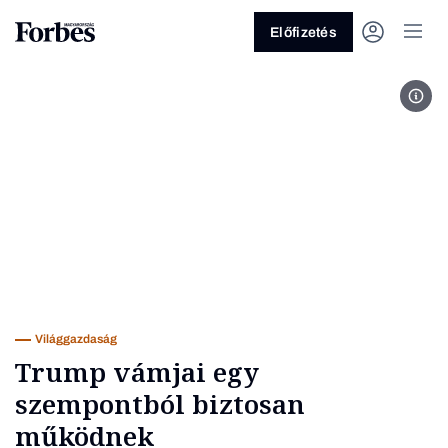
Előfizetés
MTI/
Vagy fedezze fel a következő
témákat
Üzlet
Pénz
Zöld
Legyél jobb!
Világgazdaság
Trump vámjai egy
szempontból biztosan
működnek