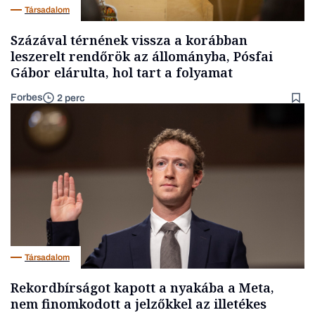
Társadalom
Százával térnének vissza a korábban
leszerelt rendőrök az állományba, Pósfai
Gábor elárulta, hol tart a folyamat
Forbes
2 perc
Társadalom
Rekordbírságot kapott a nyakába a Meta,
nem finomkodott a jelzőkkel az illetékes