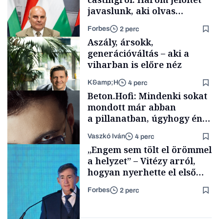
javaslunk, aki olvas
híreket, nem fog
Forbes
2 perc
meglepődni
Aszály, ársokk,
generációváltás – aki a
viharban is előre néz
K&amp;H
4 perc
Politika
Beton.Hofi: Mindenki sokat
mondott már abban
a pillanatban, úgyhogy én
a legsarkosabb
Vaszkó Iván
4 perc
gondolataimat akartam
TÁMOGATÓI
„Engem sem tölt el örömmel
TARTALOM
kimondani
a helyzet” – Vitézy arról,
hogyan nyerhette el első
tenderét Mészárosék cége a
Forbes
2 perc
Tisza-kormány alatt
Forbes-sztori