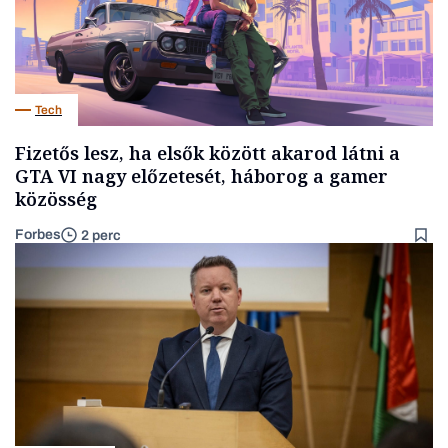
Tech
Fizetős lesz, ha elsők között akarod látni a
GTA VI nagy előzetesét, háborog a gamer
közösség
Forbes
2 perc