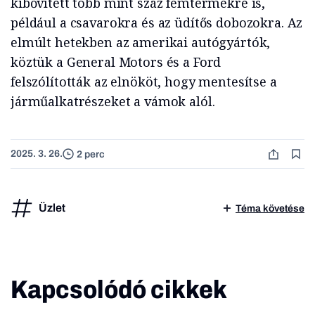
kibővített több mint száz fémtermékre is,
például a csavarokra és az üdítős dobozokra. Az
elmúlt hetekben az amerikai autógyártók,
köztük a General Motors és a Ford
felszólították az elnököt, hogy mentesítse a
járműalkatrészeket a vámok alól.
2025. 3. 26.
2 perc
Üzlet
Téma követése
Kapcsolódó cikkek