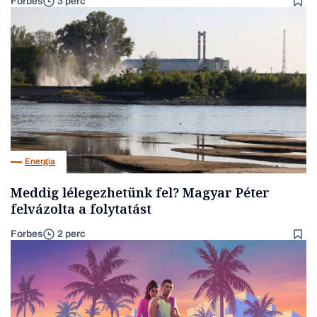
Forbes
3 perc
Energia
Meddig lélegezhetünk fel? Magyar Péter
felvázolta a folytatást
Forbes
2 perc