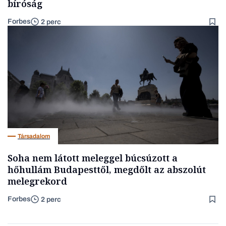
bíróság
Forbes
2 perc
Társadalom
Soha nem látott meleggel búcsúzott a
hőhullám Budapesttől, megdőlt az abszolút
melegrekord
Forbes
2 perc