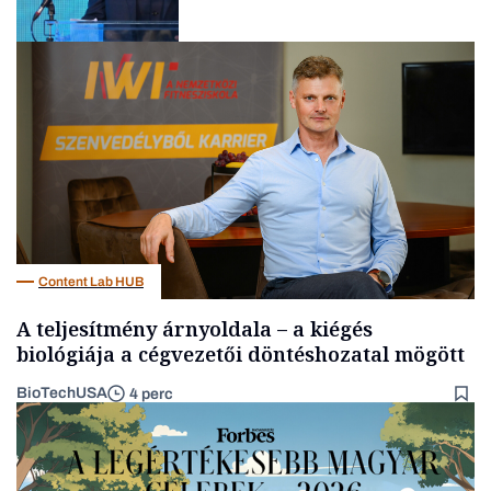
Elszámoltatás
Content Lab HUB
A teljesítmény árnyoldala – a kiégés
biológiája a cégvezetői döntéshozatal mögött
BioTechUSA
4 perc