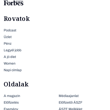
Rovatok
Podcast
Üzlet
Pénz
Legyél jobb
A jó élet
Women
Napi címlap
Oldalak
A magazin
Médiaajanlat
Előfizetés
Előfizetői ÁSZF
Esemény
ÁSZF Melléklet