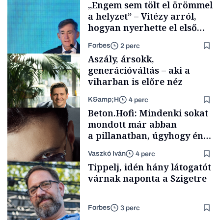
„Engem sem tölt el örömmel
a helyzet” – Vitézy arról,
hogyan nyerhette el első
tenderét Mészárosék cége a
Forbes
2 perc
Tisza-kormány alatt
Aszály, ársokk,
generációváltás – aki a
viharban is előre néz
K&amp;H
4 perc
Elszámoltatás
Beton.Hofi: Mindenki sokat
mondott már abban
a pillanatban, úgyhogy én
a legsarkosabb
Vaszkó Iván
4 perc
gondolataimat akartam
TÁMOGATÓI
Tippelj, idén hány látogatót
TARTALOM
kimondani
várnak naponta a Szigetre
Forbes
3 perc
Forbes-sztori