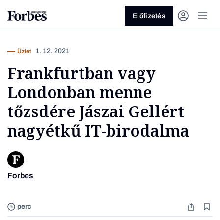
Előfizetés
1. 12. 2021
Üzlet
Frankfurtban vagy
Londonban menne
tőzsdére Jászai Gellért
nagyétkű IT-birodalma
Vagy fedezze fel a következő
témákat
Üzlet
Pénz
Zöld
Legyél jobb!
Forbes
perc