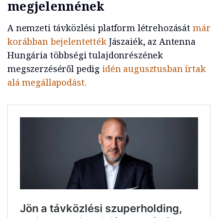
megjelennének
A nemzeti távközlési platform létrehozását
már
korábban bejelentették
Jászaiék, az Antenna
Hungária többségi tulajdonrészének
megszerzéséről pedig
idén augusztusban írtak
alá megállapodást.