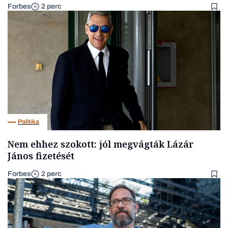
Forbes
2 perc
Politika
Nem ehhez szokott: jól megvágták Lázár
János fizetését
Forbes
2 perc