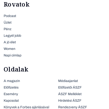
Rovatok
Podcast
Üzlet
Pénz
Legyél jobb
A jó élet
Women
Napi címlap
Oldalak
A magazin
Médiaajanlat
Előfizetés
Előfizetői ÁSZF
Esemény
ÁSZF Melléklet
Kapcsolat
Hirdetési ÁSZF
Könyvek a Forbes ajánlásával
Rendezveny ÁSZF