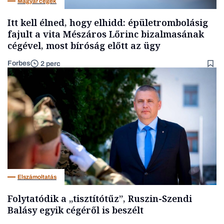
Magyar cégek
Itt kell élned, hogy elhidd: épületrombolásig
fajult a vita Mészáros Lőrinc bizalmasának
cégével, most bíróság előtt az ügy
Forbes
2 perc
Elszámoltatás
Folytatódik a „tisztítótűz”, Ruszin-Szendi
Balásy egyik cégéről is beszélt