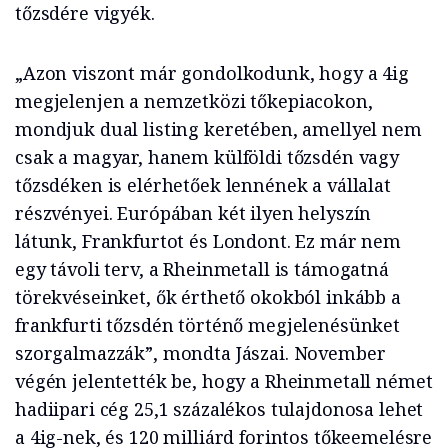
tőzsdére vigyék.
„Azon viszont már gondolkodunk, hogy a 4ig
megjelenjen a nemzetközi tőkepiacokon,
mondjuk dual listing keretében, amellyel nem
csak a magyar, hanem külföldi tőzsdén vagy
tőzsdéken is elérhetőek lennének a vállalat
részvényei. Európában két ilyen helyszín
látunk, Frankfurtot és Londont. Ez már nem
egy távoli terv, a Rheinmetall is támogatná
törekvéseinket, ők érthető okokból inkább a
frankfurti tőzsdén történő megjelenésünket
szorgalmazzák”, mondta Jászai. November
végén jelentették be, hogy a Rheinmetall német
hadiipari cég 25,1 százalékos tulajdonosa lehet
a 4ig-nek, és 120 milliárd forintos tőkeemelésre