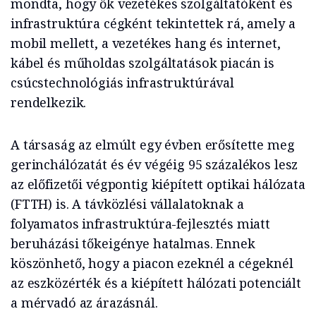
mondta, hogy ők vezetékes szolgáltatóként és
infrastruktúra cégként tekintettek rá, amely a
mobil mellett, a vezetékes hang és internet,
kábel és műholdas szolgáltatások piacán is
csúcstechnológiás infrastruktúrával
rendelkezik.
A társaság az elmúlt egy évben erősítette meg
gerinchálózatát és év végéig 95 százalékos lesz
az előfizetői végpontig kiépített optikai hálózata
(FTTH) is. A távközlési vállalatoknak a
folyamatos infrastruktúra-fejlesztés miatt
beruházási tőkeigénye hatalmas. Ennek
köszönhető, hogy a piacon ezeknél a cégeknél
az eszközérték és a kiépített hálózati potenciált
a mérvadó az árazásnál.