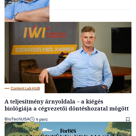
Kultúra
Content Lab HUB
A teljesítmény árnyoldala – a kiégés
biológiája a cégvezetői döntéshozatal mögött
BioTechUSA
4 perc