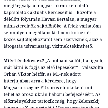
megtárgyalja a magyar-ukrán kétoldalú
kapcsolatok aktuális kérdéseit is – közölte a
délelőtt folyamán Havasi Bertalan, a magyar
miniszterelnök sajtófőnöke. A felek várhatóan
semmilyen megállapodást nem kötnek és
közös sajtótájékoztatót sem szerveznek, azaz a
látogatás udvariassági vizitnek tekinthető.
Miért érdekes ez?
„A holnapi sajtót, ha figyeli,
már látni is fogja az első lépéseket” – válaszolta
Orbán Viktor hétfőn az M1-nek adott
interjújában arra a kérdésre, hogy
Magyarország az EU soros elnökeként mit
tehet az orosz-ukrán háború befejezéséért. Az
előzményekhez tartozik még, hogy Zelenszkij
tegnap az X-en gratulált Magyarországnak az