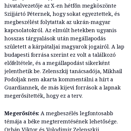
hivatalvezetője az X-en hétfőn megköszönte
Szijjártó Péternek, hogy sokat egyeztettek, és
megbeszélést folytattak az ukrán-magyar
kapcsolatokról. Az elmúlt hetekben ugyanis
hosszas tárgyalások után megállapodás
született a kárpátaljai magyarok jogairól. A lap
budapesti forrása szerint ez volt a találkozó
előfeltétele, és a megállapodást sikerként
jelenthetik be. Zelenszkij tanácsadója, Mikhail
Podoljak nem akarta kommentálni a hírt a
Guardiannek, de más kijevi források a lapnak
megerősítették, hogy ez a terv.
Megerősítés:
A megbeszélés legfontosabb
témája a béke megteremtésének lehetősége.
Orbán Viktor és Volodimir Zelenszkij