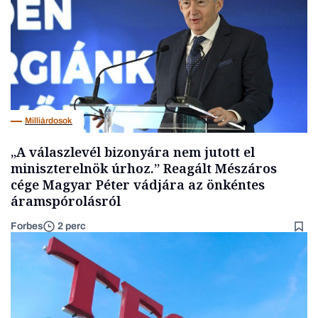
Milliárdosok
„A válaszlevél bizonyára nem jutott el
miniszterelnök úrhoz.” Reagált Mészáros
cége Magyar Péter vádjára az önkéntes
áramspórolásról
Forbes
2 perc