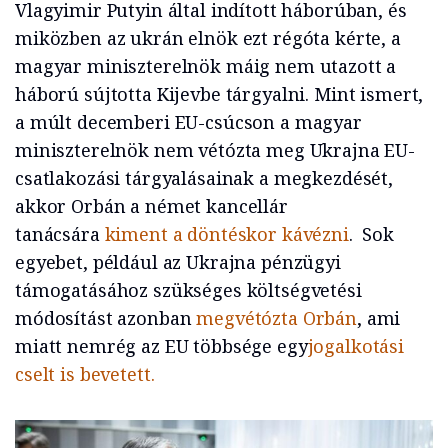
Vlagyimir Putyin által indított háborúban, és
miközben az ukrán elnök ezt régóta kérte, a
magyar miniszterelnök máig nem utazott a
háború sújtotta Kijevbe tárgyalni. Mint ismert,
a múlt decemberi EU-csúcson a magyar
miniszterelnök nem vétózta meg Ukrajna EU-
csatlakozási tárgyalásainak a megkezdését,
akkor Orbán a német kancellár
tanácsára
kiment a döntéskor kávézni
. Sok
egyebet, például az Ukrajna pénzügyi
támogatásához szükséges költségvetési
módosítást azonban
megvétózta Orbán
, ami
miatt nemrég az EU többsége egy
jogalkotási
cselt is bevetett.