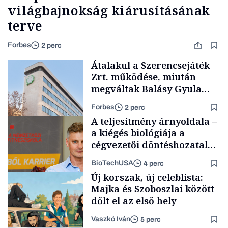
világbajnokság kiárusításának
terve
Forbes
2 perc
Átalakul a Szerencsejáték
Zrt. működése, miután
megváltak Balásy Gyula
cégétől
Forbes
2 perc
A teljesítmény árnyoldala –
a kiégés biológiája a
cégvezetői döntéshozatal
mögött
BioTechUSA
4 perc
Társadalom
Új korszak, új celeblista:
Majka és Szoboszlai között
dőlt el az első hely
Vaszkó Iván
5 perc
Content Lab HUB