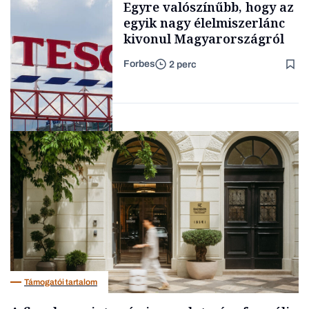
Egyre valószínűbb, hogy az
egyik nagy élelmiszerlánc
kivonul Magyarországról
Forbes
2 perc
Lista
Nemzetközi cégek
Támogatói tartalom