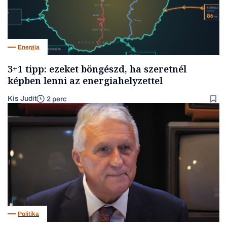
Energia
3+1 tipp: ezeket böngészd, ha szeretnél
képben lenni az energiahelyzettel
Kis Judit
2 perc
Politika