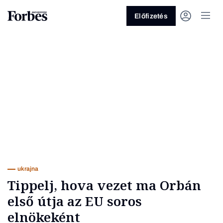
Előfizetés
Vagy fedezze fel a következő
témákat
Üzlet
Pénz
Zöld
Legyél jobb!
ukrajna
Tippelj, hova vezet ma Orbán
első útja az EU soros
elnökeként