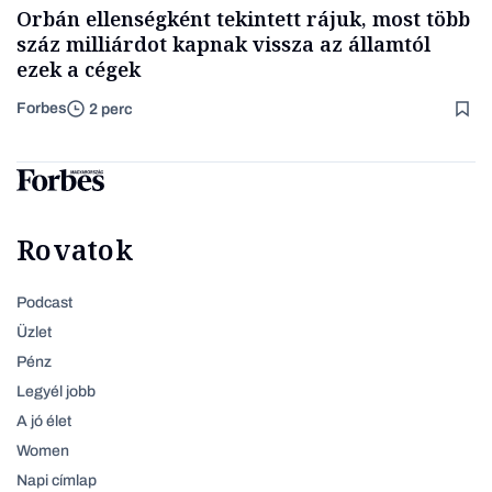
Orbán ellenségként tekintett rájuk, most több
száz milliárdot kapnak vissza az államtól
ezek a cégek
Forbes
2 perc
Rovatok
Podcast
Üzlet
Pénz
Legyél jobb
A jó élet
Women
Napi címlap