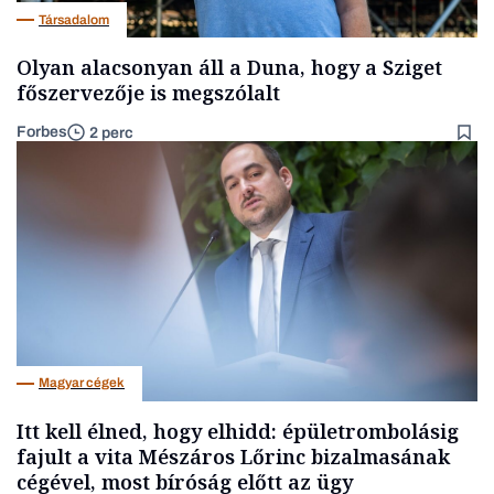
Társadalom
Olyan alacsonyan áll a Duna, hogy a Sziget
főszervezője is megszólalt
Forbes
2 perc
Magyar cégek
Itt kell élned, hogy elhidd: épületrombolásig
fajult a vita Mészáros Lőrinc bizalmasának
cégével, most bíróság előtt az ügy