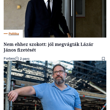
Politika
Nem ehhez szokott: jól megvágták Lázár
János fizetését
Forbes
2 perc