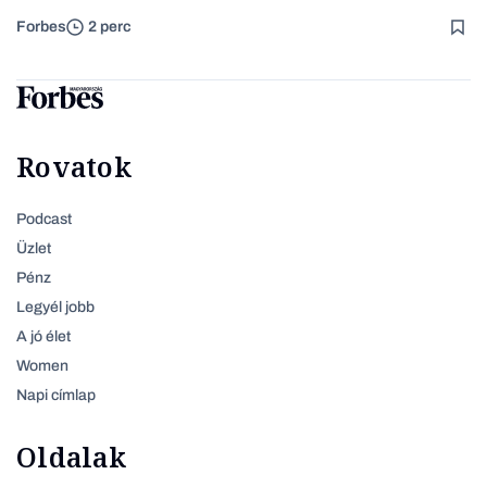
Forbes
2 perc
Rovatok
Podcast
Üzlet
Pénz
Legyél jobb
A jó élet
Women
Napi címlap
Oldalak