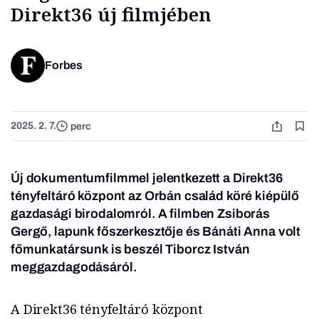
Direkt36 új filmjében
Forbes
2025. 2. 7.
perc
Új dokumentumfilmmel jelentkezett a Direkt36
tényfeltáró központ az Orbán család köré kiépülő
gazdasági birodalomról. A filmben Zsiborás
Gergő, lapunk főszerkesztője és Bánáti Anna volt
főmunkatársunk is beszél Tiborcz István
meggazdagodásáról.
A Direkt36 tényfeltáró központ