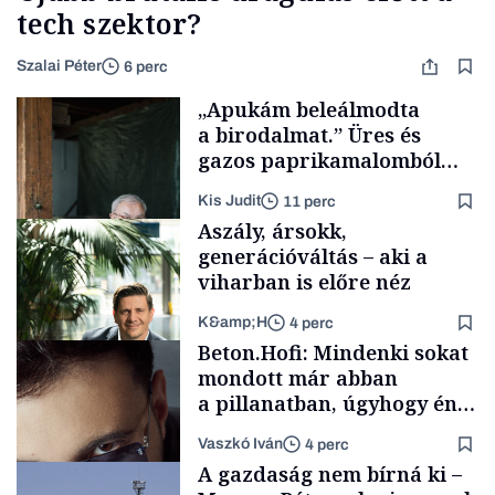
tech szektor?
Szalai Péter
6 perc
„Apukám beleálmodta
a birodalmat.” Üres és
gazos paprikamalomból
lett az igazi családi
Kis Judit
11 perc
fűszersztori
Aszály, ársokk,
generációváltás – aki a
viharban is előre néz
K&amp;H
4 perc
Családi
Beton.Hofi: Mindenki sokat
vállalkozások
mondott már abban
a pillanatban, úgyhogy én
a legsarkosabb
Vaszkó Iván
4 perc
gondolataimat akartam
TÁMOGATÓI
A gazdaság nem bírná ki –
TARTALOM
kimondani