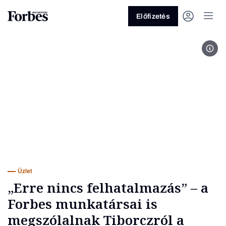
Előfizetés
A di
Vagy fedezze fel a következő
témákat
Üzlet
Pénz
Zöld
Legyél jobb!
Üzlet
„Erre nincs felhatalmazás” – a
Forbes munkatársai is
megszólalnak Tiborczról a