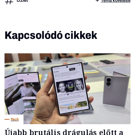
Üzlet
Téma követése
Kapcsolódó cikkek
Tech
Újabb brutális drágulás előtt a