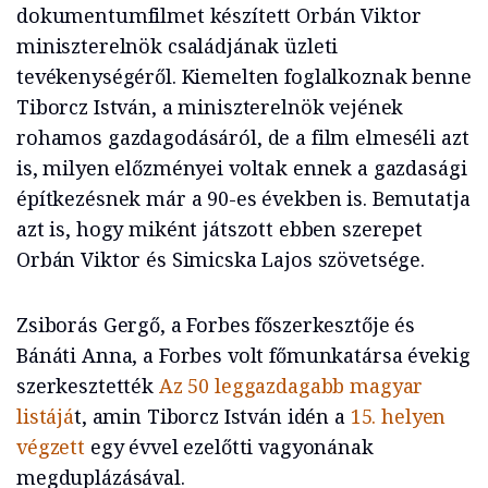
dokumentumfilmet készített Orbán Viktor
miniszterelnök családjának üzleti
tevékenységéről. Kiemelten foglalkoznak benne
Tiborcz István, a miniszterelnök vejének
rohamos gazdagodásáról, de a film elmeséli azt
is, milyen előzményei voltak ennek a gazdasági
építkezésnek már a 90-es években is. Bemutatja
azt is, hogy miként játszott ebben szerepet
Orbán Viktor és Simicska Lajos szövetsége.
Zsiborás Gergő, a Forbes főszerkesztője és
Bánáti Anna, a Forbes volt főmunkatársa évekig
szerkesztették
Az 50 leggazdagabb magyar
listájá
t, amin Tiborcz István idén a
15. helyen
végzett
egy évvel ezelőtti vagyonának
megduplázásával.