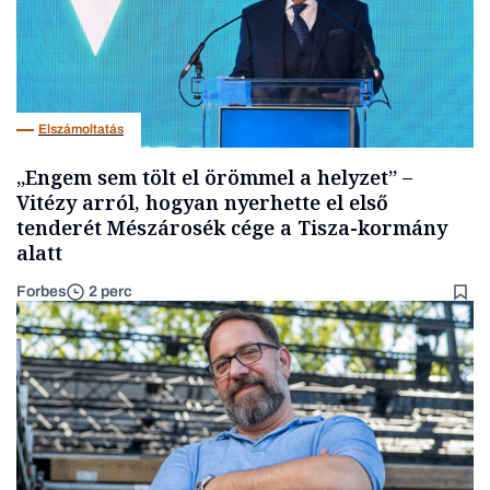
Elszámoltatás
„Engem sem tölt el örömmel a helyzet” –
Vitézy arról, hogyan nyerhette el első
tenderét Mészárosék cége a Tisza-kormány
alatt
Forbes
2 perc