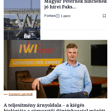
Magyar Péternek nincsenek
jó hírei Paks
újraindításáról
Forbes
1 perc
Forbes-sztori
Energia
Content Lab HUB
A teljesítmény árnyoldala – a kiégés
biológiája a cégvezetői döntéshozatal mögött