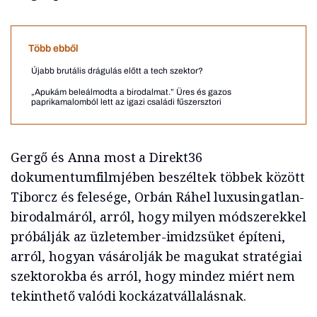
Több ebből
Újabb brutális drágulás előtt a tech szektor?
„Apukám beleálmodta a birodalmat.” Üres és gazos
paprikamalomból lett az igazi családi fűszersztori
Gergő és Anna most a Direkt36
dokumentumfilmjében beszéltek többek között
Tiborcz és felesége, Orbán Ráhel luxusingatlan-
birodalmáról, arról, hogy milyen módszerekkel
próbálják az üzletember-imidzsüket építeni,
arról, hogyan vásárolják be magukat stratégiai
szektorokba és arról, hogy mindez miért nem
tekinthető valódi kockázatvállalásnak.