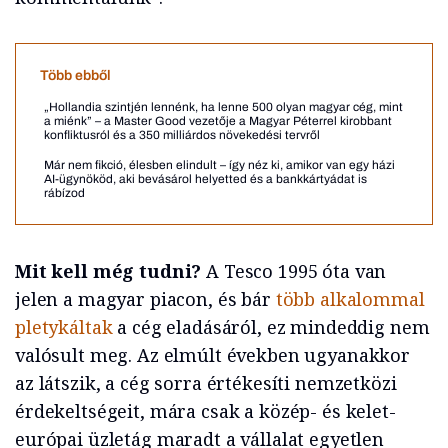
Több ebből
„Hollandia szintjén lennénk, ha lenne 500 olyan magyar cég, mint
a miénk” – a Master Good vezetője a Magyar Péterrel kirobbant
konfliktusról és a 350 milliárdos növekedési tervről
Már nem fikció, élesben elindult – így néz ki, amikor van egy házi
AI-ügynököd, aki bevásárol helyetted és a bankkártyádat is
rábízod
Mit kell még tudni?
A Tesco 1995 óta van
jelen a magyar piacon, és bár
több alkalommal
pletykáltak
a cég eladásáról, ez mindeddig nem
valósult meg. Az elmúlt években ugyanakkor
az látszik, a cég sorra értékesíti nemzetközi
érdekeltségeit, mára csak a közép- és kelet-
európai üzletág maradt a vállalat egyetlen