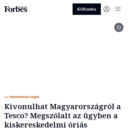
Előfizetés
Tes
Vagy fedezze fel a következő
témákat
Üzlet
Pénz
Zöld
Legyél jobb!
Nemzetközi cégek
Kivonulhat Magyarországról a
Tesco? Megszólalt az ügyben a
kiskereskedelmi óriás