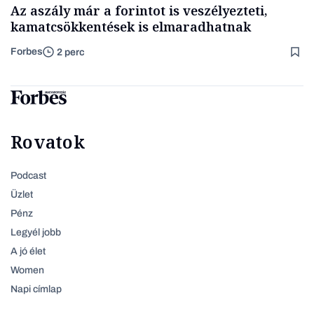
Az aszály már a forintot is veszélyezteti,
kamatcsökkentések is elmaradhatnak
Forbes
2 perc
Rovatok
Podcast
Üzlet
Pénz
Legyél jobb
A jó élet
Women
Napi címlap