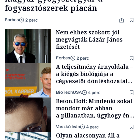
fogyasztószerek piacán
Forbes
2 perc
Nem ehhez szokott: jól
megvágták Lázár János
fizetését
Forbes
2 perc
A teljesítmény árnyoldala –
a kiégés biológiája a
cégvezetői döntéshozatal
mögött
BioTechUSA
4 perc
Politika
Beton.Hofi: Mindenki sokat
mondott már abban
a pillanatban, úgyhogy én
a legsarkosabb
Vaszkó Iván
4 perc
gondolataimat akartam
Content Lab HUB
Olyan alacsonyan áll a
kimondani