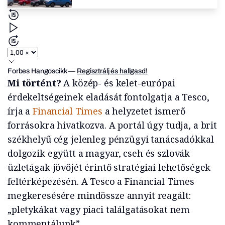
Forbes Hangoscikk
—
Regisztrálj és hallgasd!
Mi történt?
A közép- és kelet-európai
érdekeltségeinek eladását fontolgatja a Tesco,
írja a
Financial Times
a helyzetet ismerő
forrásokra hivatkozva. A portál úgy tudja, a brit
székhelyű cég jelenleg pénzügyi tanácsadókkal
dolgozik együtt a magyar, cseh és szlovák
üzletágak jövőjét érintő stratégiai lehetőségek
feltérképezésén. A Tesco a Financial Times
megkeresésére mindössze annyit reagált:
„pletykákat vagy piaci találgatásokat nem
kommentálunk”.