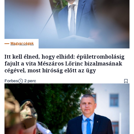
Magyar cégek
Itt kell élned, hogy elhidd: épületrombolásig
fajult a vita Mészáros Lőrinc bizalmasának
cégével, most bíróság előtt az ügy
Forbes
2 perc