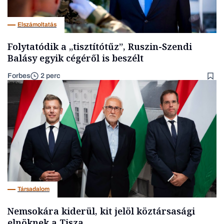
Elszámoltatás
Folytatódik a „tisztítótűz”, Ruszin-Szendi
Balásy egyik cégéről is beszélt
Forbes
2 perc
Társadalom
Nemsokára kiderül, kit jelöl köztársasági
elnöknek a Tisza