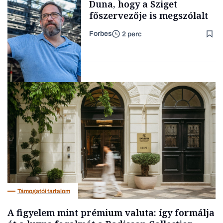
Duna, hogy a Sziget
főszervezője is megszólalt
Forbes
2 perc
Forbes-sztori
Társadalom
Támogatói tartalom
A figyelem mint prémium valuta: így formálja