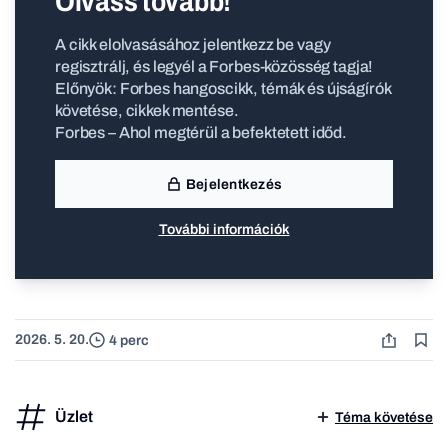
Olvass tovább!
A cikk elolvasásához jelentkezz be vagy
regisztrálj, és legyél a Forbes-közösség tagja!
Előnyök: Forbes hangoscikk, témák és újságírók
követése, cikkek mentése.
Forbes – Ahol megtérül a befektetett időd.
Bejelentkezés
További információk
2026. 5. 20.
4 perc
Üzlet
Téma követése