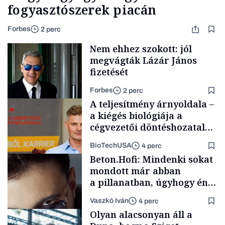
fogyasztószerek piacán
Forbes
2 perc
Nem ehhez szokott: jól
megvágták Lázár János
fizetését
Forbes
2 perc
A teljesítmény árnyoldala –
a kiégés biológiája a
cégvezetői döntéshozatal
mögött
BioTechUSA
4 perc
Politika
Beton.Hofi: Mindenki sokat
mondott már abban
a pillanatban, úgyhogy én
a legsarkosabb
Vaszkó Iván
4 perc
gondolataimat akartam
Content Lab HUB
Olyan alacsonyan áll a
kimondani