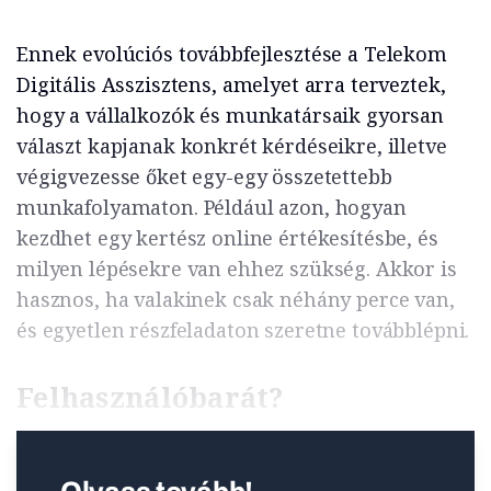
Ennek evolúciós továbbfejlesztése a Telekom
Digitális Asszisztens, amelyet arra terveztek,
hogy a vállalkozók és munkatársaik gyorsan
választ kapjanak konkrét kérdéseikre, illetve
végigvezesse őket egy-egy összetettebb
munkafolyamaton. Például azon, hogyan
kezdhet egy kertész online értékesítésbe, és
milyen lépésekre van ehhez szükség. Akkor is
hasznos, ha valakinek csak néhány perce van,
és egyetlen részfeladaton szeretne továbblépni.
Felhasználóbarát?