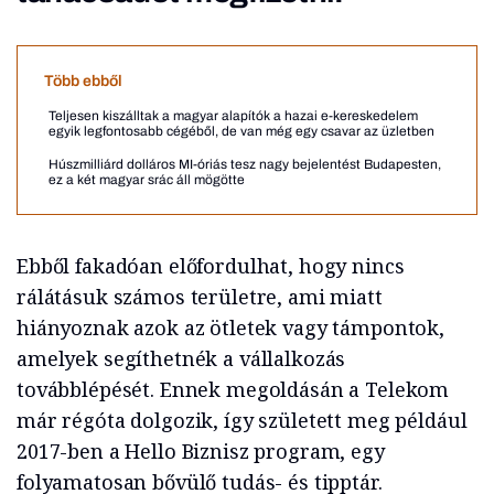
Több ebből
Teljesen kiszálltak a magyar alapítók a hazai e-kereskedelem
egyik legfontosabb cégéből, de van még egy csavar az üzletben
Húszmilliárd dolláros MI-óriás tesz nagy bejelentést Budapesten,
ez a két magyar srác áll mögötte
Ebből fakadóan előfordulhat, hogy nincs
rálátásuk számos területre, ami miatt
hiányoznak azok az ötletek vagy támpontok,
amelyek segíthetnék a vállalkozás
továbblépését. Ennek megoldásán a Telekom
már régóta dolgozik, így született meg például
2017-ben a Hello Biznisz program, egy
folyamatosan bővülő tudás- és tipptár.