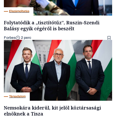
Elszámoltatás
Folytatódik a „tisztítótűz”, Ruszin-Szendi
Balásy egyik cégéről is beszélt
Forbes
2 perc
Társadalom
Nemsokára kiderül, kit jelöl köztársasági
elnöknek a Tisza