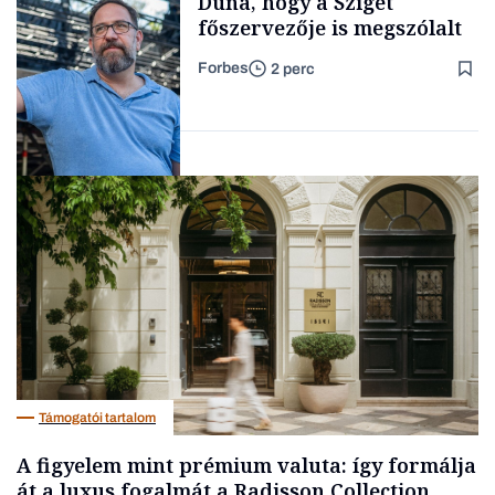
Duna, hogy a Sziget
főszervezője is megszólalt
Forbes
2 perc
Forbes-sztori
Társadalom
Támogatói tartalom
A figyelem mint prémium valuta: így formálja
át a luxus fogalmát a Radisson Collection