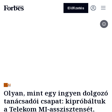
Előfizetés
Fotó
Vagy fedezze fel a következő
témákat
Üzlet
Pénz
Zöld
Legyél jobb!
AI
Olyan, mint egy ingyen dolgozó
tanácsadói csapat: kipróbáltuk
a Telekom MI-asszisztensét,