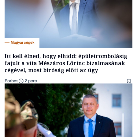
Magyar cégek
Itt kell élned, hogy elhidd: épületrombolásig
fajult a vita Mészáros Lőrinc bizalmasának
cégével, most bíróság előtt az ügy
Forbes
2 perc