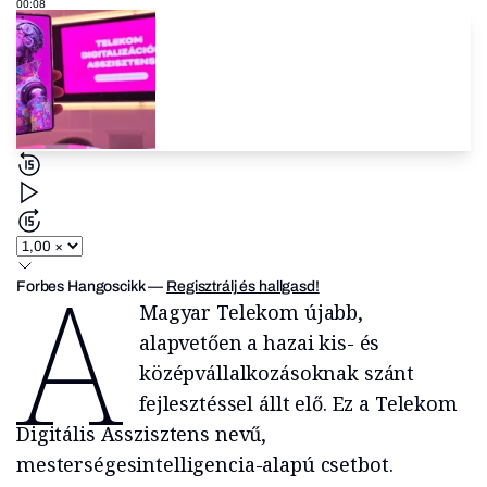
00:08
A
Forbes Hangoscikk
—
Regisztrálj és hallgasd!
Magyar Telekom újabb,
alapvetően a hazai kis- és
középvállalkozásoknak szánt
fejlesztéssel állt elő. Ez a Telekom
Digitális Asszisztens nevű,
mesterségesintelligencia-alapú csetbot.