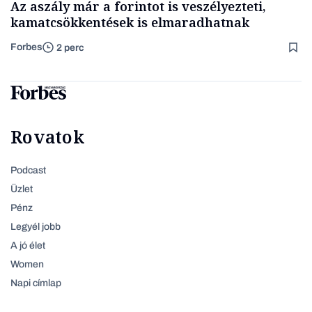
Az aszály már a forintot is veszélyezteti,
kamatcsökkentések is elmaradhatnak
Forbes
2 perc
Rovatok
Podcast
Üzlet
Pénz
Legyél jobb
A jó élet
Women
Napi címlap