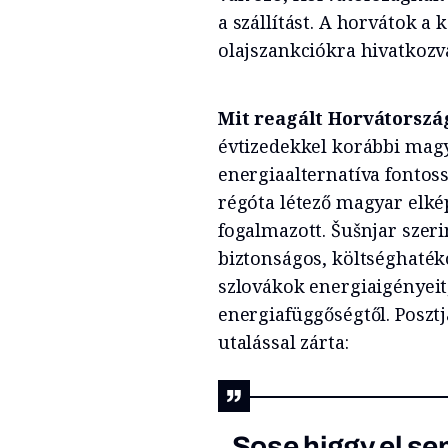
a szállítást. A horvátok a
olajszankciókra hivatkozv
Mit reagált Horvátorszá
évtizedekkel korábbi magy
energiaalternatíva fontoss
régóta létező magyar elké
fogalmazott. Šušnjar szeri
biztonságos, költséghaték
szlovákok energiaigényeit
energiafüggőségtől. Posztj
utalással zárta:
„Sose higgy el se