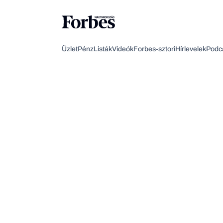
Üzlet
Pénz
Listák
Videók
Forbes-sztori
Hírlevelek
Podc