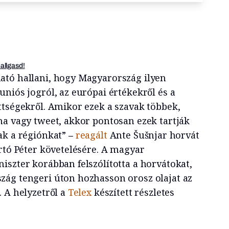
hallgasd!
tó hallani, hogy Magyarország ilyen
niós jogról, az európai értékekről és a
ttségekről. Amikor ezek a szavak többek,
ma vagy tweet, akkor pontosan ezek tartják
ak a régiónkat”
–
reagált
Ante Šušnjar horvát
rtó Péter követelésére. A magyar
iszter korábban felszólította a horvátokat,
ág tengeri úton hozhasson orosz olajat az
 A helyzetről a
Telex
készített részletes