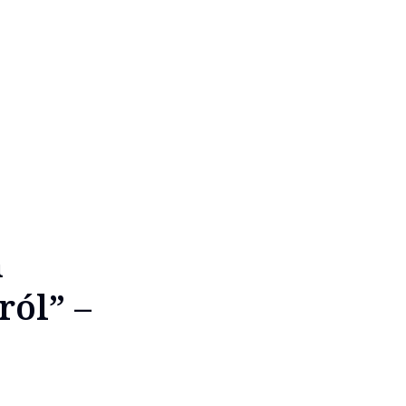
n
ról” –