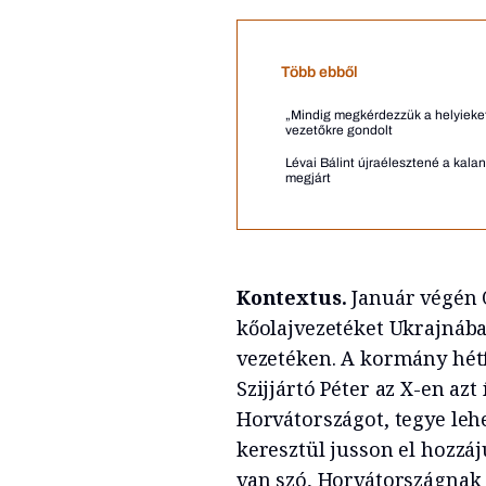
Több ebből
„Mindig megkérdezzük a helyieket 
vezetőkre gondolt
Lévai Bálint újraélesztené a kal
megjárt
Kontextus.
Január végén O
kőolajvezetéket Ukrajnába
vezetéken. A kormány hétf
Szijjártó Péter az X-en azt
Horvátországot, tegye lehe
keresztül jusson el hozzáj
van szó, Horvátországnak 