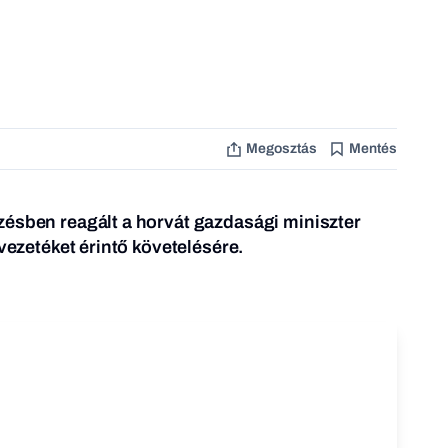
Megosztás
Mentés
zésben reagált a horvát gazdasági miniszter
jvezetéket érintő követelésére.