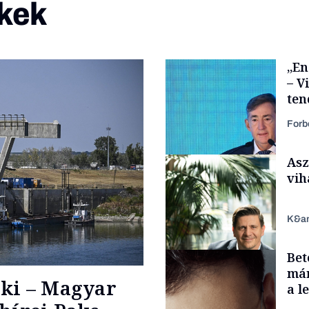
kek
„En
– V
ten
kor
Forb
Asz
vih
K&a
Bet
Elszámoltatás
már
ki – Magyar
a l
aka