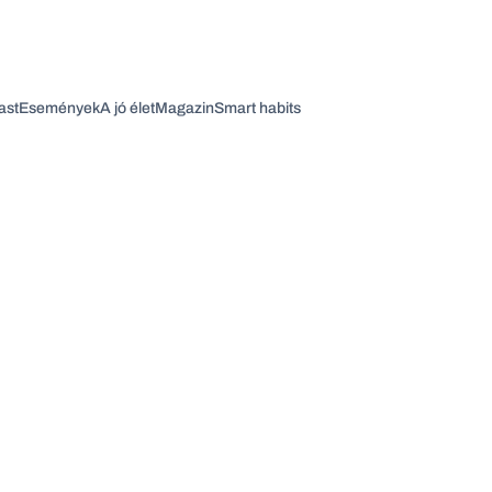
ast
Események
A jó élet
Magazin
Smart habits
Vagy fedezze fel a következő témákat
Üzlet
Pénz
Zöld
Legyél jobb!