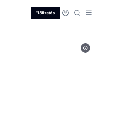
Előfizetés
Fotó: Szijjártó Péter/Facebook