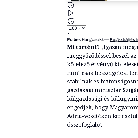
Forbes Hangoscikk
—
Regisztrálj és 
Mi történt?
„Igazán megha
meggyőződéssel beszél az u
kötelező érvényű köteleze
mint csak beszélgetési té
stabilnak és biztonságosn
gazdasági miniszter Szijjá
külgazdasági és külügymin
engedjék, hogy Magyarorsz
Adria-vezetéken keresztül.
összefoglalót.