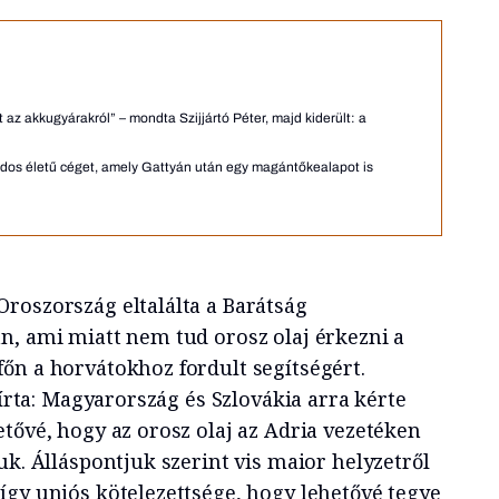
az akkugyárakról” – mondta Szijjártó Péter, majd kiderült: a
andos életű céget, amely Gattyán után egy magántőkealapot is
roszország eltalálta a Barátság
n, ami miatt nem tud orosz olaj érkezni a
őn a horvátokhoz fordult segítségért.
 írta: Magyarország és Szlovákia arra kérte
tővé, hogy az orosz olaj az Adria vezetéken
uk. Álláspontjuk szerint vis maior helyzetről
így uniós kötelezettsége, hogy lehetővé tegye