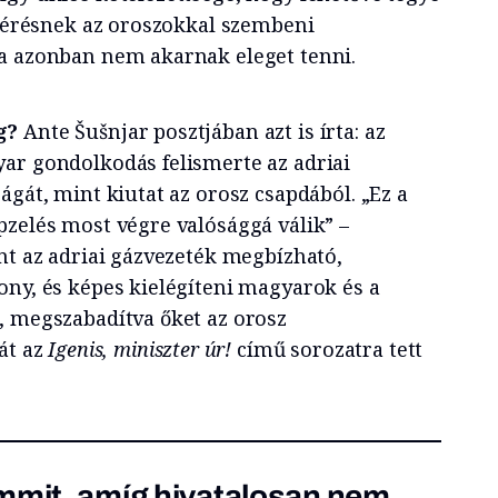
 kérésnek az oroszokkal szembeni
a azonban nem akarnak eleget tenni.
g?
Ante Šušnjar posztjában azt is írta: az
ar gondolkodás felismerte az adriai
ágát, mint kiutat az orosz csapdából. „Ez a
pzelés most végre valósággá válik” –
nt az adriai gázvezeték megbízható,
ony, és képes kielégíteni magyarok és a
, megszabadítva őket az orosz
át az
Igenis, miniszter úr!
című sorozatra tett
mmit, amíg hivatalosan nem