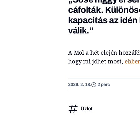
cáfolták. Különöse
kapacitás
az idén 
válik.”
A Mol a hét elején hozzáfér
hogy mi jöhet most,
ebben
2026. 2. 18.
2 perc
Üzlet