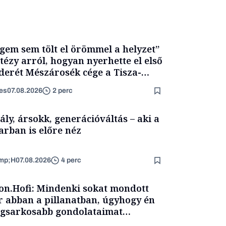
gem sem tölt el örömmel a helyzet”
itézy arról, hogyan nyerhette el első
derét Mészárosék cége a Tisza-
mány alatt
es
07.08.2026
2 perc
ály, ársokk, generációváltás – aki a
arban is előre néz
mp;H
07.08.2026
4 perc
on.Hofi: Mindenki sokat mondott
 abban a pillanatban, úgyhogy én
egsarkosabb gondolataimat
rtam kimondani