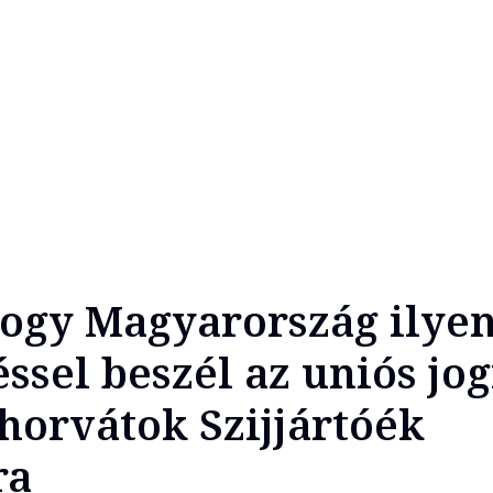
ogy Magyarország ilye
sel beszél az uniós jog
 horvátok Szijjártóék
ra