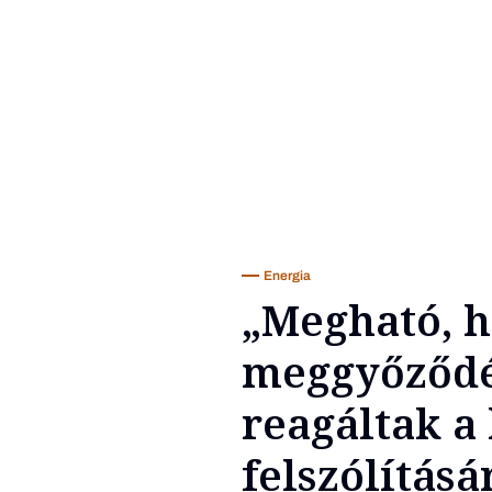
Energia
„Megható, h
meggyőződés
reagáltak a
felszólításá