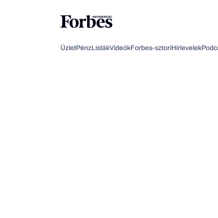
Üzlet
Pénz
Listák
Videók
Forbes-sztori
Hírlevelek
Podc