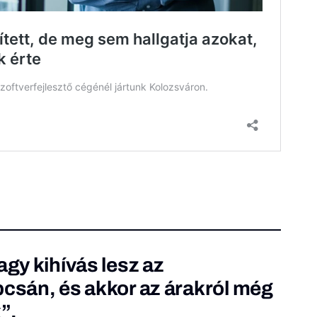
agy kihívás lesz az
pcsán, és akkor az árakról még
”.