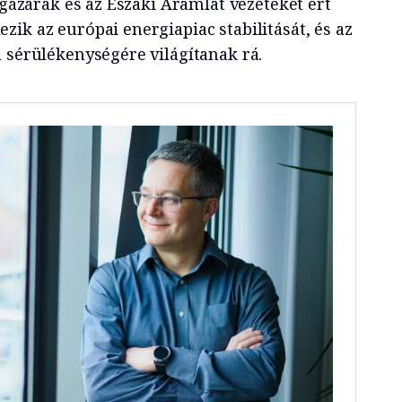
s gázárak és az Északi Áramlat vezetéket ért
ik az európai energiapiac stabilitását, és az
a sérülékenységére világítanak rá.