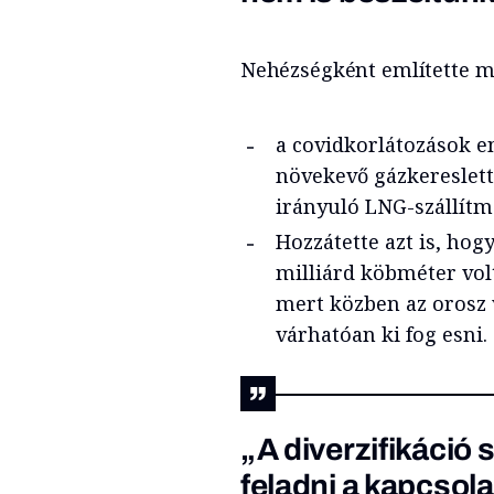
Nehézségként említette m
a covidkorlátozások en
növekevő gázkereslette
irányuló LNG-szállítm
Hozzátette azt is, ho
milliárd köbméter volt
mert közben az orosz 
várhatóan ki fog esni.
„A diverzifikáció
feladni a kapcsol