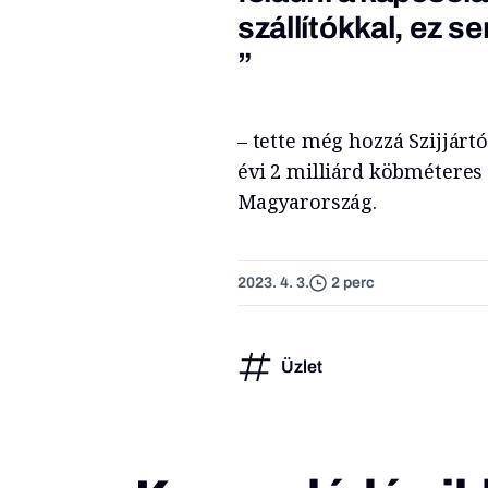
szállítókkal, ez 
”
– tette még hozzá Szijjártó
évi 2 milliárd köbméteres
Magyarország.
2023. 4. 3.
2 perc
Üzlet