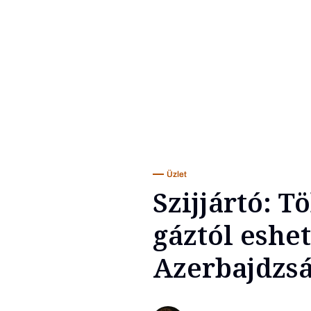
Üzlet
Szijjártó: 
gáztól eshe
Azerbajdzs