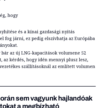
ég, hogy
yhítése és a kínai gazdasági nyitás
l fog járni, ez pedig elszívhatja az Európába
ányokat.
gy bár az új LNG-kapacitások volumene 52
, az kérdés, hogy idén mennyi plusz lesz,
vezetékes szállításoknál az említett volumen
 során sem vagyunk hajlandóak
atokat a megbízható