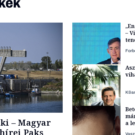
kek
„En
– V
ten
kor
Forb
Asz
vih
K&a
Bet
Elszámoltatás
már
ki – Magyar
a l
aka
hírei Paks
Vasz