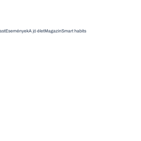
ast
Események
A jó élet
Magazin
Smart habits
Vagy fedezze fel a következő témákat
Üzlet
Pénz
Zöld
Legyél jobb!