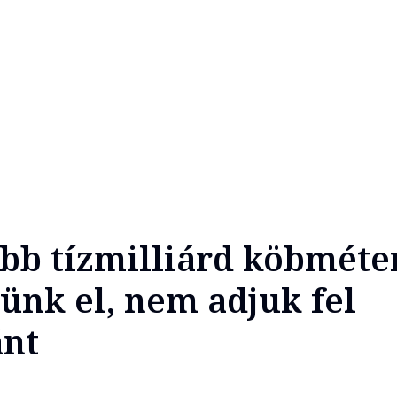
Több tízmilliárd köbméte
tünk el, nem adjuk fel
ánt