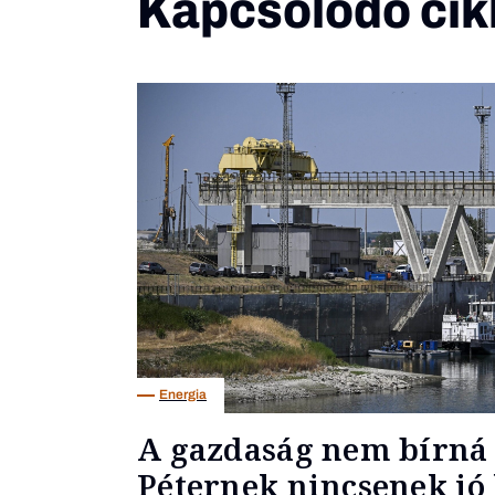
Kapcsolódó cik
Energia
A gazdaság nem bírná 
Péternek nincsenek jó 