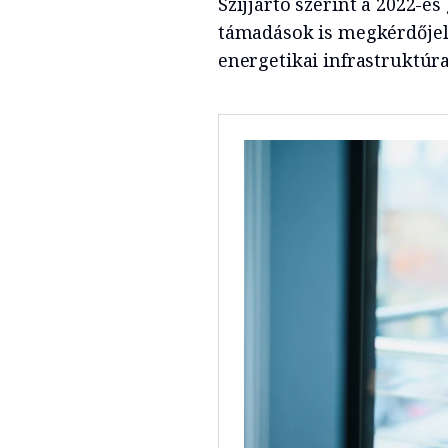
Szijjártó szerint a 2022-e
támadások is megkérdőjelez
energetikai infrastruktúr