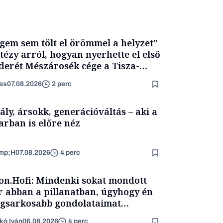
gem sem tölt el örömmel a helyzet”
itézy arról, hogyan nyerhette el első
derét Mészárosék cége a Tisza-
mány alatt
es
07.08.2026
2 perc
ály, ársokk, generációváltás – aki a
arban is előre néz
mp;H
07.08.2026
4 perc
on.Hofi: Mindenki sokat mondott
 abban a pillanatban, úgyhogy én
egsarkosabb gondolataimat
rtam kimondani
kó Iván
06.08.2026
4 perc