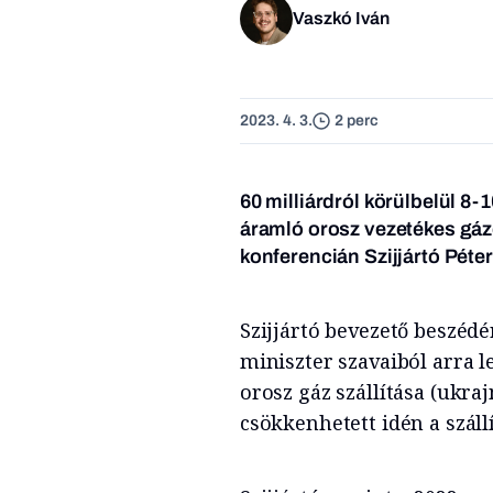
Vaszkó Iván
2023. 4. 3.
2 perc
60 milliárdról körülbelül 8
áramló orosz vezetékes gá
konferencián Szijjártó Péte
Szijjártó bevezető beszédé
miniszter szavaiból arra 
orosz gáz szállítása (ukraj
csökkenhetett idén a száll