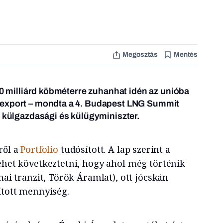
Megosztás
Mentés
-10 milliárd köbméterre zuhanhat idén az unióba
zexport – mondta a 4. Budapest LNG Summit
r külgazdasági és külügyminiszter.
ről a
Portfolio
tudósított. A lap szerint a
lehet következtetni, hogy ahol még történik
nai tranzit, Török Áramlat), ott jócskán
ított mennyiség.