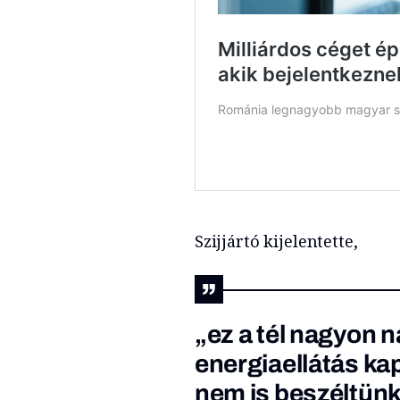
Szijjártó kijelentette,
„ez a tél nagyon n
energiaellátás ka
nem is beszéltünk