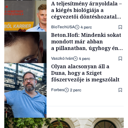
A teljesítmény árnyoldala –
a kiégés biológiája a
cégvezetői döntéshozatal
mögött
BioTechUSA
4 perc
Politika
Beton.Hofi: Mindenki sokat
mondott már abban
a pillanatban, úgyhogy én
a legsarkosabb
Vaszkó Iván
4 perc
gondolataimat akartam
Content Lab HUB
Olyan alacsonyan áll a
kimondani
Duna, hogy a Sziget
főszervezője is megszólalt
Forbes
2 perc
Forbes-sztori
Társadalom