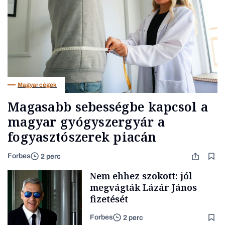
Magyar cégek
Magasabb sebességbe kapcsol a
magyar gyógyszergyár a
fogyasztószerek piacán
Forbes
2 perc
Nem ehhez szokott: jól
megvágták Lázár János
fizetését
Forbes
2 perc