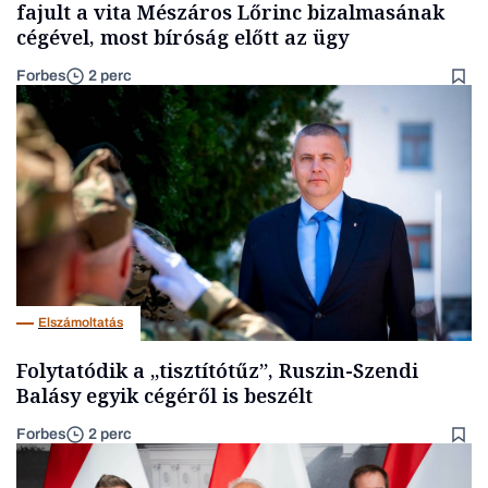
fajult a vita Mészáros Lőrinc bizalmasának
cégével, most bíróság előtt az ügy
Forbes
2 perc
Elszámoltatás
Folytatódik a „tisztítótűz”, Ruszin-Szendi
Balásy egyik cégéről is beszélt
Forbes
2 perc