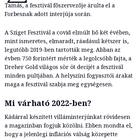
Tamás, a fesztivál főszervezője árulta el a
Forbesnak adott interjúja során.
A Sziget Fesztivál a covid elmúlt bő két évében,
mint ismeretes, elmaradt, ráadásul kétszer is,
legutóbb 2019-ben tartották meg. Abban az
évben 750 forintért mérték a legolcsóbb fajta, a
Dreher Gold világos sör öt decijét a fesztivál
minden pultjában. A helyszíni fogyasztói árakat
maga a fesztivál szabja meg egységesen.
Mi várható 2022-ben?
Kádárral készített villáminterjúnkat rövidesen
a magazinban fogjuk közölni. Ebben mondta el,
hogy a jelenlegi inflációs válság közepette