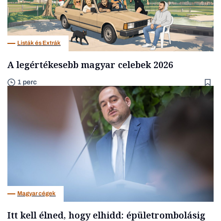
Listák és Extrák
A legértékesebb magyar celebek 2026
1 perc
Magyar cégek
Itt kell élned, hogy elhidd: épületrombolásig