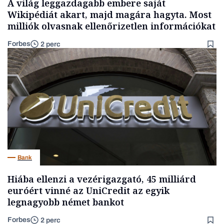
A világ leggazdagabb embere saját
Wikipédiát akart, majd magára hagyta. Most
milliók olvasnak ellenőrizetlen információkat
Forbes
2 perc
Bank
Hiába ellenzi a vezérigazgató, 45 milliárd
euróért vinné az UniCredit az egyik
legnagyobb német bankot
Forbes
2 perc