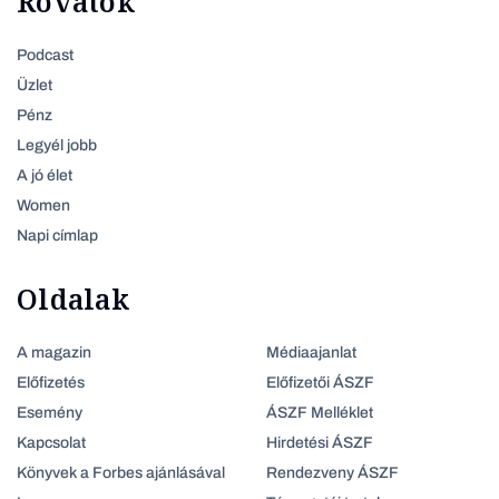
Rovatok
Podcast
Üzlet
Pénz
Legyél jobb
A jó élet
Women
Napi címlap
Oldalak
A magazin
Médiaajanlat
Előfizetés
Előfizetői ÁSZF
Esemény
ÁSZF Melléklet
Kapcsolat
Hirdetési ÁSZF
Könyvek a Forbes ajánlásával
Rendezveny ÁSZF