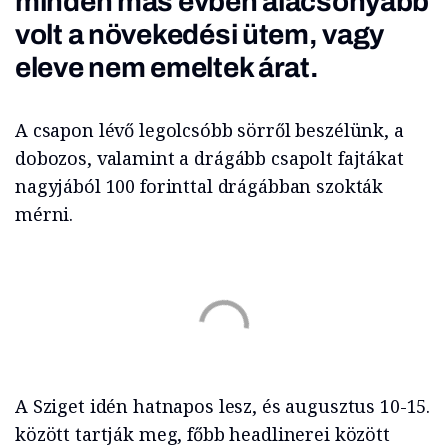
minden más évben alacsonyabb
volt a növekedési ütem, vagy
eleve nem emeltek árat.
A csapon lévő legolcsóbb sörről beszélünk, a
dobozos, valamint a drágább csapolt fajtákat
nagyjából 100 forinttal drágábban szokták
mérni.
A Sziget idén hatnapos lesz, és augusztus 10-15.
között tartják meg, főbb headlinerei között