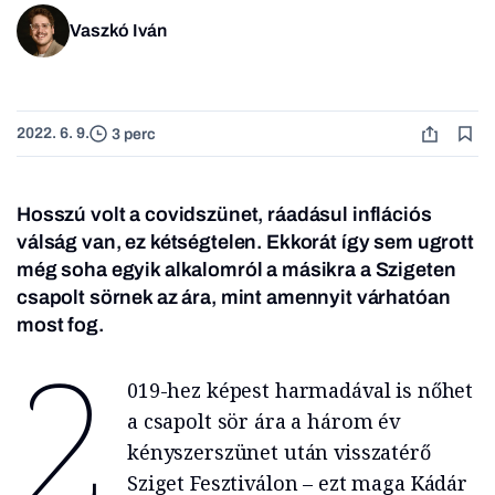
Vaszkó Iván
2022. 6. 9.
3 perc
Hosszú volt a covidszünet, ráadásul inflációs
válság van, ez kétségtelen. Ekkorát így sem ugrott
még soha egyik alkalomról a másikra a Szigeten
csapolt sörnek az ára, mint amennyit várhatóan
most fog.
2
019-hez képest harmadával is nőhet
a csapolt sör ára a három év
kényszerszünet után visszatérő
Sziget Fesztiválon – ezt maga Kádár