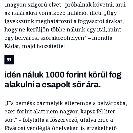
„nagyon szigorú elvet” próbálnak követni, ami
az italárakra vonatkozó inflációt illeti. „Úgy
igyekszünk meghatározni a fogyasztói árakat,
hogy ne kerüljön többe nálunk egy ital, mint
egy belvárosi szórakozóhelyen” – mondta
Kádár, majd hozzátette:
idén náluk 1000 forint körül fog
alakulni a csapolt sör ára.
„Ha bemész bármelyik étterembe a belvárosba,
ezer forint alatt nem nagyon kapsz fél liter
sört” – folytatta a főszervező, utalva erre a
fővárosi vendéglátóhelyeken is érzékelhető