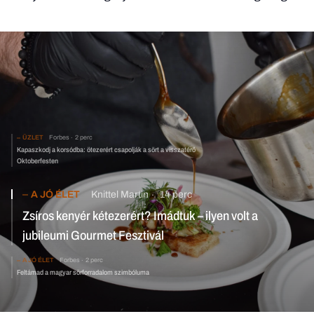
ÜZLET
Forbes
2 perc
Kapaszkodj a korsódba: ötezerért csapolják a sört a visszatérő
Oktoberfesten
A JÓ ÉLET
Knittel Martin
14 perc
Zsíros kenyér kétezerért? Imádtuk – ilyen volt a
jubileumi Gourmet Fesztivál
A JÓ ÉLET
Forbes
2 perc
Feltámad a magyar sörforradalom szimbóluma