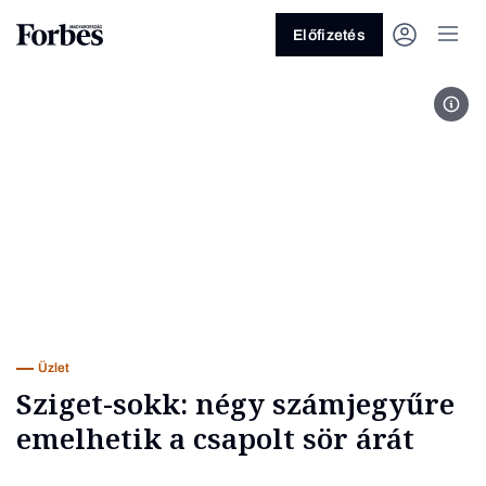
Előfizetés
phot
Vagy fedezze fel a következő
témákat
Üzlet
Pénz
Zöld
Legyél jobb!
Üzlet
Sziget-sokk: négy számjegyűre
emelhetik a csapolt sör árát