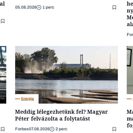
al
he
05.08.2026
1 perc
ny
Mé
al
Fo
Energia
Meddig lélegezhetünk fel? Magyar
Ma
Péter felvázolta a folytatást
ma
fo
Forbes
07.08.2026
2 perc