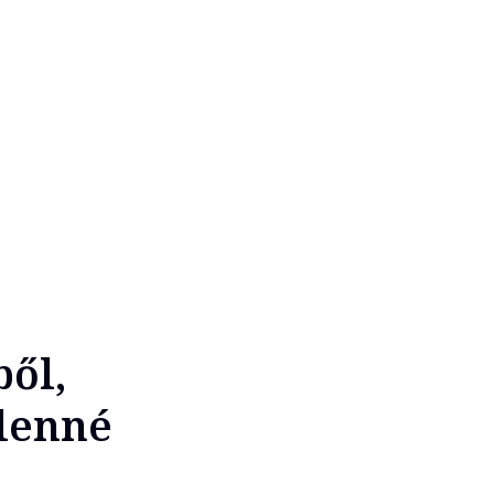
ből,
lenné