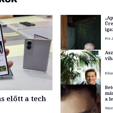
„Ap
Üre
iga
Kis J
Asz
vih
K&a
Bet
Családi vállalkozások
már
 előtt a tech
a l
aka
Vasz