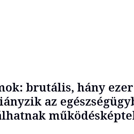
mok: brutális, hány ezer
iányzik az egészségügy
álhatnak működésképte