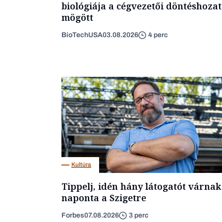
biológiája a cégvezetői döntéshozat
mögött
BioTechUSA
03.08.2026
4 perc
Kultúra
Tippelj, idén hány látogatót várnak
naponta a Szigetre
Forbes
07.08.2026
3 perc