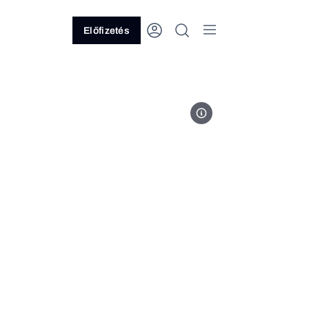
Előfizetés
Fotó: MTI/Katona Tibor