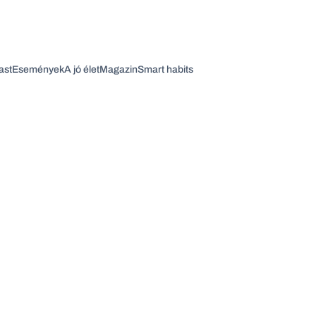
ast
Események
A jó élet
Magazin
Smart habits
Vagy fedezze fel a következő témákat
Üzlet
Pénz
Zöld
Legyél jobb!