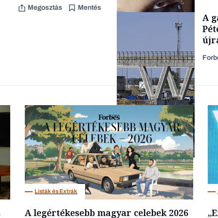
Megosztás
Mentés
TÁMOGATÓI
A g
TARTALOM
Pét
újr
Forb
Forbes-sztori
Energia
Listák és Extrák
s
A legértékesebb magyar celebek 2026
„E