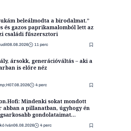
ukám beleálmodta a birodalmat.”
s és gazos paprikamalomból lett az
zi családi fűszersztori
udit
08.08.2026
11 perc
ály, ársokk, generációváltás – aki a
arban is előre néz
mp;H
07.08.2026
4 perc
on.Hofi: Mindenki sokat mondott
 abban a pillanatban, úgyhogy én
egsarkosabb gondolataimat
rtam kimondani
kó Iván
06.08.2026
4 perc