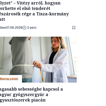
lyzet” – Vitézy arról, hogyan
erhette el első tenderét
szárosék cége a Tisza-kormány
att
rbes
07.08.2026
2 perc
Magyar cégek
gasabb sebességbe kapcsol a
gyar gyógyszergyár a
gyasztószerek piacán