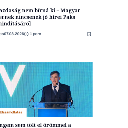
azdaság nem bírná ki – Magyar
ernek nincsenek jó hírei Paks
aindításáról
es
07.08.2026
1 perc
Elszámoltatás
ngem sem tölt el örömmel a