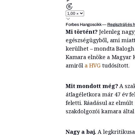
Forbes Hangoscikk
—
Regisztrálj és 
Mi történt?
Jelenleg nagy
egészségügyből, ami miat
kerülhet – mondta Balogh
Kamara elnöke a Magyar K
amiről
a HVG
tudósított.
Mit mondott még?
A szak
átlagéletkora már 47 év fe
feletti. Ráadásul az elmúlt
szakdolgozói kamara által 
Nagy a baj.
A legkritikusa