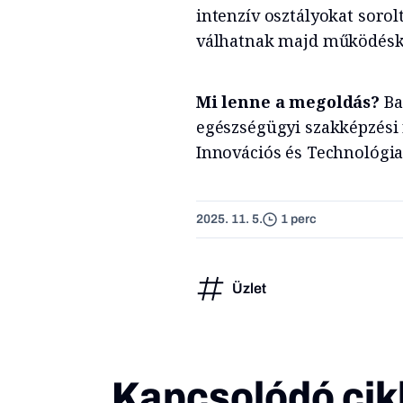
intenzív osztályokat sorol
válhatnak majd működéské
Mi lenne a megoldás?
Ba
egészségügyi szakképzési r
Innovációs és Technológia
2025. 11. 5.
1 perc
Üzlet
Kapcsolódó cik