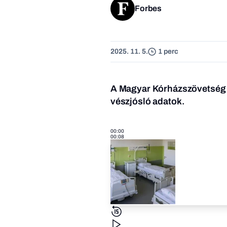
Forbes
2025. 11. 5.
1 perc
A Magyar Kórházszövetség s
vészjósló adatok.
00:00
00:08