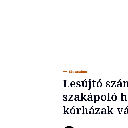
Társadalom
Lesújtó szá
szakápoló h
kórházak v