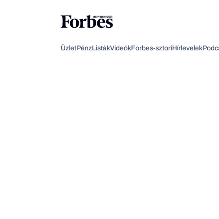
Üzlet
Pénz
Listák
Videók
Forbes-sztori
Hírlevelek
Podc