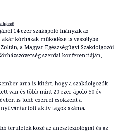
hallgasd!
jából 14 ezer szakápoló hiányzik az
t akár kórházak működése is veszélybe
 Zoltán, a Magyar Egészségügyi Szakdolgozói
órházszövetség szerdai konferenciáján,
ember arra is kitért, hogy a szakdolgozók
lett van és több mint 20 ezer ápoló 50 év
 évben is több ezerrel csökkent a
nyilvántartott aktív tagok száma.
bb területek közé az aneszteziológiát és az