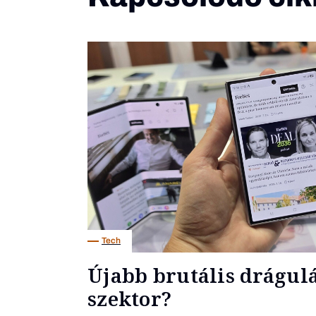
Tech
Újabb brutális drágulás
szektor?