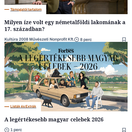
Támogatói tartalom
Milyen íze volt egy németalföldi lakomának a
17. században?
Kultúra 2008 Művészeti Nonprofit Kft.
8 perc
Listák és Extrák
A legértékesebb magyar celebek 2026
1 perc