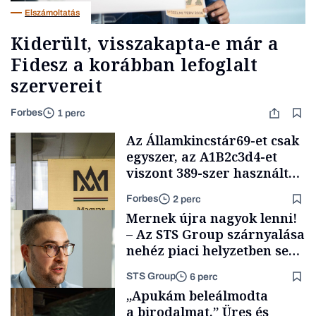
Elszámoltatás
Kiderült, visszakapta-e már a
Fidesz a korábban lefoglalt
szervereit
Forbes
1 perc
Az Államkincstár69-et csak
egyszer, az A1B2c3d4-et
viszont 389-szer használták
jelszóként a meghekkelt
Forbes
2 perc
hivatal dolgozói
Mernek újra nagyok lenni!
– Az STS Group szárnyalása
nehéz piaci helyzetben sem
lassult
STS Group
6 perc
Társadalom
„Apukám beleálmodta
a birodalmat.” Üres és