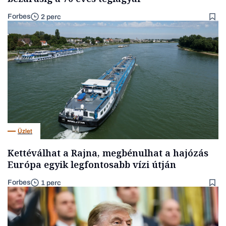
Forbes
2 perc
Üzlet
Kettéválhat a Rajna, megbénulhat a hajózás
Európa egyik legfontosabb vízi útján
Forbes
1 perc