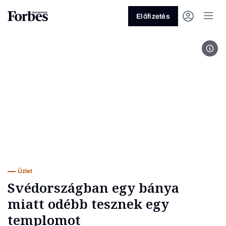
Előfizetés
Wiki
Vagy fedezze fel a következő
témákat
Üzlet
Pénz
Zöld
Legyél jobb!
Üzlet
Svédországban egy bánya
miatt odébb tesznek egy
templomot