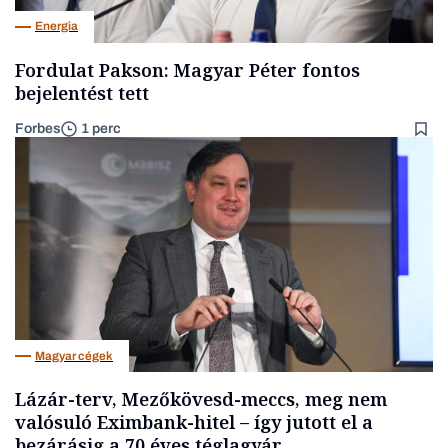
Energia
Fordulat Pakson: Magyar Péter fontos
bejelentést tett
Forbes
1 perc
Magyar cégek
Lázár-terv, Mezőkövesd-meccs, meg nem
valósuló Eximbank-hitel – így jutott el a
bezárásig a 70 éves téglagyár