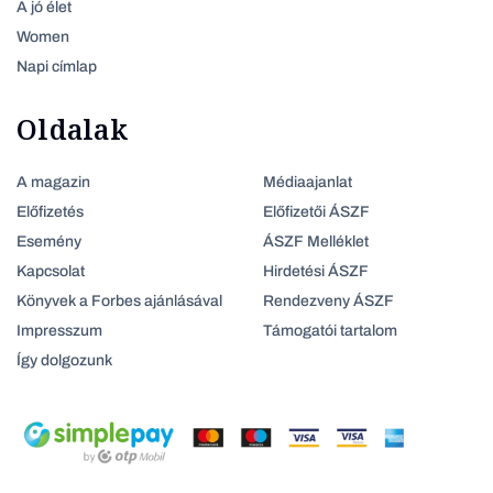
A jó élet
Women
Napi címlap
Oldalak
A magazin
Médiaajanlat
Előfizetés
Előfizetői ÁSZF
Esemény
ÁSZF Melléklet
Kapcsolat
Hirdetési ÁSZF
Könyvek a Forbes ajánlásával
Rendezveny ÁSZF
Impresszum
Támogatói tartalom
Így dolgozunk