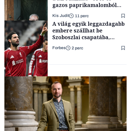
gazos paprikamalomból
lett az igazi családi
Kis Judit
11 perc
fűszersztori
Támogatói tartalom
A világ egyik leggazdagabb
embere szállhat be
Szoboszlai csapatába,
hatalmas üzlet van
Forbes
2 perc
kibontakozóban
Családi
vállalkozások
Nemzetközi cégek