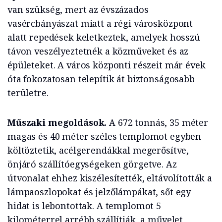
van szükség, mert az évszázados
vasércbányászat miatt a régi városközpont
alatt repedések keletkeztek, amelyek hosszú
távon veszélyeztetnék a közműveket és az
épületeket. A város központi részeit már évek
óta fokozatosan telepítik át biztonságosabb
területre.
Műszaki megoldások.
A 672 tonnás, 35 méter
magas és 40 méter széles templomot egyben
költöztetik, acélgerendákkal megerősítve,
önjáró szállítóegységeken görgetve. Az
útvonalat ehhez kiszélesítették, eltávolították a
lámpaoszlopokat és jelzőlámpákat, sőt egy
hidat is lebontottak. A templomot 5
kilométerrel arrébb szállítják, a művelet