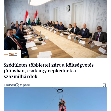
Makro
Szédületes többlettel zárt a költségvetés
júliusban, csak úgy repkednek a
százmilliárdok
Forbes
2 perc