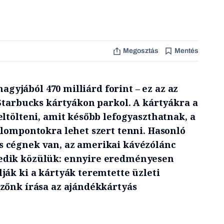
Megosztás
Mentés
 nagyjából 470 milliárd forint – ez az az
 Starbucks kártyákon parkol. A kártyákra a
ltölteni, amit később lefogyaszthatnak, a
alompontokra lehet szert tenni. Hasonló
 cégnek van, az amerikai kávézólánc
edik közülük: ennyire eredményesen
ják ki a kártyák teremtette üzleti
zőnk írása az ajándékkártyás