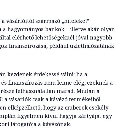
a vásárlóitól származó „hiteleket”
a a hagyományos bankok – illetve akár olyan
 által elérhető lehetőségeknél jóval nagyobb
k finanszírozása, például üzlethálózatának
án kezdenek érdekessé válni: ha a
 és finanszírozás nem lenne elég, ezeknek a
 része felhasználatlan marad. Miután a
l a vásárlók csak a kávézó termékeiből
en elképzelhető, hogy az emberek csekély
zimplán figyelmen kívül hagyja kártyáját egy
ori látogatója a kávézónak.