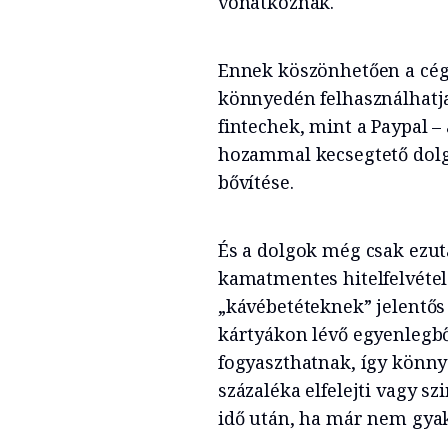
vonatkoznak.
Ennek köszönhetően a cég 
könnyedén felhasználhatj
fintechek, mint a Paypal –
hozammal kecsegtető dolgo
bővítése.
És a dolgok még csak ezut
kamatmentes hitelfelvétel
„kávébetéteknek” jelentős
kártyákon lévő egyenlegbő
fogyaszthatnak, így könny
százaléka elfelejti vagy s
idő után, ha már nem gyak