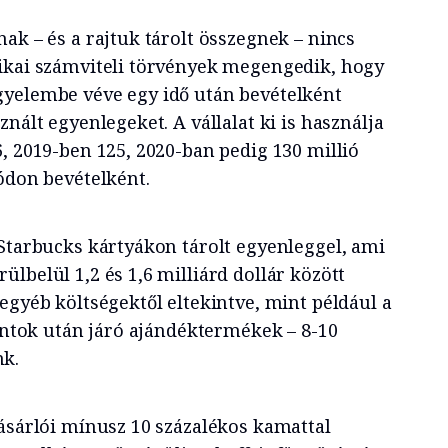
ak – és a rajtuk tárolt összegnek – nincs
ikai számviteli törvények megengedik, hogy
gyelembe véve egy idő után bevételként
nált egyenlegeket. A vállalat ki is használja
, 2019-ben 125, 2020-ban pedig 130 millió
ódon bevételként.
 Starbucks kártyákon tárolt egyenleggel, ami
lbelül 1,2 és 1,6 milliárd dollár között
egyéb költségektől eltekintve, mint például a
pontok után járó ajándéktermékek – 8-10
k.
vásárlói mínusz 10 százalékos kamattal