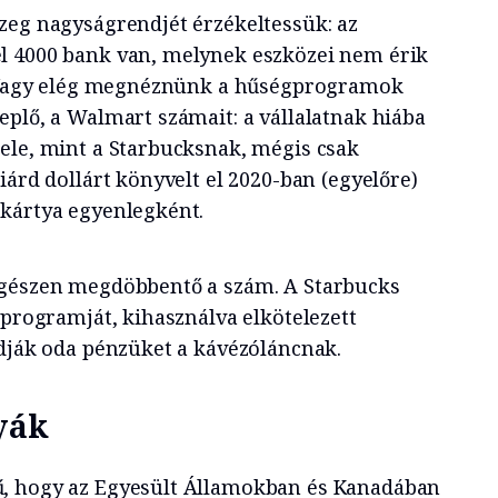
zeg nagyságrendjét érzékeltessük: az
l 4000 bank van, melynek eszközei nem érik
t. Vagy elég megnéznünk a hűségprogramok
eplő, a Walmart számait: a vállalatnak hiába
ele, mint a Starbucksnak, mégis csak
iárd dollárt könyvelt el 2020-ban (egyelőre)
kártya egyenlegként.
egészen megdöbbentő a szám. A Starbucks
gprogramját, kihasználva elkötelezett
adják oda pénzüket a kávézóláncnak.
tyák
, hogy az Egyesült Államokban és Kanadában