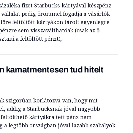
zázaléka fizet Starbucks-kártyával készpénz
A vállalat pedig örömmel fogadja a vásárlók
lőre feltöltött kártyákon tárolt egyenlegre
pénzre sem visszaválthatóak (csak az ő
tani a feltöltött pénzt),
n kamatmentesen tud hitelt
 szigorúan korlátozva van, hogy mit
el, addig a Starbucksnak jóval nagyobb
feltölthető kártyákra tett pénz nem
g a legtöbb országban jóval lazább szabályok