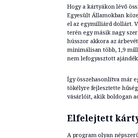
Hogy a kártyákon lévő öss
Egyesült Államokban köze
el az egymilliárd dollár
terén egy másik nagy szer
hússzor akkora az árbevét
minimálisan több, 1,9 mill
nem lefogyasztott ajándék
Így összehasonlítva már 
tökélyre fejlesztette hűsé
vásárlóit, akik boldogan 
Elfelejtett kár
A program olyan népszerű