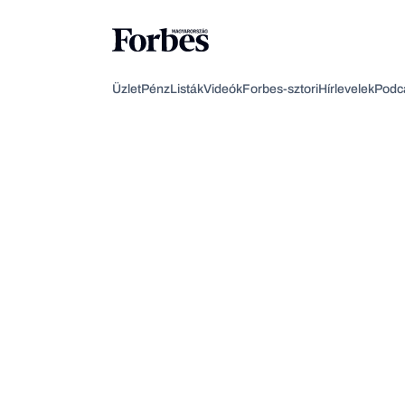
Üzlet
Pénz
Listák
Videók
Forbes-sztori
Hírlevelek
Podc