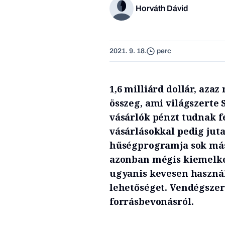
Horváth Dávid
2021. 9. 18.
perc
1,6 milliárd dollár, azaz
összeg, ami világszerte
vásárlók pénzt tudnak fe
vásárlásokkal pedig jut
hűségprogramja sok más
azonban mégis kiemelk
ugyanis kevesen használ
lehetőséget. Vendégszer
forrásbevonásról.