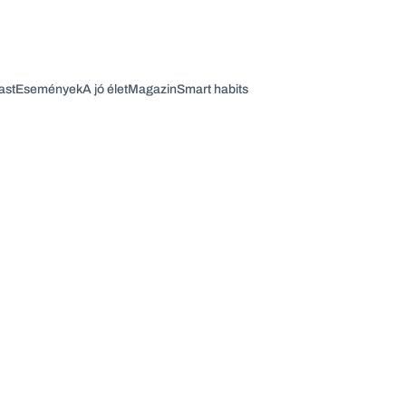
ast
Események
A jó élet
Magazin
Smart habits
Vagy fedezze fel a következő témákat
Üzlet
Pénz
Zöld
Legyél jobb!