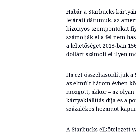
Habár a Starbucks kártyáin
lejárati dátumuk, az amer
bizonyos szempontokat fi
számolják el a fel nem hasz
a lehetőséget 2018-ban 156
dollárt számolt el ilyen m
Ha ezt összehasonlítjuk a
az elmúlt három évben körü
mozgott, akkor – az olyan 
kártyakiállítás díja és a 
százalékos hozamot kapun
A Starbucks elkötelezett 