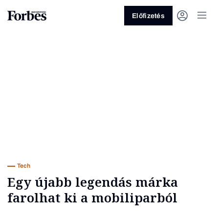
Előfizetés
Vagy fedezze fel a következő
témákat
Üzlet
Pénz
Zöld
Legyél jobb!
Tech
Egy újabb legendás márka
farolhat ki a mobiliparból