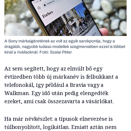
A Sony márkaígéretének az volt az egyik sarokpontja, hogy a
drágább, nagyobb tudású modellek szegmensében ezzel is többet
kínál a riválisoknál. Fotó: Szalai Péter
Az sem segített, hogy az elmúlt bő egy
évtizedben több új márkanév is felbukkant a
telefonokál, így például a Bravia vagy a
Walkman. Egy idő után pedig elengedték
ezeket, ami csak összezavarta a vásárlókat.
Ha már névkészlet: a típusok elnevezése is
túlbonyolított, logikátlan. Emiatt aztán nem