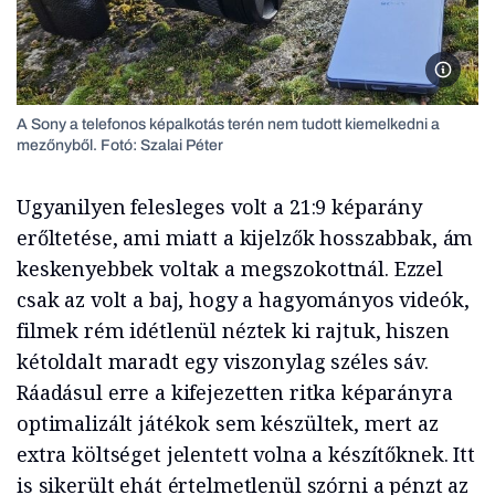
A Sony 
A Sony a telefonos képalkotás terén nem tudott kiemelkedni a
mezőnyből. Fotó: Szalai Péter
Ugyanilyen felesleges volt a 21:9 képarány
erőltetése, ami miatt a kijelzők hosszabbak, ám
keskenyebbek voltak a megszokottnál. Ezzel
csak az volt a baj, hogy a hagyományos videók,
filmek rém idétlenül néztek ki rajtuk, hiszen
kétoldalt maradt egy viszonylag széles sáv.
Ráadásul erre a kifejezetten ritka képarányra
optimalizált játékok sem készültek, mert az
extra költséget jelentett volna a készítőknek. Itt
is sikerült ehát értelmetlenül szórni a pénzt az