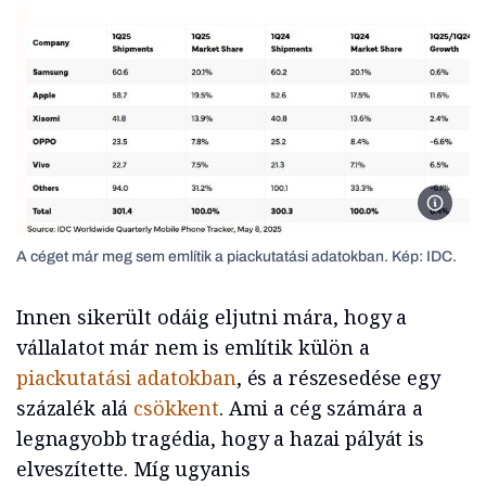
A céget
A céget már meg sem említik a piackutatási adatokban. Kép: IDC.
Innen sikerült odáig eljutni mára, hogy a
vállalatot már nem is említik külön a
piackutatási adatokban
, és a részesedése egy
százalék alá
csökkent
. Ami a cég számára a
legnagyobb tragédia, hogy a hazai pályát is
elveszítette. Míg ugyanis