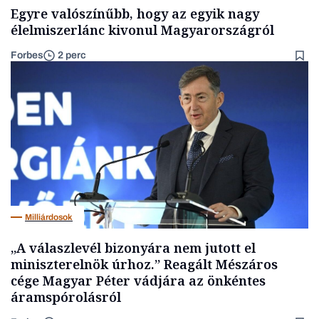
Egyre valószínűbb, hogy az egyik nagy
élelmiszerlánc kivonul Magyarországról
Forbes
2 perc
Milliárdosok
„A válaszlevél bizonyára nem jutott el
miniszterelnök úrhoz.” Reagált Mészáros
cége Magyar Péter vádjára az önkéntes
áramspórolásról