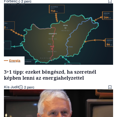
Forbes
2 perc
Energia
3+1 tipp: ezeket böngészd, ha szeretnél
képben lenni az energiahelyzettel
Kis Judit
2 perc