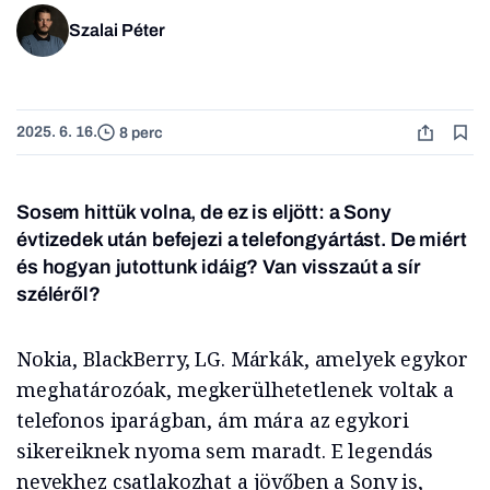
Szalai Péter
2025. 6. 16.
8 perc
Sosem hittük volna, de ez is eljött: a Sony
évtizedek után befejezi a telefongyártást. De miért
és hogyan jutottunk idáig? Van visszaút a sír
széléről?
Nokia, BlackBerry, LG. Márkák, amelyek egykor
meghatározóak, megkerülhetetlenek voltak a
telefonos iparágban, ám mára az egykori
sikereiknek nyoma sem maradt. E legendás
nevekhez csatlakozhat a jövőben a Sony is,