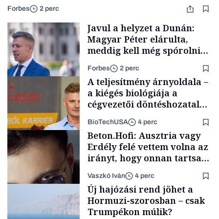
Forbes
2 perc
Javul a helyzet a Dunán:
Magyar Péter elárulta,
meddig kell még spórolni
az árammal
Forbes
2 perc
A teljesítmény árnyoldala –
a kiégés biológiája a
cégvezetői döntéshozatal
mögött
BioTechUSA
4 perc
Társadalom
Beton.Hofi: Ausztria vagy
Erdély felé vettem volna az
irányt, hogy onnan tartsam
lélegeztetőgépen a magyar
Vaszkó Iván
4 perc
zenét
Content Lab HUB
Új hajózási rend jöhet a
Hormuzi-szorosban – csak
Trumpékon múlik?