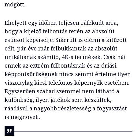
mögött.
Ehelyett egy időben teljesen ráfeküdt arra,
hogy a kijelző felbontás terén az abszolút
csúcsot képviselje. Sikerült is elérni a kitűzött
célt, pár éve már felbukkantak az abszolút
unikálisnak számító, 4K-s termékek. Csak hát
ennek az extrém felbontásnak és az óriási
képpontsűrűségnek nincs semmi értelme ilyen
viszonylag kicsi telefonos képernyők esetében.
Egyszerűen szabad szemmel nem látható a
különbség, ilyen játékok sem készültek,
ráadásul a nagyobb részletesség a fogyasztást
is megnöveli.