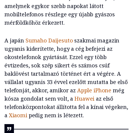
amelynek egykor szebb napokat látott
mobiltelefonos részlege egy újabb gyászos
mérföldkőhöz érkezett.
A japán
Sumaho Daijesuto
szakmai magazin
ugyanis kiderítette, hogy a cég befejezi az
okostelefonok gyártását. Ezzel egy több
évtizedes, sok szép sikert és számos csúf
baklövést tartalmazó történet ért a végére. A
vállalat ugyanis 33 évvel ezelőtt mutatta be első
telefonját, akkor, amikor az
Apple iPhone
még
kósza gondolat sem volt, a
Huawei
az első
telefonközpontokat állította fel a kínai végeken,
a
Xiaomi
pedig nem is létezett.