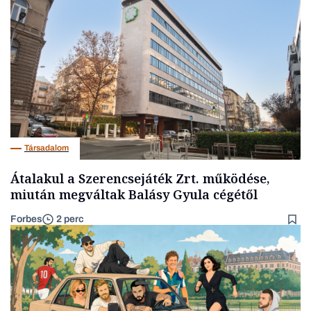
Társadalom
Átalakul a Szerencsejáték Zrt. működése,
miután megváltak Balásy Gyula cégétől
Forbes
2 perc