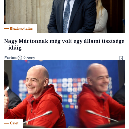
Elszámoltatás
Nagy Mártonnak még volt egy állami tisztsége
– idáig
Forbes
2 perc
Üzlet