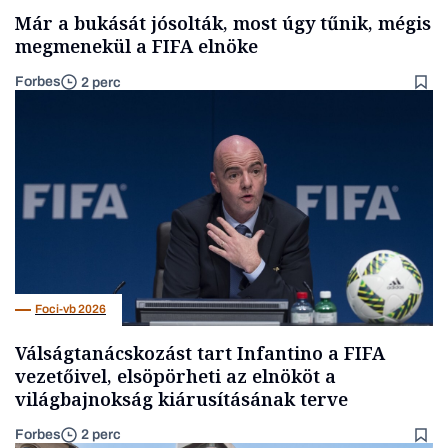
Már a bukását jósolták, most úgy tűnik, mégis
megmenekül a FIFA elnöke
Forbes
2 perc
Foci-vb 2026
Válságtanácskozást tart Infantino a FIFA
vezetőivel, elsöpörheti az elnököt a
világbajnokság kiárusításának terve
Forbes
2 perc