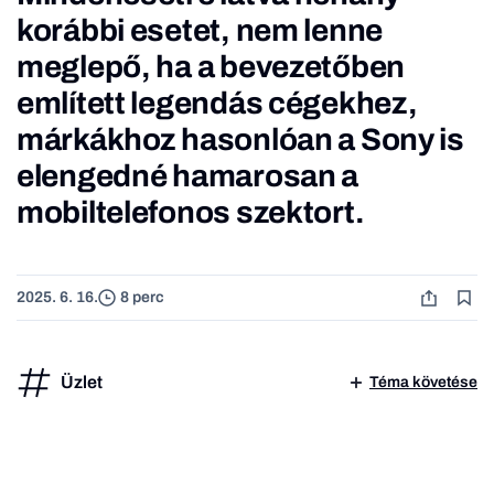
korábbi esetet, nem lenne
meglepő, ha a bevezetőben
említett legendás cégekhez,
márkákhoz hasonlóan a Sony is
elengedné hamarosan a
mobiltelefonos szektort.
2025. 6. 16.
8 perc
Üzlet
Téma követése