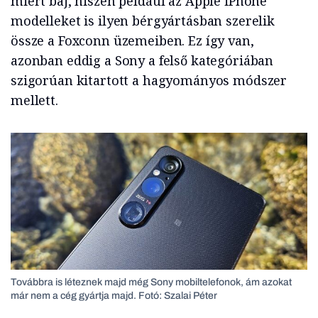
miért baj, hiszen például az Apple iPhone
modelleket is ilyen bérgyártásban szerelik
össze a Foxconn üzemeiben. Ez így van,
azonban eddig a Sony a felső kategóriában
szigorúan kitartott a hagyományos módszer
mellett.
Továbbra is léteznek majd még Sony mobiltelefonok, ám azokat
már nem a cég gyártja majd. Fotó: Szalai Péter