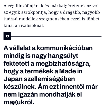
A cég filozófiájának és márkaígéretének az volt
az egyik sarokpontja, hogy a drágább, nagyobb
tudású modellek szegmensében ezzel is többet
kínál a riválisoknál.
A vállalat a kommunikációban
mindig is nagy hangsúlyt
fektetett a megbízhatóságra,
hogy a termékek a Made in
Japan szellemiségében
készülnek. Ám ezt innentől már
nem igazán mondhatják el
magukról.