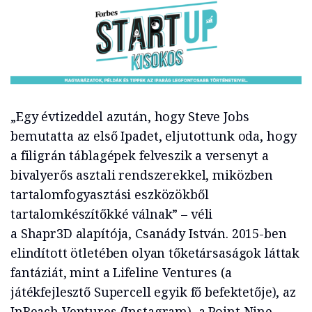
„Egy évtizeddel azután, hogy Steve Jobs
bemutatta az első Ipadet, eljutottunk oda, hogy
a filigrán táblagépek felveszik a versenyt a
bivalyerős asztali rendszerekkel, miközben
tartalomfogyasztási eszközökből
tartalomkészítőkké válnak” – véli
a Shapr3D alapítója, Csanády István. 2015-ben
elindított ötletében olyan tőketársaságok láttak
fantáziát, mint a Lifeline Ventures (a
játékfejlesztő Supercell egyik fő befektetője), az
InReach Ventures (Instagram), a Point Nine