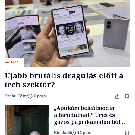
Tech
Újabb brutális drágulás előtt a
tech szektor?
Szalai Péter
6 perc
„Apukám beleálmodta
a birodalmat.” Üres és
gazos paprikamalomból
lett az igazi családi
Kis Judit
11 perc