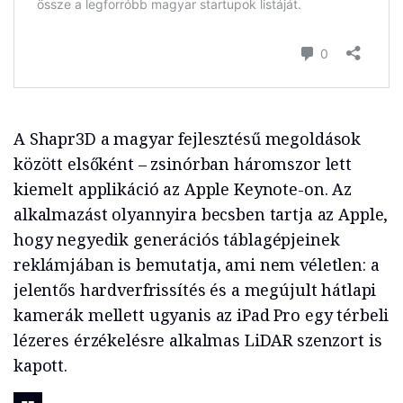
A Shapr3D a magyar fejlesztésű megoldások
között elsőként – zsinórban háromszor lett
kiemelt applikáció az Apple Keynote-on. Az
alkalmazást olyannyira becsben tartja az Apple,
hogy negyedik generációs táblagépjeinek
reklámjában is bemutatja, ami nem véletlen: a
jelentős hardverfrissítés és a megújult hátlapi
kamerák mellett ugyanis az iPad Pro egy térbeli
lézeres érzékelésre alkalmas LiDAR szenzort is
kapott.