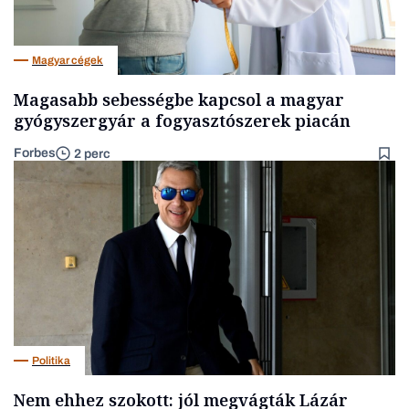
Magyar cégek
Magasabb sebességbe kapcsol a magyar
gyógyszergyár a fogyasztószerek piacán
Forbes
2 perc
Politika
Nem ehhez szokott: jól megvágták Lázár