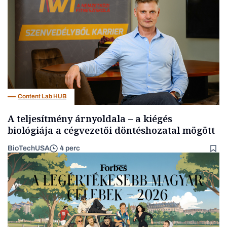
Content Lab HUB
A teljesítmény árnyoldala – a kiégés
biológiája a cégvezetői döntéshozatal mögött
BioTechUSA
4 perc