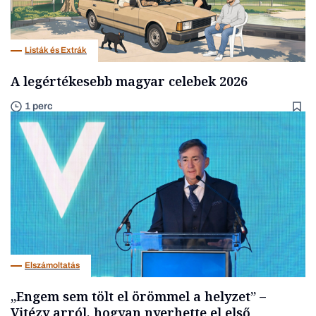
Listák és Extrák
A legértékesebb magyar celebek 2026
1 perc
Elszámoltatás
„Engem sem tölt el örömmel a helyzet” –
Vitézy arról, hogyan nyerhette el első