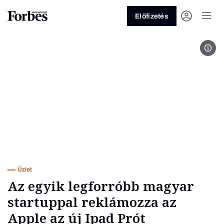
Előfizetés
Fotó
Vagy fedezze fel a következő
témákat
Üzlet
Pénz
Zöld
Legyél jobb!
Üzlet
Az egyik legforróbb magyar
startuppal reklámozza az
Apple az új Ipad Prót