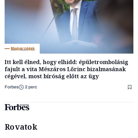
Magyar cégek
Itt kell élned, hogy elhidd: épületrombolásig
fajult a vita Mészáros Lőrinc bizalmasának
cégével, most bíróság előtt az ügy
Forbes
2 perc
Rovatok