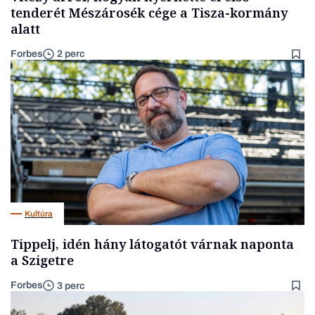
tenderét Mészárosék cége a Tisza-kormány
alatt
Forbes
2 perc
Kultúra
Tippelj, idén hány látogatót várnak naponta
a Szigetre
Forbes
3 perc