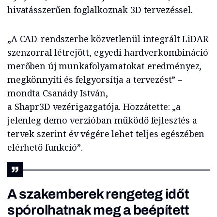
hivatásszerűen foglalkoznak 3D tervezéssel.
„A CAD-rendszerbe közvetlenül integrált LiDAR
szenzorral létrejött, egyedi hardverkombináció
merőben új munkafolyamatokat eredményez,
megkönnyíti és felgyorsítja a tervezést” –
mondta Csanády István,
a Shapr3D vezérigazgatója. Hozzátette: „a
jelenleg demo verzióban működő fejlesztés a
tervek szerint év végére lehet teljes egészében
elérhető funkció”.
A szakemberek rengeteg időt
spórolhatnak meg a beépített