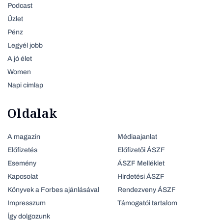
Podcast
Üzlet
Pénz
Legyél jobb
A jó élet
Women
Napi címlap
Oldalak
A magazin
Médiaajanlat
Előfizetés
Előfizetői ÁSZF
Esemény
ÁSZF Melléklet
Kapcsolat
Hirdetési ÁSZF
Könyvek a Forbes ajánlásával
Rendezveny ÁSZF
Impresszum
Támogatói tartalom
Így dolgozunk