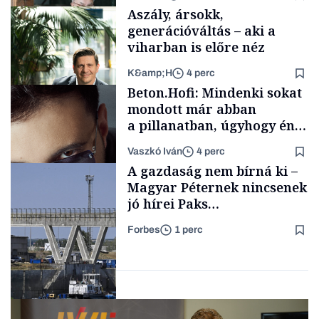
fűszersztori
Aszály, ársokk,
generációváltás – aki a
viharban is előre néz
K&amp;H
4 perc
Családi
Beton.Hofi: Mindenki sokat
vállalkozások
mondott már abban
a pillanatban, úgyhogy én
a legsarkosabb
Vaszkó Iván
4 perc
gondolataimat akartam
TÁMOGATÓI
A gazdaság nem bírná ki –
TARTALOM
kimondani
Magyar Péternek nincsenek
jó hírei Paks
újraindításáról
Forbes
1 perc
Forbes-sztori
Energia