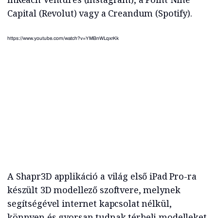
Capital (Revolut) vagy a Creandum (Spotify).
https://www.youtube.com/watch?v=YMBnWLqxrKk
A Shapr3D applikáció a világ első iPad Pro-ra
készült 3D modellező szoftvere, melynek
segítségével internet kapcsolat nélkül,
könnyen és gyorsan tudnak térbeli modelleket